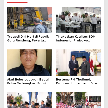
Tragedi Dini Hari di Pabrik
Tingkatkan Kualitas SDM
Gula Rendeng, Pekerja
Indonesia, Prabowo
Tewas Tertimpa Alat
Bangun Sekolah Unggulan
Pengangkat Tebu
hingga Undang Universitas
Terbaik Dunia
Akal Bulus Laporan Begal
Bertemu PM Thailand,
Palsu Terbongkar, Polisi
Prabowo Ungkapkan Duka
Ungkap Penggelapan Uang
Cita kepada Putri dan
Perusahaan untuk Crypto
Selamat Ulang Tahun ke
Raja Thailand