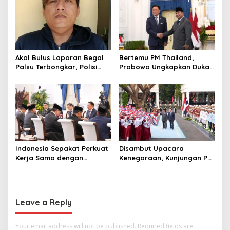
Terbaik Dunia
Akal Bulus Laporan Begal
Bertemu PM Thailand,
Palsu Terbongkar, Polisi
Prabowo Ungkapkan Duka
Ungkap Penggelapan Uang
Cita kepada Putri dan
Perusahaan untuk Crypto
Selamat Ulang Tahun ke
Raja Thailand
Indonesia Sepakat Perkuat
Disambut Upacara
Kerja Sama dengan
Kenegaraan, Kunjungan PM
Thailand, dari Pangan
Anutin Charnvirakul Perkuat
hingga Ekonomi Digital
Hubungan Indonesia-
Thailand
Leave a Reply
Your email address will not be published.
Required fields are