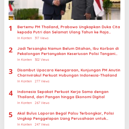
1
Bertemu PM Thailand, Prabowo Ungkapkan Duka Cita
kepada Putri dan Selamat Ulang Tahun ke Raja
Thailand
In Konten
317 Views
2
Jadi Tersangka Namun Belum Ditahan, Ibu Korban di
Pekalongan Pertanyakan Keseriusan Polisi Tangani
Kasus Rudapksa Sampai Anaknya Hamil
In Konten
302 Views
3
Disambut Upacara Kenegaraan, Kunjungan PM Anutin
Charnvirakul Perkuat Hubungan Indonesia-Thailand
In Konten
277 Views
4
Indonesia Sepakat Perkuat Kerja Sama dengan
Thailand, dari Pangan hingga Ekonomi Digital
In Konten
267 Views
5
Akal Bulus Laporan Begal Palsu Terbongkar, Polisi
Ungkap Penggelapan Uang Perusahaan untuk
Crypto
In Konten
247 Views