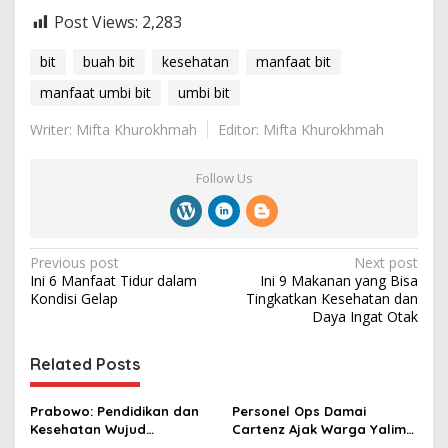
Post Views:
2,283
bit
buah bit
kesehatan
manfaat bit
manfaat umbi bit
umbi bit
Writer: Mifta Khurokhmah
Editor: Mifta Khurokhmah
Follow Us
P
Previous post
Next post
Ini 6 Manfaat Tidur dalam
Ini 9 Makanan yang Bisa
o
Kondisi Gelap
Tingkatkan Kesehatan dan
s
Daya Ingat Otak
t
Related Posts
n
a
Prabowo: Pendidikan dan
Personel Ops Damai
v
Kesehatan Wujud
Cartenz Ajak Warga Yalimo
Demokrasi yang
Jaga Kesehatan dan