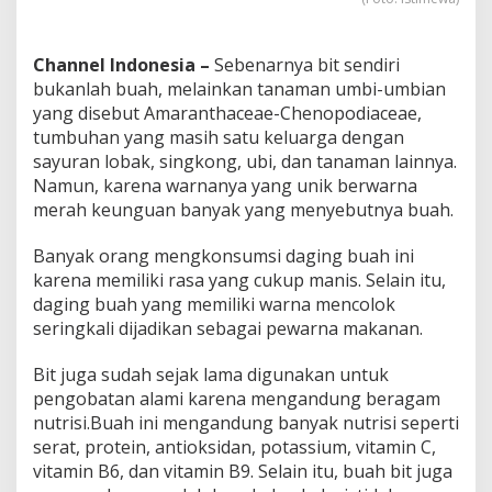
K
e
s
Channel Indonesia –
Sebenarnya bit sendiri
e
bukanlah buah, melainkan tanaman umbi-umbian
h
a
yang disebut Amaranthaceae-Chenopodiaceae,
t
tumbuhan yang masih satu keluarga dengan
a
sayuran lobak, singkong, ubi, dan tanaman lainnya.
n
Namun, karena warnanya yang unik berwarna
merah keunguan banyak yang menyebutnya buah.
Banyak orang mengkonsumsi daging buah ini
karena memiliki rasa yang cukup manis. Selain itu,
daging buah yang memiliki warna mencolok
seringkali dijadikan sebagai pewarna makanan.
Bit juga sudah sejak lama digunakan untuk
pengobatan alami karena mengandung beragam
nutrisi.Buah ini mengandung banyak nutrisi seperti
serat, protein, antioksidan, potassium, vitamin C,
vitamin B6, dan vitamin B9. Selain itu, buah bit juga