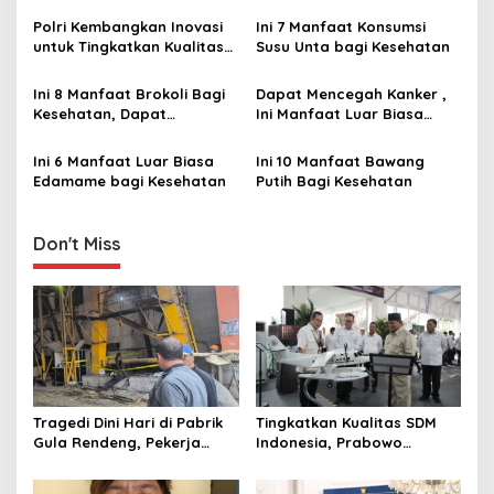
i
Sebenarnya
Ciptakan Kedamaian
Polri Kembangkan Inovasi
Ini 7 Manfaat Konsumsi
g
untuk Tingkatkan Kualitas
Susu Unta bagi Kesehatan ‎
Pelayanan Kesehatan di
a
Kalsel
Ini 8 Manfaat Brokoli Bagi
Dapat Mencegah Kanker ,
t
Kesehatan, Dapat
Ini Manfaat Luar Biasa
i
Mencegah Kanker hingga
Konsumsi Bayam bagi
Meningkatkan Kesehatan
Kesehatan
Ini 6 Manfaat Luar Biasa
Ini 10 Manfaat Bawang
o
Kulit
Edamame bagi Kesehatan ‎
Putih Bagi Kesehatan ‎
n
Don't Miss
Tragedi Dini Hari di Pabrik
Tingkatkan Kualitas SDM
Gula Rendeng, Pekerja
Indonesia, Prabowo
Tewas Tertimpa Alat
Bangun Sekolah Unggulan
Pengangkat Tebu
hingga Undang Universitas