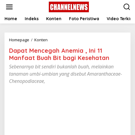
S
k
i
p
Home
Indeks
Konten
Foto Peristiwa
Video Terkini
t
o
c
Homepage
/
Konten
D
o
a
n
Dapat Mencegah Anemia , Ini 11
p
t
a
e
Manfaat Buah Bit bagi Kesehatan
t
n
Sebenarnya bit sendiri bukanlah buah, melainkan
M
t
e
tanaman umbi-umbian yang disebut Amaranthaceae-
n
Chenopodiaceae,
c
e
g
a
h
A
n
e
m
i