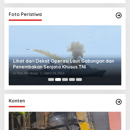
Foto Peristiwa
Lihat dari Dekat Operasi Laut Gabungan dan
L
Penembakan Senjata Khusus TNI
M
R
In Foto Peristiwa
|
April 26, 2026
In 
Konten