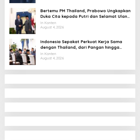
Bertemu PM Thailand, Prabowo Ungkapkan
Duka Cita kepada Putri dan Selamat Ulang
Tahun ke Raja Thailand
In Konten
August 4, 2026
Indonesia Sepakat Perkuat Kerja Sama
dengan Thailand, dari Pangan hingga
Ekonomi Digital
In Konten
August 4, 2026