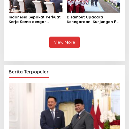
Indonesia Sepakat Perkuat
Disambut Upacara
Kerja Sama dengan
Kenegaraan, Kunjungan PM
Thailand, dari Pangan
Anutin Charnvirakul Perkuat
hingga Ekonomi Digital
Hubungan Indonesia-
Thailand
View More
Berita Terpopuler