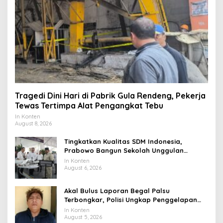
Tragedi Dini Hari di Pabrik Gula Rendeng, Pekerja
Tewas Tertimpa Alat Pengangkat Tebu
In Konten
August 8, 2026
Tingkatkan Kualitas SDM Indonesia,
Prabowo Bangun Sekolah Unggulan
hingga Undang Universitas Terbaik Dunia
In Konten
August 6, 2026
Akal Bulus Laporan Begal Palsu
Terbongkar, Polisi Ungkap Penggelapan
Uang Perusahaan untuk Crypto
In Konten
August 5, 2026