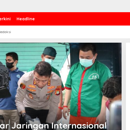
erkini
Headline
edaksi
ar Jaringan Internasional