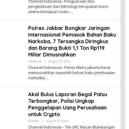
Channel Indonesia– Penguasaan ilmu
C
pengetahuan dan teknologi merupakan kunci
H
utama kemajuan suatu
A
N
N
E
Polres Jakbar Bongkar Jaringan
L
I
Internasional Pemasok Bahan Baku
N
D
Narkoba, 7 Tersangka Diringkus
O
dan Barang Bukti 1,1 Ton Rp119
N
E
Miliar Dimusnahkan
S
I
Headline
|
August 5, 2026
B
A
Y
Channel Indonesia– Polres Metro Jakarta Barat
C
memusnahkan sejumlah bahan baku pembuatan
H
narkotika
A
N
N
E
Akal Bulus Laporan Begal Palsu
L
I
Terbongkar, Polisi Ungkap
N
D
Penggelapan Uang Perusahaan
O
untuk Crypto
N
E
Konten
|
August 5, 2026
B
S
Y
I
Channel Indonesia – Tim URC Macan Blambangan
C