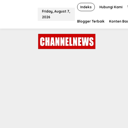
S
k
Indeks
Hubungi Kami
Friday, August 7,
i
2026
p
Blogger Terbaik
Konten Bac
t
o
c
o
n
t
e
n
t