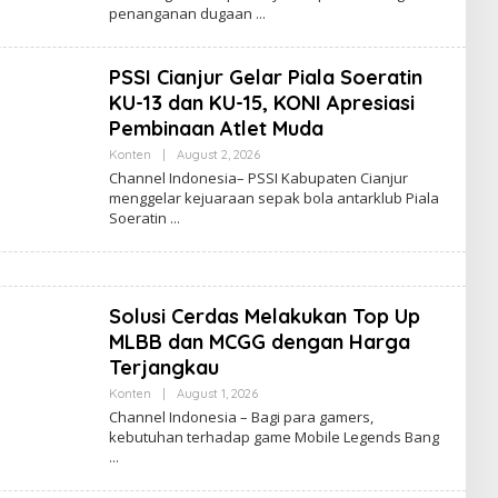
penanganan dugaan
A
N
N
E
PSSI Cianjur Gelar Piala Soeratin
L
I
KU-13 dan KU-15, KONI Apresiasi
N
D
Pembinaan Atlet Muda
O
N
Konten
|
August 2, 2026
B
E
Y
Channel Indonesia– PSSI Kabupaten Cianjur
S
C
menggelar kejuaraan sepak bola antarklub Piala
I
H
A
Soeratin
A
N
N
E
L
I
N
Solusi Cerdas Melakukan Top Up
D
MLBB dan MCGG dengan Harga
O
N
Terjangkau
E
S
Konten
|
August 1, 2026
B
I
Y
Channel Indonesia – Bagi para gamers,
A
C
kebutuhan terhadap game Mobile Legends Bang
H
A
N
N