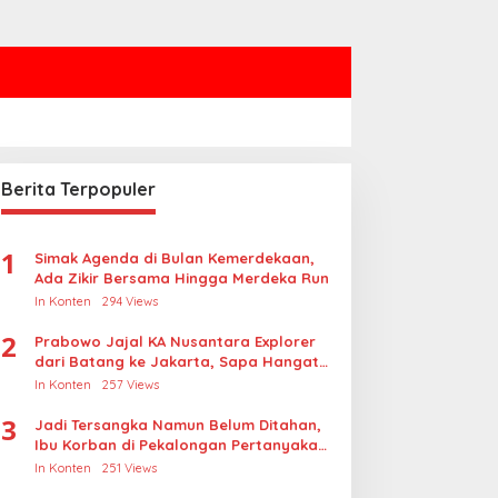
Berita Terpopuler
1
Simak Agenda di Bulan Kemerdekaan,
Ada Zikir Bersama Hingga Merdeka Run
In Konten
294 Views
2
Prabowo Jajal KA Nusantara Explorer
dari Batang ke Jakarta, Sapa Hangat
Warga
In Konten
257 Views
3
Jadi Tersangka Namun Belum Ditahan,
Konten
Ibu Korban di Pekalongan Pertanyakan
Keseriusan Polisi Tangani Kasus
Akal Bulus Laporan Begal Palsu
In Konten
251 Views
Rudapksa Sampai Anaknya Hamil