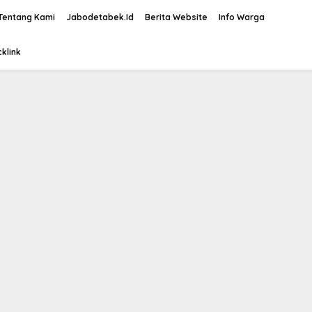
Tentang Kami
Jabodetabek.Id
Berita Website
Info Warga
klink