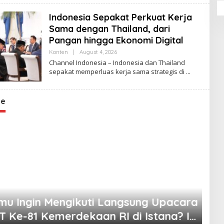
N
E
Indonesia Sepakat Perkuat Kerja
L
I
Sama dengan Thailand, dari
N
D
Pangan hingga Ekonomi Digital
O
N
Konten
|
August 4, 2026
B
E
Y
Channel Indonesia – Indonesia dan Thailand
S
C
sepakat memperluas kerja sama strategis di
I
H
u Ingin Mengikuti Langsung Upacara
A
A
N
 Ke-81 Kemerdekaan RI di Istana? Ini
N
ne
E
k Pendaftaran Resminya di Sini
L
I
N
D
O
N
E
S
I
A
Li
IR