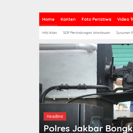
Home
Konten
Foto Peristiwa
Video T
Info Iklan
SOP Perlindungan Wartawan
Susunan R
Headline
abowo
Polres Jakbar Bongk