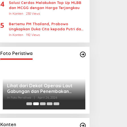
Polisi Ungkap Penggelapan Ua
4
Solusi Cerdas Melakukan Top Up MLBB
dan MCGG dengan Harga Terjangkau
untuk Crypto
In Konten
230 Views
gust 5, 2026
5
Bertemu PM Thailand, Prabowo
Ungkapkan Duka Cita kepada Putri dan
Selamat Ulang Tahun ke Raja Thailand
In Konten
192 Views
Lihat dari Dekat Operasi Laut
Gabungan dan Penembakan
Senjata Khusus TNI
In Foto Peristiwa
|
April 26, 2026
Foto Peristiwa
rabowo Sampaikan
Polres Jakbar Bongkar
elasungkawa atas
Jaringan Internasional
afatnya Sheikh Hamad
Pemasok Bahan Baku
n Khalifa Al Thani
Narkoba, 7 Tersangka
Diringkus dan Barang Bukti
Lihat dari Dekat
1,1 Ton Rp119 Miliar
Miraj Nabi Muh
Dimusnahkan
Santunan Anak Y
In Foto Peristiwa
|
Janu
Rt001/Rw012 Pa
Konten