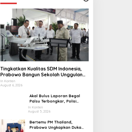
Tingkatkan Kualitas SDM Indonesia,
Prabowo Bangun Sekolah Unggulan
hingga Undang Universitas Terbaik
In Konten
August 6, 2026
Dunia
Akal Bulus Laporan Begal
Palsu Terbongkar, Polisi
Ungkap Penggelapan Uang
In Konten
August 5, 2026
Perusahaan untuk Crypto
Bertemu PM Thailand,
Prabowo Ungkapkan Duka