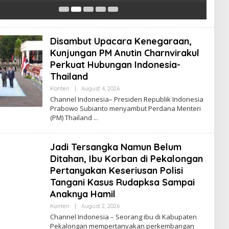
Ba
Disambut Upacara Kenegaraan,
Kunjungan PM Anutin Charnvirakul
Perkuat Hubungan Indonesia-
Thailand
Konten
|
August 4, 2026
B
Y
Channel Indonesia– Presiden Republik Indonesia
C
Prabowo Subianto menyambut Perdana Menteri
H
(PM) Thailand
A
N
N
E
Jadi Tersangka Namun Belum
L
I
Ditahan, Ibu Korban di Pekalongan
N
D
Pertanyakan Keseriusan Polisi
O
Tangani Kasus Rudapksa Sampai
N
E
Anaknya Hamil
S
I
Konten
|
August 2, 2026
B
A
Y
Channel Indonesia – Seorang ibu di Kabupaten
C
Pekalongan mempertanyakan perkembangan
H