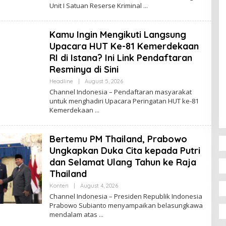
A
Unit I Satuan Reserse Kriminal
H
A
N
N
Kamu Ingin Mengikuti Langsung
E
L
Upacara HUT Ke-81 Kemerdekaan
I
RI di Istana? Ini Link Pendaftaran
N
D
Resminya di Sini
O
N
Headline
|
August 5, 2026
B
E
Y
Channel Indonesia – Pendaftaran masyarakat
S
C
I
untuk menghadiri Upacara Peringatan HUT ke-81
H
A
Kemerdekaan
A
N
N
E
Bertemu PM Thailand, Prabowo
L
I
Ungkapkan Duka Cita kepada Putri
N
D
dan Selamat Ulang Tahun ke Raja
O
Thailand
N
E
Konten
|
August 4, 2026
B
S
Y
I
Channel Indonesia – Presiden Republik Indonesia
C
A
Prabowo Subianto menyampaikan belasungkawa
H
mendalam atas
A
N