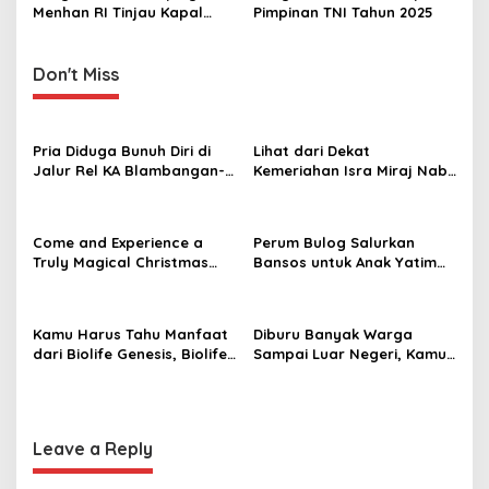
n
Menhan RI Tinjau Kapal
Pimpinan TNI Tahun 2025
Induk Prancis Charles De
Gaulle
Don't Miss
Pria Diduga Bunuh Diri di
Lihat dari Dekat
Jalur Rel KA Blambangan-
Kemeriahan Isra Miraj Nabi
Pasar Senen, Kepala Putus
Muhammad SAW dan
Hingga Kaki Korban Hancur
Santunan Anak Yatim di
Rt001/Rw012 Palmerah
Come and Experience a
Perum Bulog Salurkan
Jakbar
Truly Magical Christmas
Bansos untuk Anak Yatim
Dinner & New Year’s Eve in
dan Fakir Miskin, Ustad
Bali – Visit
Malik: Mari Kita Berlomba
christmasdinnerbali.com
Dalam Kebaikan
Kamu Harus Tahu Manfaat
Diburu Banyak Warga
dari Biolife Genesis, Biolife
Sampai Luar Negeri, Kamu
8, Hingga Biolife Gen
Bisa Pesan Golok Jawara
Melalui Foto Ini
Bang Baim yang Asli di Sini
Leave a Reply