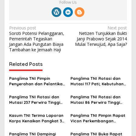
Follow Us
P
Previous post
Next post
Soroti Potensi Pelanggaran,
Netizen Tunjukkan Bukti
o
Pemerintah Tegaskan
Janji Prabowo Sejak 2014
s
Jangan Ada Pungutan Biaya
Mulai Terwujud, Apa Saja?
Tambahan ke Jemaah Haji
t
n
Related Posts
a
v
Panglima TNI Pimpin
Panglima TNI Rotasi dan
Penyerahan dan Pelantikan
Mutasi 117 Pati; Kebutuhan
i
Jabatan di Lingkungan TNI
Organisasi dan Regenerasi
g
Kepemimpinan
Panglima TNI Rotasi dan
Panglima TNI Rotasi dan
Mutasi 237 Perwira Tinggi
Mutasi 86 Perwira Tinggi
a
TNI
TNI, Berikut Daftar
t
Lengkap Nama-namanya
Kasum TNI Terima Laporan
Panglima TNI Pimpin Rapat
i
Korps Kenaikan Pangkat 32
Vicon Perkembangan
Perwira Tinggi TNI
Situasi di Wilayah Satgas
o
TNI MONUSCO
Panglima TNI Dampingi
Panglima TNI Buka Rapat