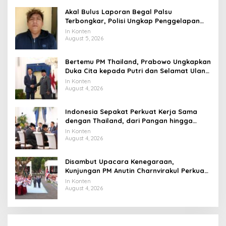
Akal Bulus Laporan Begal Palsu
Terbongkar, Polisi Ungkap Penggelapan
Uang Perusahaan untuk Crypto
In Konten
August 5, 2026
Bertemu PM Thailand, Prabowo Ungkapkan
Duka Cita kepada Putri dan Selamat Ulang
Tahun ke Raja Thailand
In Konten
August 4, 2026
Indonesia Sepakat Perkuat Kerja Sama
dengan Thailand, dari Pangan hingga
Ekonomi Digital
In Konten
August 4, 2026
Disambut Upacara Kenegaraan,
Kunjungan PM Anutin Charnvirakul Perkuat
Hubungan Indonesia-Thailand
In Konten
August 4, 2026