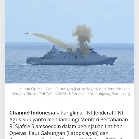
k
a
n
S
e
n
j
a
t
a
K
h
u
s
u
s
Latihan Operasi Laut Gabungan (Latopslagab) dan Penembakan
T
Senjata Khusus TNI Tahun 2026 di Perairan Karimunjawa, Semarang
N
I
Channel Indonesia –
Panglima TNI Jenderal TNI
Agus Subiyanto mendampingi Menteri Pertahanan
RI Sjafrie Sjamsoeddin dalam peninjauan Latihan
Operasi Laut Gabungan (Latopslagab) dan