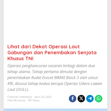
a
s
i
L
a
u
t
G
a
b
Lihat dari Dekat Operasi Laut
u
n
Gabungan dan Penembakan Senjata
g
Khusus TNI
a
n
Operasi penghancuran sasaran terbagi dalam dua
d
tahap utama. Tahap pertama dimulai dengan
a
penembakan Rudal Exocet MM40 Block 3 oleh unsur
n
P
KRI, disusul tahap kedua berupa Operasi Udara Lawan
e
Laut (OULL).
n
e
Channel Indonesia
April 26, 2026
m
Foto Peristiwa
139 Views
b
a