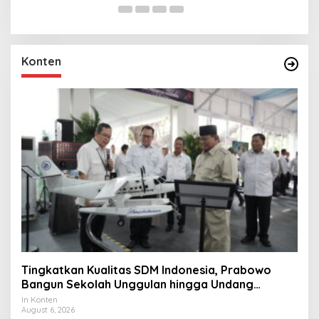
Konten
Tingkatkan Kualitas SDM Indonesia, Prabowo
Bangun Sekolah Unggulan hingga Undang
Universitas Terbaik Dunia
In Konten
August 6, 2026