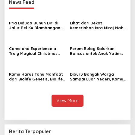
News Feed
Pria Diduga Bunuh Diri di
Lihat dari Dekat
Jalur Rel KA Blambangan-
Kemeriahan Isra Miraj Nabi
Pasar Senen, Kepala Putus
Muhammad SAW dan
Hingga Kaki Korban Hancur
Santunan Anak Yatim di
Rt001/Rw012 Palmerah
Jakbar
Come and Experience a
Perum Bulog Salurkan
Truly Magical Christmas
Bansos untuk Anak Yatim
Dinner & New Year’s Eve in
dan Fakir Miskin, Ustad
Bali – Visit
Malik: Mari Kita Berlomba
christmasdinnerbali.com
Dalam Kebaikan
Kamu Harus Tahu Manfaat
Diburu Banyak Warga
dari Biolife Genesis, Biolife
Sampai Luar Negeri, Kamu
8, Hingga Biolife Gen
Bisa Pesan Golok Jawara
Melalui Foto Ini
Bang Baim yang Asli di Sini
View More
Berita Terpopuler