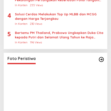
Kasus Rudapksa Sampai Anaknya Hamil
In Konten
255 Views
4
Solusi Cerdas Melakukan Top Up MLBB dan MCGG
dengan Harga Terjangkau
In Konten
230 Views
5
Bertemu PM Thailand, Prabowo Ungkapkan Duka Cita
kepada Putri dan Selamat Ulang Tahun ke Raja
Thailand
In Konten
196 Views
Perum Bulog Salurkan Bansos untuk Anak
Yatim dan Fakir Miskin, Ustad Malik: Mari Kita
Berlomba Dalam Kebaikan
In Foto Peristiwa
|
July 14, 2025
Foto Peristiwa