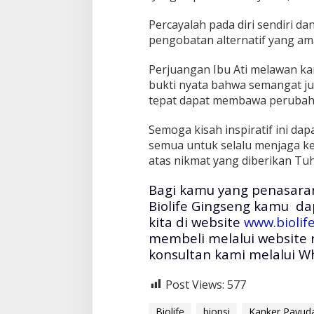
Percayalah pada diri sendiri d
pengobatan alternatif yang aman
Perjuangan Ibu Ati melawan ka
bukti nyata bahwa semangat j
tepat dapat membawa perubah
Semoga kisah inspiratif ini da
semua untuk selalu menjaga k
atas nikmat yang diberikan Tu
Bagi kamu yang penasaran
Biolife Gingseng kamu da
kita di website
www.biolife
membeli melalui website
konsultan kami melalui W
Post Views:
577
Biolife
biopsi
Kanker Payud