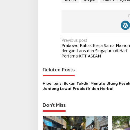
P
Previous post
Prabowo Bahas Kerja Sama Ekono
o
dengan Laos dan Singapura di Hari
s
Pertama KTT ASEAN
t
Related Posts
n
a
Hipertensi Bukan Takdir: Menata Ulang Kese
v
Jantung Lewat Probiotik dan Herbal
i
g
Don't Miss
a
t