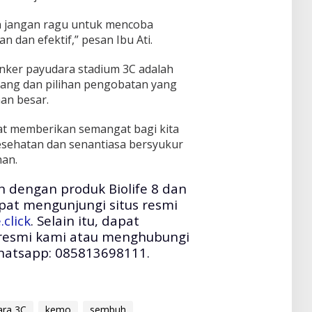
an jangan ragu untuk mencoba
 dan efektif,” pesan Ibu Ati.
nker payudara stadium 3C adalah
uang dan pilihan pengobatan yang
an besar.
pat memberikan semangat bagi kita
esehatan dan senantiasa bersyukur
han.
 dengan produk Biolife 8 dan
pat mengunjungi situs resmi
.click
. Selain itu, dapat
 resmi kami atau menghubungi
hatsapp: 085813698111.
ara 3C
kemo
sembuh