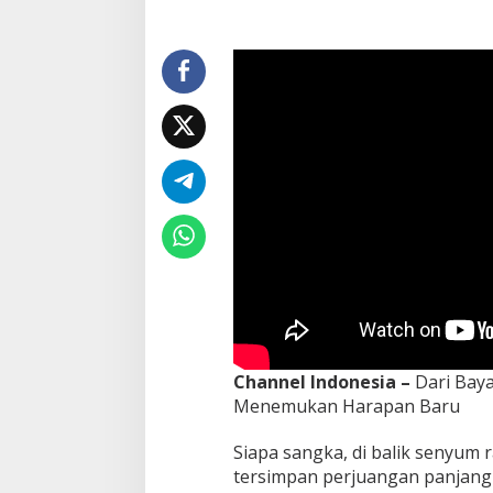
e
m
o
,
K
o
k
B
i
s
a
?
Channel Indonesia –
Dari Baya
Menemukan Harapan Baru
Siapa sangka, di balik senyum r
tersimpan perjuangan panjang