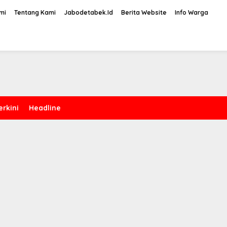
mi
Tentang Kami
Jabodetabek.Id
Berita Website
Info Warga
erkini
Headline