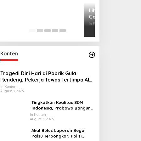
Lihat dari Dekat
Miraj Nabi Muh
Santunan Anak Y
In Foto Peristiwa
|
Janu
Rt001/Rw012 Pa
Konten
Tragedi Dini Hari di Pabrik Gula
Rendeng, Pekerja Tewas Tertimpa Alat
Pengangkat Tebu
In Konten
August 8, 2026
Tingkatkan Kualitas SDM
Indonesia, Prabowo Bangun
Sekolah Unggulan hingga
In Konten
August 6, 2026
Undang Universitas Terbaik
Dunia
Akal Bulus Laporan Begal
Palsu Terbongkar, Polisi