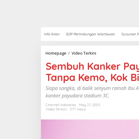
Info Iklan
SOP Perlindungan Wartawan
Susunan R
Homepage
/
Video Terkini
S
e
Sembuh Kanker Pay
m
b
Tanpa Kemo, Kok Bi
u
h
K
Siapa sangka, di balik senyum ramah Ibu 
a
kanker payudara stadium 3C.
n
k
Channel Indonesia
May 27, 2025
e
Video Terkini
577 Views
r
P
a
y
u