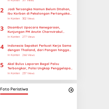
In Konten
317 Views
2
Jadi Tersangka Namun Belum Ditahan,
Ibu Korban di Pekalongan Pertanyakan
Keseriusan Polisi Tangani Kasus
In Konten
302 Views
Rudapksa Sampai Anaknya Hamil
3
Disambut Upacara Kenegaraan,
Kunjungan PM Anutin Charnvirakul
Perkuat Hubungan Indonesia-Thailand
In Konten
277 Views
4
Indonesia Sepakat Perkuat Kerja Sama
dengan Thailand, dari Pangan hingga
Ekonomi Digital
In Konten
266 Views
5
Akal Bulus Laporan Begal Palsu
Terbongkar, Polisi Ungkap Penggelapan
Uang Perusahaan untuk Crypto
In Konten
237 Views
Lihat dari Dekat Operasi Laut
Gabungan dan Penembakan
Senjata Khusus TNI
In Foto Peristiwa
|
April 26, 2026
Foto Peristiwa