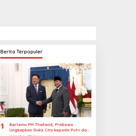
Berita Terpopuler
1
Bertemu PM Thailand, Prabowo
Ungkapkan Duka Cita kepada Putri dan
Selamat Ulang Tahun ke Raja Thailand