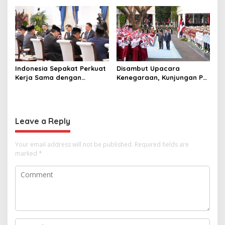
Perusahaan untuk Crypto
Selamat Ulang Tahun ke
Raja Thailand
Indonesia Sepakat Perkuat
Disambut Upacara
Kerja Sama dengan
Kenegaraan, Kunjungan PM
Thailand, dari Pangan
Anutin Charnvirakul Perkuat
hingga Ekonomi Digital
Hubungan Indonesia-
Thailand
Leave a Reply
Your email address will not be published.
Required fields are
marked
*