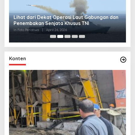
Lihat dari Dekat Operasi Laut Gabungan dan
L
Penembakan Senjata Khusus TNI
M
R
In Foto Peristiwa
|
April 26, 2026
In 
Konten