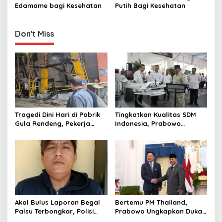
o
Kulit
Edamame bagi Kesehatan ‎
Putih Bagi Kesehatan ‎
n
Don't Miss
Tragedi Dini Hari di Pabrik
Tingkatkan Kualitas SDM
Gula Rendeng, Pekerja
Indonesia, Prabowo
Tewas Tertimpa Alat
Bangun Sekolah Unggulan
Pengangkat Tebu
hingga Undang Universitas
Terbaik Dunia
Akal Bulus Laporan Begal
Bertemu PM Thailand,
Palsu Terbongkar, Polisi
Prabowo Ungkapkan Duka
Ungkap Penggelapan Uang
Cita kepada Putri dan