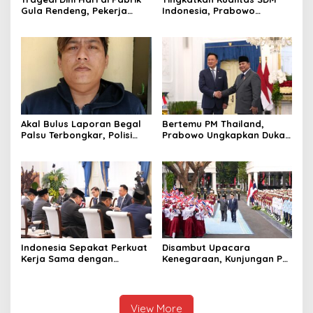
Gula Rendeng, Pekerja
Indonesia, Prabowo
Tewas Tertimpa Alat
Bangun Sekolah Unggulan
Pengangkat Tebu
hingga Undang Universitas
Terbaik Dunia
Akal Bulus Laporan Begal
Bertemu PM Thailand,
Palsu Terbongkar, Polisi
Prabowo Ungkapkan Duka
Ungkap Penggelapan Uang
Cita kepada Putri dan
Perusahaan untuk Crypto
Selamat Ulang Tahun ke
Raja Thailand
Indonesia Sepakat Perkuat
Disambut Upacara
Kerja Sama dengan
Kenegaraan, Kunjungan PM
Thailand, dari Pangan
Anutin Charnvirakul Perkuat
hingga Ekonomi Digital
Hubungan Indonesia-
Thailand
View More