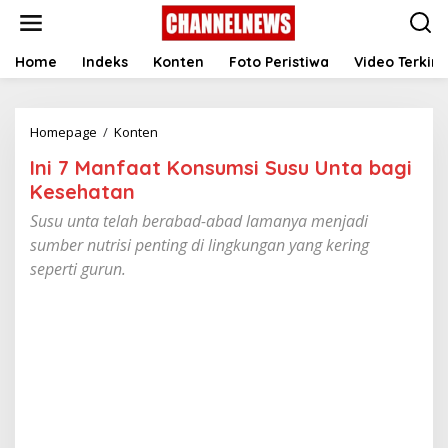
S
k
i
p
Home
Indeks
Konten
Foto Peristiwa
Video Terkini
t
o
c
Homepage
/
Konten
I
o
n
n
Ini 7 Manfaat Konsumsi Susu Unta bagi
i
t
7
e
Kesehatan ‎
M
n
Susu unta telah berabad-abad lamanya menjadi
a
t
n
sumber nutrisi penting di lingkungan yang kering
f
seperti gurun.
a
a
t
K
o
n
s
u
m
s