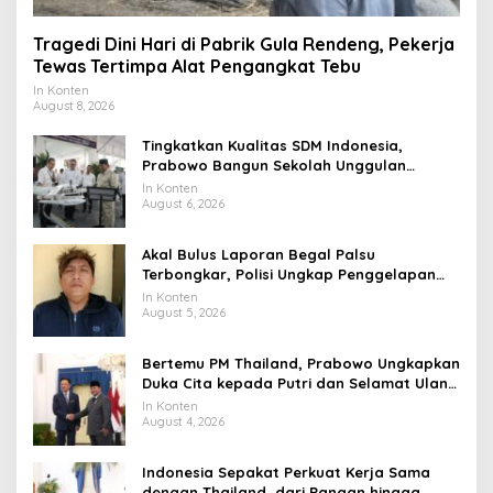
Tragedi Dini Hari di Pabrik Gula Rendeng, Pekerja
Tewas Tertimpa Alat Pengangkat Tebu
In Konten
August 8, 2026
Tingkatkan Kualitas SDM Indonesia,
Prabowo Bangun Sekolah Unggulan
hingga Undang Universitas Terbaik Dunia
In Konten
August 6, 2026
Akal Bulus Laporan Begal Palsu
Terbongkar, Polisi Ungkap Penggelapan
Uang Perusahaan untuk Crypto
In Konten
August 5, 2026
Bertemu PM Thailand, Prabowo Ungkapkan
Duka Cita kepada Putri dan Selamat Ulang
Tahun ke Raja Thailand
In Konten
August 4, 2026
Indonesia Sepakat Perkuat Kerja Sama
dengan Thailand, dari Pangan hingga