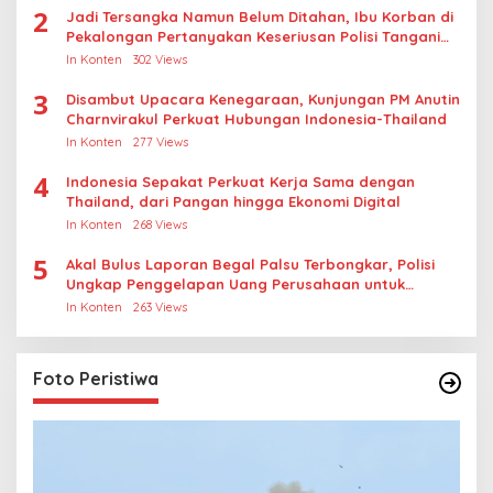
2
Jadi Tersangka Namun Belum Ditahan, Ibu Korban di
Pekalongan Pertanyakan Keseriusan Polisi Tangani
Kasus Rudapksa Sampai Anaknya Hamil
In Konten
302 Views
3
Disambut Upacara Kenegaraan, Kunjungan PM Anutin
Charnvirakul Perkuat Hubungan Indonesia-Thailand
In Konten
277 Views
4
Indonesia Sepakat Perkuat Kerja Sama dengan
Thailand, dari Pangan hingga Ekonomi Digital
In Konten
268 Views
5
Akal Bulus Laporan Begal Palsu Terbongkar, Polisi
Ungkap Penggelapan Uang Perusahaan untuk
Crypto
In Konten
263 Views
Foto Peristiwa