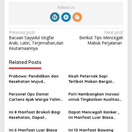
Follow Us
P
Previous post
Next post
Bacaan Sayyidul Istigfar
Berikut Tips Mencegah
o
Arab, Latin, Terjemahan,dan
Mabuk Perjalanan ‎
s
Keutamaannya
t
Related Posts
n
a
Prabowo: Pendidikan dan
Kisah Peternak Sapi
v
Kesehatan Wujud
Terlibat Makan Bergizi
Demokrasi yang
Gratis: Bangga, Susu Pasti
i
Sebenarnya
Terserap
Personel Ops Damai
Polri Kembangkan Inovasi
g
Cartenz Ajak Warga Yalimo
untuk Tingkatkan Kualitas
Jaga Kesehatan dan
Pelayanan Kesehatan di
a
Ciptakan Kedamaian
Kalsel
Ini 8 Manfaat Brokoli Bagi
Dapat Mencegah Kanker ,
t
Kesehatan, Dapat
Ini Manfaat Luar Biasa
i
Mencegah Kanker hingga
Konsumsi Bayam bagi
Meningkatkan Kesehatan
Kesehatan
Ini 6 Manfaat Luar Biasa
Ini 10 Manfaat Bawang