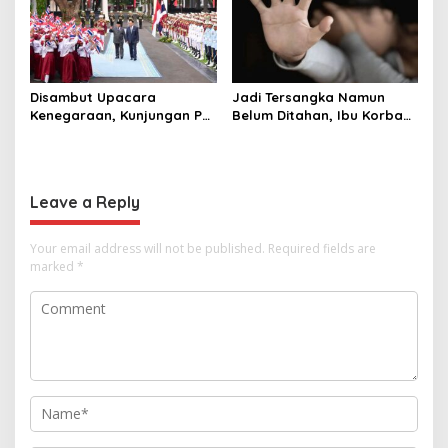
Disambut Upacara
Jadi Tersangka Namun
Kenegaraan, Kunjungan PM
Belum Ditahan, Ibu Korban
Anutin Charnvirakul Perkuat
di Pekalongan Pertanyakan
Hubungan Indonesia-
Keseriusan Polisi Tangani
Thailand
Kasus Rudapksa Sampai
Anaknya Hamil
Leave a Reply
Your email address will not be published.
Required fields are
marked
*