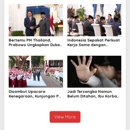
hingga Undang Universitas
Perusahaan untuk Crypto
Terbaik Dunia
Bertemu PM Thailand,
Indonesia Sepakat Perkuat
Prabowo Ungkapkan Duka
Kerja Sama dengan
Cita kepada Putri dan
Thailand, dari Pangan
Selamat Ulang Tahun ke
hingga Ekonomi Digital
Raja Thailand
Disambut Upacara
Jadi Tersangka Namun
Kenegaraan, Kunjungan PM
Belum Ditahan, Ibu Korban
Anutin Charnvirakul Perkuat
di Pekalongan Pertanyakan
Hubungan Indonesia-
Keseriusan Polisi Tangani
Thailand
Kasus Rudapksa Sampai
Anaknya Hamil
View More