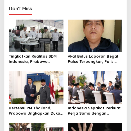
Pendingin
Kini Tiga Kali
Don't Miss
Tingkatkan Kualitas SDM
Akal Bulus Laporan Begal
Indonesia, Prabowo
Palsu Terbongkar, Polisi
Bangun Sekolah Unggulan
Ungkap Penggelapan Uang
hingga Undang Universitas
Perusahaan untuk Crypto
Terbaik Dunia
Bertemu PM Thailand,
Indonesia Sepakat Perkuat
Prabowo Ungkapkan Duka
Kerja Sama dengan
Cita kepada Putri dan
Thailand, dari Pangan
Selamat Ulang Tahun ke
hingga Ekonomi Digital
Raja Thailand