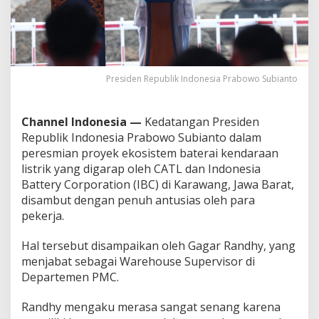
n
y
a
k
I
n
Presiden Republik Indonesia Prabowo Subianto
v
e
s
Channel Indonesia —
Kedatangan Presiden
t
a
Republik Indonesia Prabowo Subianto dalam
s
peresmian proyek ekosistem baterai kendaraan
i
listrik yang digarap oleh CATL dan Indonesia
D
Battery Corporation (IBC) di Karawang, Jawa Barat,
a
disambut dengan penuh antusias oleh para
t
a
pekerja.
n
g
Hal tersebut disampaikan oleh Gagar Randhy, yang
k
menjabat sebagai Warehouse Supervisor di
e
Departemen PMC.
I
n
d
Randhy mengaku merasa sangat senang karena
o