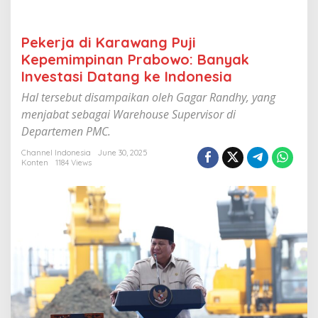
u
j
i
Pekerja di Karawang Puji
K
Kepemimpinan Prabowo: Banyak
e
p
Investasi Datang ke Indonesia
e
m
Hal tersebut disampaikan oleh Gagar Randhy, yang
i
menjabat sebagai Warehouse Supervisor di
m
Departemen PMC.
p
i
Channel Indonesia
June 30, 2025
n
Konten
1184 Views
a
n
P
r
a
b
o
w
o
:
B
a