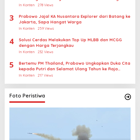
Kasus Rudapksa Sampai Anaknya Hamil
In Konten
278 Views
3
Prabowo Jajal KA Nusantara Explorer dari Batang ke
Jakarta, Sapa Hangat Warga
In Konten
259 Views
4
Solusi Cerdas Melakukan Top Up MLBB dan MCGG
dengan Harga Terjangkau
In Konten
232 Views
5
Bertemu PM Thailand, Prabowo Ungkapkan Duka Cita
kepada Putri dan Selamat Ulang Tahun ke Raja
Thailand
In Konten
217 Views
Foto Peristiwa