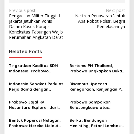
P
Previous post
Next post
Pengadilan Militer Tinggi II
Netizen Penasaran ‘Untuk
o
Jakarta Jatuhkan Vonis
Apa Robot Polisi’, Begini
s
Dalam Kasus Korupsi
Penjelasannya
Koneksitas Tabungan Wajib
t
Perumahan Angkatan Darat
n
Related Posts
a
v
Tingkatkan Kualitas SDM
Bertemu PM Thailand,
i
Indonesia, Prabowo
Prabowo Ungkapkan Duka
g
Bangun Sekolah Unggulan
Cita kepada Putri dan
hingga Undang Universitas
Selamat Ulang Tahun ke
Indonesia Sepakat Perkuat
Disambut Upacara
a
Terbaik Dunia
Raja Thailand
Kerja Sama dengan
Kenegaraan, Kunjungan PM
t
Thailand, dari Pangan
Anutin Charnvirakul Perkuat
hingga Ekonomi Digital
Hubungan Indonesia-
i
Prabowo Jajal KA
Prabowo Sampaikan
Thailand
Nusantara Explorer dari
Belasungkawa atas
o
Batang ke Jakarta, Sapa
Wafatnya Sheikh Hamad
n
Hangat Warga
bin Khalifa Al Thani
Bentuk Koperasi Nelayan,
Berkat Bendungan
Prabowo: Mereka Melaut
Meninting, Petani Lombok:
Bawa Es, Punya Gudang
Dulu Panen Sekali Setahun,