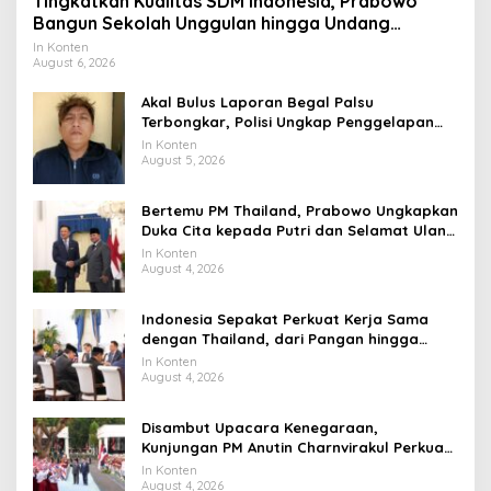
Tingkatkan Kualitas SDM Indonesia, Prabowo
Bangun Sekolah Unggulan hingga Undang
Universitas Terbaik Dunia
In Konten
August 6, 2026
Akal Bulus Laporan Begal Palsu
Terbongkar, Polisi Ungkap Penggelapan
Uang Perusahaan untuk Crypto
In Konten
August 5, 2026
Bertemu PM Thailand, Prabowo Ungkapkan
Duka Cita kepada Putri dan Selamat Ulang
Tahun ke Raja Thailand
In Konten
August 4, 2026
Indonesia Sepakat Perkuat Kerja Sama
dengan Thailand, dari Pangan hingga
Ekonomi Digital
In Konten
August 4, 2026
Disambut Upacara Kenegaraan,
Kunjungan PM Anutin Charnvirakul Perkuat
Hubungan Indonesia-Thailand
In Konten
August 4, 2026