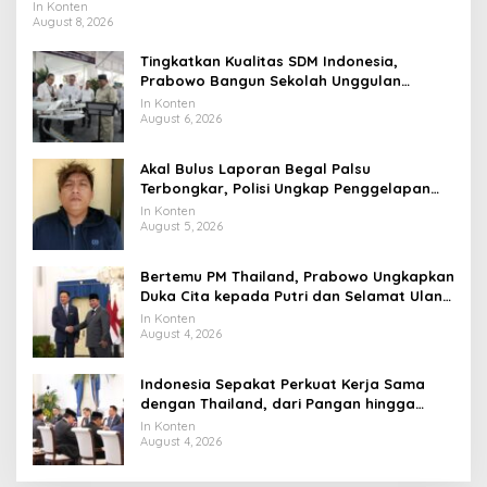
In Konten
August 8, 2026
Tingkatkan Kualitas SDM Indonesia,
Prabowo Bangun Sekolah Unggulan
hingga Undang Universitas Terbaik Dunia
In Konten
August 6, 2026
Akal Bulus Laporan Begal Palsu
Terbongkar, Polisi Ungkap Penggelapan
Uang Perusahaan untuk Crypto
In Konten
August 5, 2026
Bertemu PM Thailand, Prabowo Ungkapkan
Duka Cita kepada Putri dan Selamat Ulang
Tahun ke Raja Thailand
In Konten
August 4, 2026
Indonesia Sepakat Perkuat Kerja Sama
dengan Thailand, dari Pangan hingga
Ekonomi Digital
In Konten
August 4, 2026