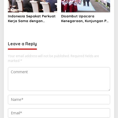
Indonesia Sepakat Perkuat
Disambut Upacara
Kerja Sama dengan
Kenegaraan, Kunjungan PM
Thailand, dari Pangan
Anutin Charnvirakul Perkuat
hingga Ekonomi Digital
Hubungan Indonesia-
Thailand
Leave a Reply
Your email address will not be published.
Required fields are
marked
*