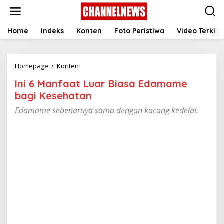
S
k
i
p
Home
Indeks
Konten
Foto Peristiwa
Video Terkini
t
o
c
Homepage
/
Konten
I
o
n
n
Ini 6 Manfaat Luar Biasa Edamame
i
t
6
e
bagi Kesehatan ‎
M
n
Edamame sebenarnya sama dengan kacang kedelai.
a
t
n
f
a
a
t
L
u
a
r
B
i
a