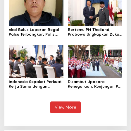
Akal Bulus Laporan Begal
Bertemu PM Thailand,
Palsu Terbongkar, Polisi
Prabowo Ungkapkan Duka
Ungkap Penggelapan Uang
Cita kepada Putri dan
Perusahaan untuk Crypto
Selamat Ulang Tahun ke
Raja Thailand
Indonesia Sepakat Perkuat
Disambut Upacara
Kerja Sama dengan
Kenegaraan, Kunjungan PM
Thailand, dari Pangan
Anutin Charnvirakul Perkuat
hingga Ekonomi Digital
Hubungan Indonesia-
Thailand
View More