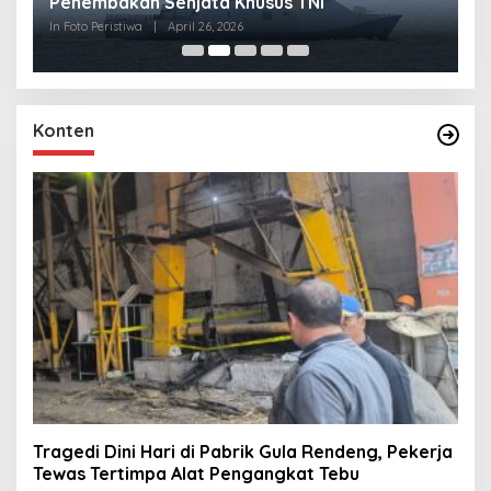
Penembakan Senjata Khusus TNI
M
R
In Foto Peristiwa
|
April 26, 2026
In 
Konten
Tragedi Dini Hari di Pabrik Gula Rendeng, Pekerja
Tewas Tertimpa Alat Pengangkat Tebu