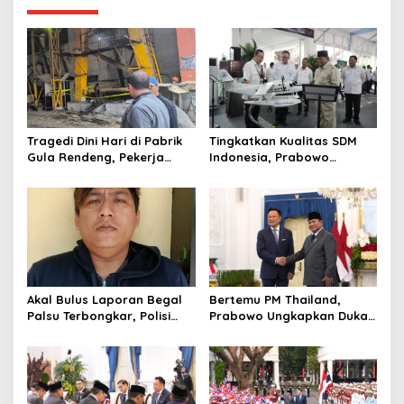
Tragedi Dini Hari di Pabrik
Tingkatkan Kualitas SDM
Gula Rendeng, Pekerja
Indonesia, Prabowo
Tewas Tertimpa Alat
Bangun Sekolah Unggulan
Pengangkat Tebu
hingga Undang Universitas
Terbaik Dunia
Akal Bulus Laporan Begal
Bertemu PM Thailand,
Palsu Terbongkar, Polisi
Prabowo Ungkapkan Duka
Ungkap Penggelapan Uang
Cita kepada Putri dan
Perusahaan untuk Crypto
Selamat Ulang Tahun ke
Raja Thailand