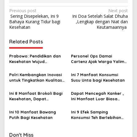
P
Previous post
Next post
‎ Sering Disepelekan, Ini 9
Ini Doa Setelah Salat Dhuha
o
Bahaya Kurang Tidur bagi
,Lengkap dengan Niat dan
s
Kesehatan
Keutamaannya ‎
t
Related Posts
n
a
Prabowo: Pendidikan dan
Personel Ops Damai
v
Kesehatan Wujud
Cartenz Ajak Warga Yalimo
Demokrasi yang
Jaga Kesehatan dan
i
Sebenarnya
Ciptakan Kedamaian
Polri Kembangkan Inovasi
Ini 7 Manfaat Konsumsi
g
untuk Tingkatkan Kualitas
Susu Unta bagi Kesehatan ‎
Pelayanan Kesehatan di
a
Kalsel
Ini 8 Manfaat Brokoli Bagi
Dapat Mencegah Kanker ,
t
Kesehatan, Dapat
Ini Manfaat Luar Biasa
i
Mencegah Kanker hingga
Konsumsi Bayam bagi
Meningkatkan Kesehatan
Kesehatan
Ini 10 Manfaat Bawang
Ini 9 Efek Samping
o
Kulit
Putih Bagi Kesehatan ‎
Konsumsi Teh Berlebihan
n
bagi Kesehatan ‎
Don't Miss