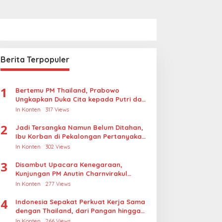
Berita Terpopuler
1
Bertemu PM Thailand, Prabowo
Ungkapkan Duka Cita kepada Putri dan
Selamat Ulang Tahun ke Raja Thailand
In Konten
317 Views
2
Jadi Tersangka Namun Belum Ditahan,
Ibu Korban di Pekalongan Pertanyakan
Keseriusan Polisi Tangani Kasus
In Konten
302 Views
Rudapksa Sampai Anaknya Hamil
3
Disambut Upacara Kenegaraan,
Kunjungan PM Anutin Charnvirakul
Perkuat Hubungan Indonesia-Thailand
In Konten
277 Views
4
Indonesia Sepakat Perkuat Kerja Sama
dengan Thailand, dari Pangan hingga
Ekonomi Digital
In Konten
266 Views