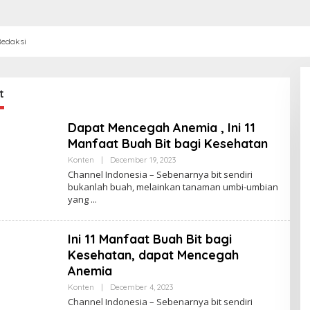
edaksi
t
Dapat Mencegah Anemia , Ini 11
Manfaat Buah Bit bagi Kesehatan
Konten
|
December 19, 2023
B
Y
Channel Indonesia – Sebenarnya bit sendiri
P
bukanlah buah, melainkan tanaman umbi-umbian
E
yang
N
U
L
I
Ini 11 Manfaat Buah Bit bagi
S
_
Kesehatan, dapat Mencegah
M
I
Anemia ‎
F
T
Konten
|
December 4, 2023
B
A
Y
Channel Indonesia – Sebenarnya bit sendiri
P