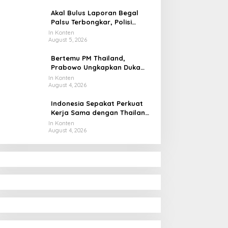
Dunia
Akal Bulus Laporan Begal
Palsu Terbongkar, Polisi
Ungkap Penggelapan Uang
In Konten
August 5, 2026
Perusahaan untuk Crypto
Bertemu PM Thailand,
Prabowo Ungkapkan Duka
Cita kepada Putri dan
In Konten
August 4, 2026
Selamat Ulang Tahun ke Raja
Thailand
Indonesia Sepakat Perkuat
Kerja Sama dengan Thailand,
dari Pangan hingga Ekonomi
In Konten
August 4, 2026
Digital