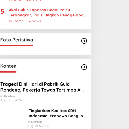
5
Akal Bulus Laporan Begal Palsu
Terbongkar, Polisi Ungkap Penggelapan
Uang Perusahaan untuk Crypto
In Konten
237 Views
Foto Peristiwa
Konten
Tragedi Dini Hari di Pabrik Gula
Rendeng, Pekerja Tewas Tertimpa Alat
Pengangkat Tebu
In Konten
August 8, 2026
Tingkatkan Kualitas SDM
Indonesia, Prabowo Bangun
Sekolah Unggulan hingga
In Konten
August 6, 2026
Undang Universitas Terbaik