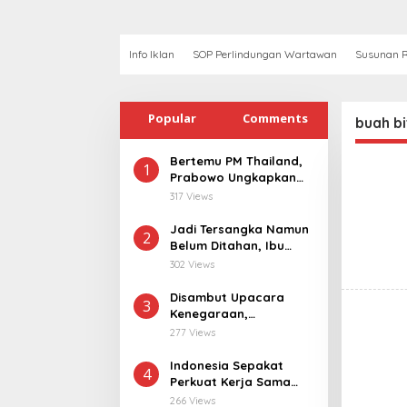
Info Iklan
SOP Perlindungan Wartawan
Susunan R
Popular
Comments
buah bi
Bertemu PM Thailand,
1
Prabowo Ungkapkan
Duka Cita kepada Putri
317 Views
dan Selamat Ulang
Tahun ke Raja Thailand
Jadi Tersangka Namun
2
Belum Ditahan, Ibu
Korban di Pekalongan
302 Views
Pertanyakan
Keseriusan Polisi
Disambut Upacara
3
Tangani Kasus
Kenegaraan,
Rudapksa Sampai
Kunjungan PM Anutin
277 Views
Anaknya Hamil
Charnvirakul Perkuat
Hubungan Indonesia-
Indonesia Sepakat
4
Thailand
Perkuat Kerja Sama
dengan Thailand, dari
266 Views