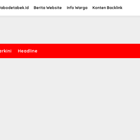
Jabodetabek.Id
Berita Website
Info Warga
Konten Backlink
erkini
Headline