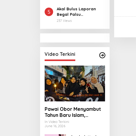
Pangan hingga
Ekonomi Digital
Akal Bulus Laporan
5
Begal Palsu
Terbongkar, Polisi
237 Views
Ungkap Penggelapan
Uang Perusahaan
untuk Crypto
Video Terkini
Pawai Obor Menyambut
Tahun Baru Islam,
Bangkitkan Nilai
In Video Terkini
June 16, 2026
Persatuan di Palmerah
Jakbar