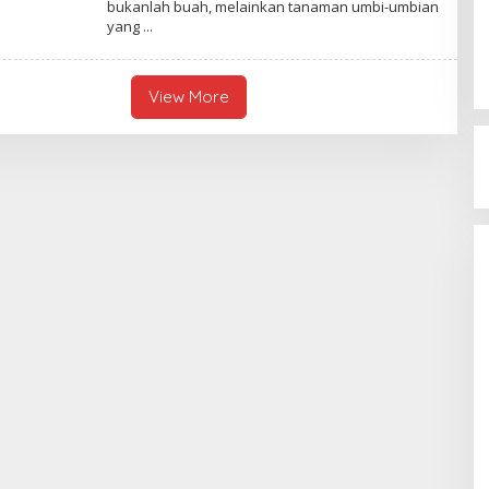
bukanlah buah, melainkan tanaman umbi-umbian
E
yang
N
U
L
I
S
View More
_
M
I
F
T
A