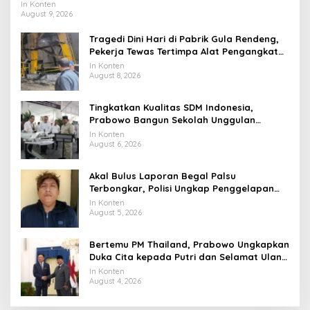
In Konten
August 9, 2026
Tragedi Dini Hari di Pabrik Gula Rendeng,
Pekerja Tewas Tertimpa Alat Pengangkat
Tebu
In Konten
August 8, 2026
Tingkatkan Kualitas SDM Indonesia,
Prabowo Bangun Sekolah Unggulan
hingga Undang Universitas Terbaik Dunia
In Konten
August 6, 2026
Akal Bulus Laporan Begal Palsu
Terbongkar, Polisi Ungkap Penggelapan
Uang Perusahaan untuk Crypto
In Konten
August 5, 2026
Bertemu PM Thailand, Prabowo Ungkapkan
Duka Cita kepada Putri dan Selamat Ulang
Tahun ke Raja Thailand
In Konten
August 4, 2026