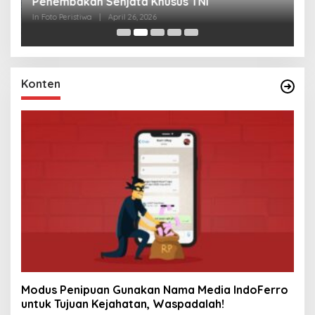
Penembakan Senjata Khusus TNI
M
R
In Foto Peristiwa
|
April 26, 2026
In 
Konten
Modus Penipuan Gunakan Nama Media IndoFerro
untuk Tujuan Kejahatan, Waspadalah!