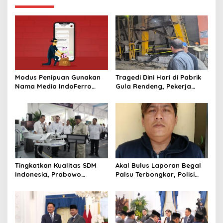
Modus Penipuan Gunakan
Tragedi Dini Hari di Pabrik
Nama Media IndoFerro
Gula Rendeng, Pekerja
untuk Tujuan Kejahatan,
Tewas Tertimpa Alat
Waspadalah!
Pengangkat Tebu
Tingkatkan Kualitas SDM
Akal Bulus Laporan Begal
Indonesia, Prabowo
Palsu Terbongkar, Polisi
Bangun Sekolah Unggulan
Ungkap Penggelapan Uang
hingga Undang Universitas
Perusahaan untuk Crypto
Terbaik Dunia