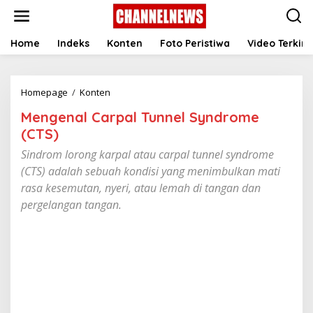
S
k
i
p
Home
Indeks
Konten
Foto Peristiwa
Video Terkini
t
o
c
Homepage
/
Konten
M
o
e
n
Mengenal Carpal Tunnel Syndrome
n
t
g
e
(CTS)
e
n
Sindrom lorong karpal atau carpal tunnel syndrome
n
t
a
(CTS) adalah sebuah kondisi yang menimbulkan mati
l
rasa kesemutan, nyeri, atau lemah di tangan dan
C
pergelangan tangan.
a
r
p
a
l
T
u
n
n