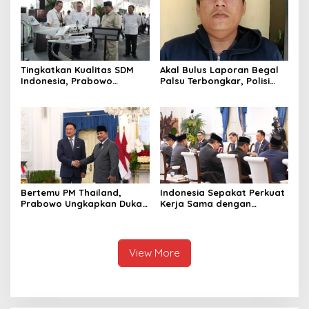
Tingkatkan Kualitas SDM
Akal Bulus Laporan Begal
Indonesia, Prabowo
Palsu Terbongkar, Polisi
Bangun Sekolah Unggulan
Ungkap Penggelapan Uang
hingga Undang Universitas
Perusahaan untuk Crypto
Terbaik Dunia
Bertemu PM Thailand,
Indonesia Sepakat Perkuat
Prabowo Ungkapkan Duka
Kerja Sama dengan
Cita kepada Putri dan
Thailand, dari Pangan
Selamat Ulang Tahun ke
hingga Ekonomi Digital
Raja Thailand
View More