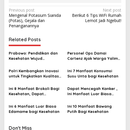
P
Previous post
Next post
Mengenal Potasium Sianida
Berikut 6 Tips WiFi Rumah
o
(Potas), Gejala dan
Lemot Jadi Ngebut!
s
Penanganannya
t
Related Posts
n
a
Prabowo: Pendidikan dan
Personel Ops Damai
v
Kesehatan Wujud
Cartenz Ajak Warga Yalimo
Demokrasi yang
Jaga Kesehatan dan
i
Sebenarnya
Ciptakan Kedamaian
Polri Kembangkan Inovasi
Ini 7 Manfaat Konsumsi
g
untuk Tingkatkan Kualitas
Susu Unta bagi Kesehatan ‎
Pelayanan Kesehatan di
a
Kalsel
Ini 8 Manfaat Brokoli Bagi
Dapat Mencegah Kanker ,
t
Kesehatan, Dapat
Ini Manfaat Luar Biasa
i
Mencegah Kanker hingga
Konsumsi Bayam bagi
Meningkatkan Kesehatan
Kesehatan
Ini 6 Manfaat Luar Biasa
Ini 10 Manfaat Bawang
o
Kulit
Edamame bagi Kesehatan ‎
Putih Bagi Kesehatan ‎
n
Don't Miss