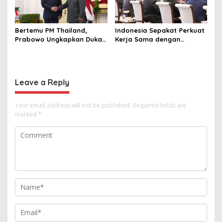
Bertemu PM Thailand,
Indonesia Sepakat Perkuat
Prabowo Ungkapkan Duka
Kerja Sama dengan
Cita kepada Putri dan
Thailand, dari Pangan
Selamat Ulang Tahun ke
hingga Ekonomi Digital
Raja Thailand
Leave a Reply
Your email address will not be published.
Required fields are
marked
*