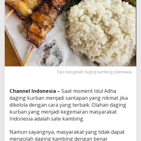
u
m
b
u
M
e
r
e
s
a
p
Tips mengolah daging kambing (istimewa)
Channel Indonesia –
Saat moment Idul Adha
daging kurban menjadi santapan yang nikmat jika
dikelola dengan cara yang terbaik. Olahan daging
kurban yang menjadi kegemaran masyarakat
Indonesia adalah sate kambing.
Namun sayangnya, masyarakat yang tidak dapat
mengolah daging kambing dengan benar