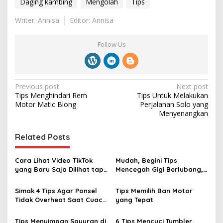
Daging kambing
Mengolah
Tips
Writer: Annisa
Editor: Annisa
Follow Us
P
Previous post
Next post
Tips Menghindari Rem
Tips Untuk Melakukan
o
Motor Matic Blong
Perjalanan Solo yang
s
Menyenangkan
t
Related Posts
n
a
Cara Lihat Video TikTok
Mudah, Begini Tips
v
yang Baru Saja Dilihat tapi
Mencegah Gigi Berlubang,
Belum di Like
Perbanyak Minum Air Putih‎
i
Simak 4 Tips Agar Ponsel
Tips Memilih Ban Motor
g
Tidak Overheat Saat Cuaca
yang Tepat
Panas
a
Tips Menyimpan Sayuran di
6 Tips Mencuci Tumbler,