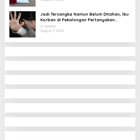
Jadi Tersangka Namun Belum Ditahan, Ibu
Korban di Pekalongan Pertanyakan
Keseriusan Polisi Tangani Kasus Rudapksa
In Konten
Sampai Anaknya Hamil
August 2, 2026