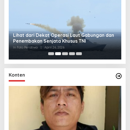
Lihat dari Dekat Operasi Laut Gabungan dan
L
Penembakan Senjata Khusus TNI
M
R
In Foto Peristiwa
|
April 26, 2026
In 
Konten