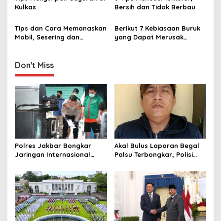
t
Kulkas
Bersih dan Tidak Berbau
i
Tips dan Cara Memanaskan
Berikut 7 Kebiasaan Buruk
o
Mobil, Sesering dan
yang Dapat Merusak
n
Seberapa Lama?
Laptop
Don't Miss
Polres Jakbar Bongkar
Akal Bulus Laporan Begal
Jaringan Internasional
Palsu Terbongkar, Polisi
Pemasok Bahan Baku
Ungkap Penggelapan Uang
Narkoba, 7 Tersangka
Perusahaan untuk Crypto
Diringkus dan Barang Bukti
1,1 Ton Rp119 Miliar
Dimusnahkan