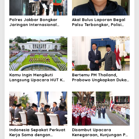
Polres Jakbar Bongkar
Akal Bulus Laporan Begal
Jaringan Internasional
Palsu Terbongkar, Polisi
Pemasok Bahan Baku
Ungkap Penggelapan Uang
Narkoba, 7 Tersangka
Perusahaan untuk Crypto
Diringkus dan Barang Bukti
1,1 Ton Rp119 Miliar
Dimusnahkan
Kamu Ingin Mengikuti
Bertemu PM Thailand,
Langsung Upacara HUT Ke-
Prabowo Ungkapkan Duka
81 Kemerdekaan RI di
Cita kepada Putri dan
Istana? Ini Link
Selamat Ulang Tahun ke
Pendaftaran Resminya di
Raja Thailand
Sini
Indonesia Sepakat Perkuat
Disambut Upacara
Kerja Sama dengan
Kenegaraan, Kunjungan PM