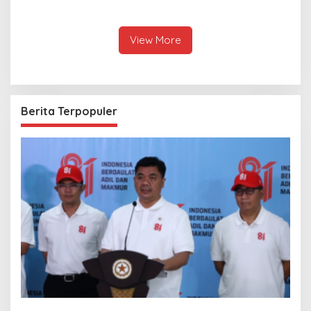
Thailand, dari Pangan
Anutin Charnvirakul Perkuat
hingga Ekonomi Digital
Hubungan Indonesia-
Thailand
View More
Berita Terpopuler