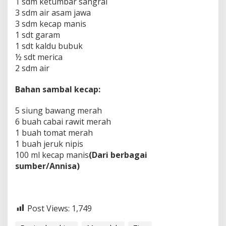
1 sdm ketumbar sangrai
3 sdm air asam jawa
3 sdm kecap manis
1 sdt garam
1 sdt kaldu bubuk
½ sdt merica
2 sdm air
Bahan sambal kecap:
5 siung bawang merah
6 buah cabai rawit merah
1 buah tomat merah
1 buah jeruk nipis
100 ml kecap manis
(Dari berbagai
sumber/Annisa)
Post Views:
1,749