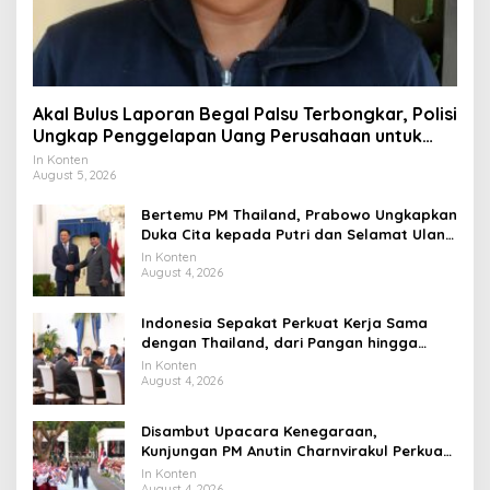
Akal Bulus Laporan Begal Palsu Terbongkar, Polisi
Ungkap Penggelapan Uang Perusahaan untuk
Crypto
In Konten
August 5, 2026
Bertemu PM Thailand, Prabowo Ungkapkan
Duka Cita kepada Putri dan Selamat Ulang
Tahun ke Raja Thailand
In Konten
August 4, 2026
Indonesia Sepakat Perkuat Kerja Sama
dengan Thailand, dari Pangan hingga
Ekonomi Digital
In Konten
August 4, 2026
Disambut Upacara Kenegaraan,
Kunjungan PM Anutin Charnvirakul Perkuat
Hubungan Indonesia-Thailand
In Konten
August 4, 2026