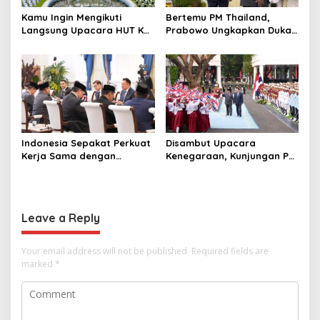
Kamu Ingin Mengikuti
Bertemu PM Thailand,
Langsung Upacara HUT Ke-
Prabowo Ungkapkan Duka
81 Kemerdekaan RI di
Cita kepada Putri dan
Istana? Ini Link
Selamat Ulang Tahun ke
Pendaftaran Resminya di
Raja Thailand
Sini
Indonesia Sepakat Perkuat
Disambut Upacara
Kerja Sama dengan
Kenegaraan, Kunjungan PM
Thailand, dari Pangan
Anutin Charnvirakul Perkuat
hingga Ekonomi Digital
Hubungan Indonesia-
Thailand
Leave a Reply
Your email address will not be published.
Required fields are
marked
*