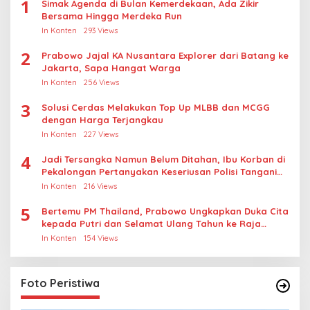
1
Simak Agenda di Bulan Kemerdekaan, Ada Zikir
Bersama Hingga Merdeka Run
In Konten
293 Views
2
Prabowo Jajal KA Nusantara Explorer dari Batang ke
Jakarta, Sapa Hangat Warga
In Konten
256 Views
3
Solusi Cerdas Melakukan Top Up MLBB dan MCGG
dengan Harga Terjangkau
In Konten
227 Views
4
Jadi Tersangka Namun Belum Ditahan, Ibu Korban di
Pekalongan Pertanyakan Keseriusan Polisi Tangani
Kasus Rudapksa Sampai Anaknya Hamil
In Konten
216 Views
5
Bertemu PM Thailand, Prabowo Ungkapkan Duka Cita
kepada Putri dan Selamat Ulang Tahun ke Raja
Thailand
In Konten
154 Views
Foto Peristiwa