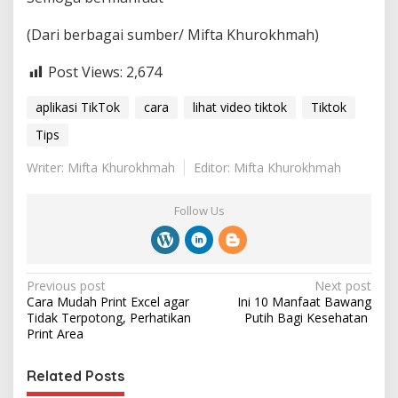
(Dari berbagai sumber/ Mifta Khurokhmah)
Post Views:
2,674
aplikasi TikTok
cara
lihat video tiktok
Tiktok
Tips
Writer: Mifta Khurokhmah
Editor: Mifta Khurokhmah
Follow Us
P
Previous post
Next post
Cara Mudah Print Excel agar
Ini 10 Manfaat Bawang
o
Tidak Terpotong, Perhatikan
Putih Bagi Kesehatan ‎
s
Print Area ‎
t
Related Posts
n