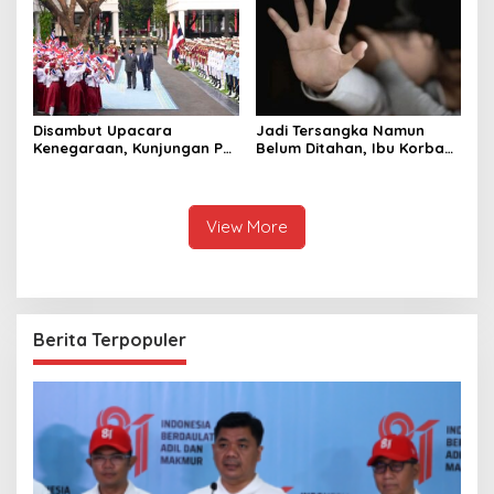
Raja Thailand
Disambut Upacara
Jadi Tersangka Namun
Kenegaraan, Kunjungan PM
Belum Ditahan, Ibu Korban
Anutin Charnvirakul Perkuat
di Pekalongan Pertanyakan
Hubungan Indonesia-
Keseriusan Polisi Tangani
Thailand
Kasus Rudapksa Sampai
Anaknya Hamil
View More
Berita Terpopuler