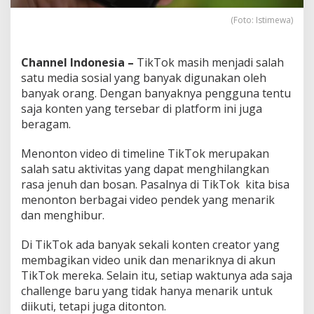
B
e
(Foto: Istimewa)
l
u
m
Channel Indonesia –
TikTok masih menjadi salah
d
satu media sosial yang banyak digunakan oleh
i
banyak orang. Dengan banyaknya pengguna tentu
L
saja konten yang tersebar di platform ini juga
i
k
beragam.
e
Menonton video di timeline TikTok merupakan
salah satu aktivitas yang dapat menghilangkan
rasa jenuh dan bosan. Pasalnya di TikTok kita bisa
menonton berbagai video pendek yang menarik
dan menghibur.
Di TikTok ada banyak sekali konten creator yang
membagikan video unik dan menariknya di akun
TikTok mereka. Selain itu, setiap waktunya ada saja
challenge baru yang tidak hanya menarik untuk
diikuti, tetapi juga ditonton.