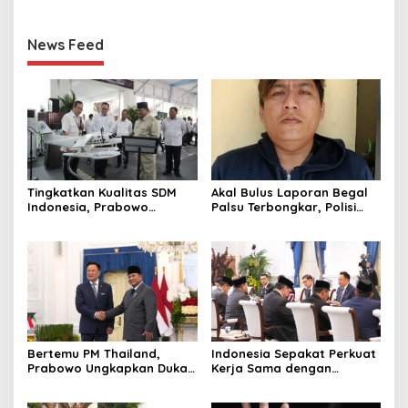
News Feed
Tingkatkan Kualitas SDM
Akal Bulus Laporan Begal
Indonesia, Prabowo
Palsu Terbongkar, Polisi
Bangun Sekolah Unggulan
Ungkap Penggelapan Uang
hingga Undang Universitas
Perusahaan untuk Crypto
Terbaik Dunia
Bertemu PM Thailand,
Indonesia Sepakat Perkuat
Prabowo Ungkapkan Duka
Kerja Sama dengan
Cita kepada Putri dan
Thailand, dari Pangan
Selamat Ulang Tahun ke
hingga Ekonomi Digital