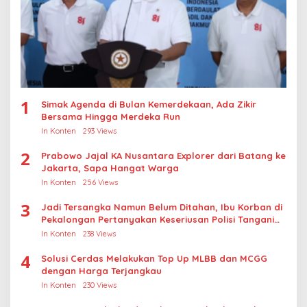
1
Simak Agenda di Bulan Kemerdekaan, Ada Zikir
Bersama Hingga Merdeka Run
In Konten
293 Views
2
Prabowo Jajal KA Nusantara Explorer dari Batang ke
Jakarta, Sapa Hangat Warga
In Konten
256 Views
3
Jadi Tersangka Namun Belum Ditahan, Ibu Korban di
Pekalongan Pertanyakan Keseriusan Polisi Tangani
Kasus Rudapksa Sampai Anaknya Hamil
In Konten
238 Views
4
Solusi Cerdas Melakukan Top Up MLBB dan MCGG
dengan Harga Terjangkau
In Konten
230 Views