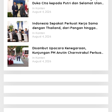
Duka Cita kepada Putri dan Selamat Ulang
Tahun ke Raja Thailand
In Konten
August 4, 2026
Indonesia Sepakat Perkuat Kerja Sama
dengan Thailand, dari Pangan hingga
Ekonomi Digital
In Konten
August 4, 2026
Disambut Upacara Kenegaraan,
Kunjungan PM Anutin Charnvirakul Perkuat
Hubungan Indonesia-Thailand
In Konten
August 4, 2026