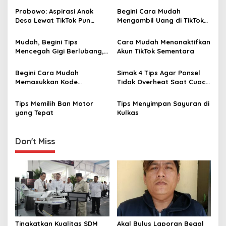
a
Prabowo: Aspirasi Anak
Begini Cara Mudah
v
Desa Lewat TikTok Pun
Mengambil Uang di TikTok
Saya Tindaklanjuti
Langsung Masuk ke
i
Rekening
Mudah, Begini Tips
Cara Mudah Menonaktifkan
g
Mencegah Gigi Berlubang,
Akun TikTok Sementara
Perbanyak Minum Air Putih‎
a
Begini Cara Mudah
Simak 4 Tips Agar Ponsel
t
Memasukkan Kode
Tidak Overheat Saat Cuaca
i
Undangan TikTok ‎
Panas
Tips Memilih Ban Motor
Tips Menyimpan Sayuran di
o
yang Tepat
Kulkas
n
Don't Miss
Tingkatkan Kualitas SDM
Akal Bulus Laporan Begal