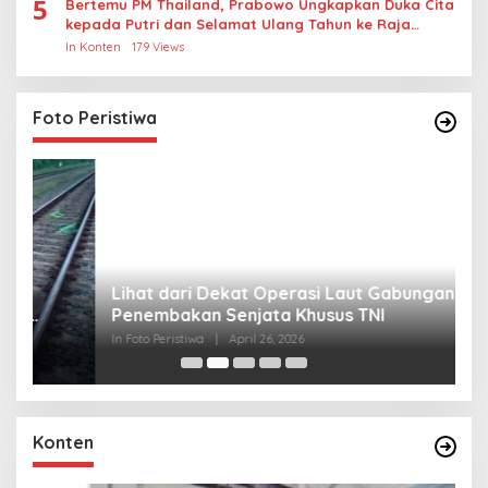
5
Bertemu PM Thailand, Prabowo Ungkapkan Duka Cita
kepada Putri dan Selamat Ulang Tahun ke Raja
Thailand
In Konten
179 Views
Foto Peristiwa
Lihat dari Dekat Operasi Laut Gabungan dan
L
Penembakan Senjata Khusus TNI
M
R
In Foto Peristiwa
|
April 26, 2026
In 
Konten