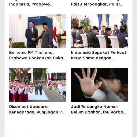
Indonesia, Prabowo
Palsu Terbongkar, Polisi
Bangun Sekolah Unggulan
Ungkap Penggelapan Uang
hingga Undang Universitas
Perusahaan untuk Crypto
Terbaik Dunia
Bertemu PM Thailand,
Indonesia Sepakat Perkuat
Prabowo Ungkapkan Duka
Kerja Sama dengan
Cita kepada Putri dan
Thailand, dari Pangan
Selamat Ulang Tahun ke
hingga Ekonomi Digital
Raja Thailand
Disambut Upacara
Jadi Tersangka Namun
Kenegaraan, Kunjungan PM
Belum Ditahan, Ibu Korban
Anutin Charnvirakul Perkuat
di Pekalongan Pertanyakan
Hubungan Indonesia-
Keseriusan Polisi Tangani
Thailand
Kasus Rudapksa Sampai
Anaknya Hamil