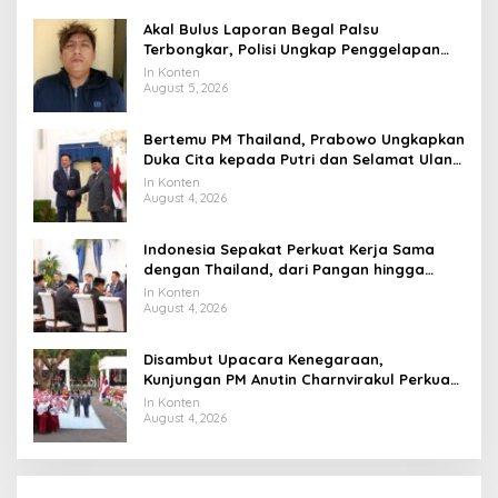
Akal Bulus Laporan Begal Palsu
Terbongkar, Polisi Ungkap Penggelapan
Uang Perusahaan untuk Crypto
In Konten
August 5, 2026
Bertemu PM Thailand, Prabowo Ungkapkan
Duka Cita kepada Putri dan Selamat Ulang
Tahun ke Raja Thailand
In Konten
August 4, 2026
Indonesia Sepakat Perkuat Kerja Sama
dengan Thailand, dari Pangan hingga
Ekonomi Digital
In Konten
August 4, 2026
Disambut Upacara Kenegaraan,
Kunjungan PM Anutin Charnvirakul Perkuat
Hubungan Indonesia-Thailand
In Konten
August 4, 2026