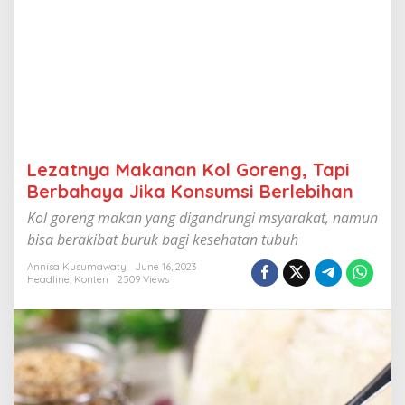
G
o
r
e
n
g
,
T
a
p
Lezatnya Makanan Kol Goreng, Tapi
i
B
Berbahaya Jika Konsumsi Berlebihan
e
Kol goreng makan yang digandrungi msyarakat, namun
r
b
bisa berakibat buruk bagi kesehatan tubuh
a
h
Annisa Kusumawaty
June 16, 2023
Headline
,
Konten
2509 Views
a
y
a
J
i
k
a
K