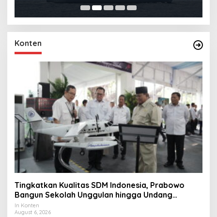
Konten
Tingkatkan Kualitas SDM Indonesia, Prabowo
Bangun Sekolah Unggulan hingga Undang
Universitas Terbaik Dunia
In Konten
August 6, 2026