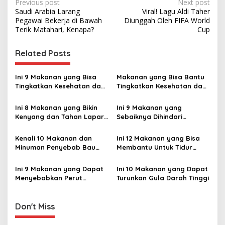
P
Previous post
Next post
Saudi Arabia Larang
Viral! Lagu Aldi Taher
o
Pegawai Bekerja di Bawah
Diunggah Oleh FIFA World
s
Terik Matahari, Kenapa?
Cup
t
Related Posts
n
a
Ini 9 Makanan yang Bisa
Makanan yang Bisa Bantu
v
Tingkatkan Kesehatan dan
Tingkatkan Kesehatan dan
Daya Ingat Otak
Fungsi Otak
i
Ini 8 Makanan yang Bikin
Ini 9 Makanan yang
g
Kenyang dan Tahan Lapar
Sebaiknya Dihindari
Lebih Lama ‎
Pengidap Kolesterol ‎
a
Kenali 10 Makanan dan
Ini 12 Makanan yang Bisa
t
Minuman Penyebab Bau
Membantu Untuk Tidur
i
Mulut
Nyenyak
Ini 9 Makanan yang Dapat
Ini 10 Makanan yang Dapat
o
Menyebabkan Perut
Turunkan Gula Darah Tinggi
n
‎Kembung ‎
Don't Miss