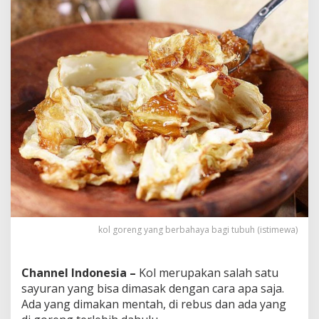
o
n
s
u
m
s
i
B
e
r
l
e
b
i
h
a
n
kol goreng yang berbahaya bagi tubuh (istimewa)
Channel Indonesia –
Kol merupakan salah satu
sayuran yang bisa dimasak dengan cara apa saja.
Ada yang dimakan mentah, di rebus dan ada yang