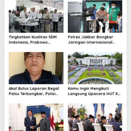
Tingkatkan Kualitas SDM
Polres Jakbar Bongkar
Indonesia, Prabowo
Jaringan Internasional
Bangun Sekolah Unggulan
Pemasok Bahan Baku
hingga Undang Universitas
Narkoba, 7 Tersangka
Terbaik Dunia
Diringkus dan Barang Bukti
1,1 Ton Rp119 Miliar
Dimusnahkan
Akal Bulus Laporan Begal
Kamu Ingin Mengikuti
Palsu Terbongkar, Polisi
Langsung Upacara HUT Ke-
Ungkap Penggelapan Uang
81 Kemerdekaan RI di
Perusahaan untuk Crypto
Istana? Ini Link
Pendaftaran Resminya di
Sini