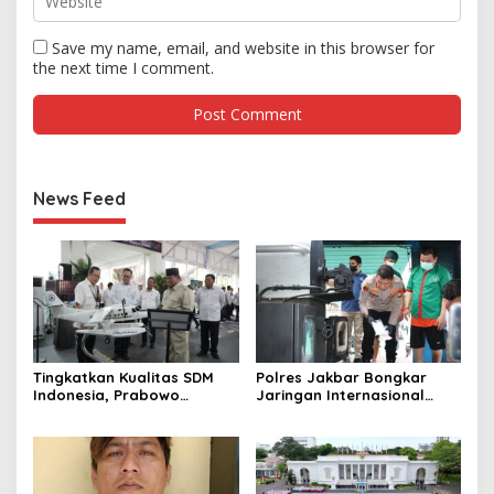
Save my name, email, and website in this browser for
the next time I comment.
News Feed
Tingkatkan Kualitas SDM
Polres Jakbar Bongkar
Indonesia, Prabowo
Jaringan Internasional
Bangun Sekolah Unggulan
Pemasok Bahan Baku
hingga Undang Universitas
Narkoba, 7 Tersangka
Terbaik Dunia
Diringkus dan Barang Bukti
1,1 Ton Rp119 Miliar
Dimusnahkan