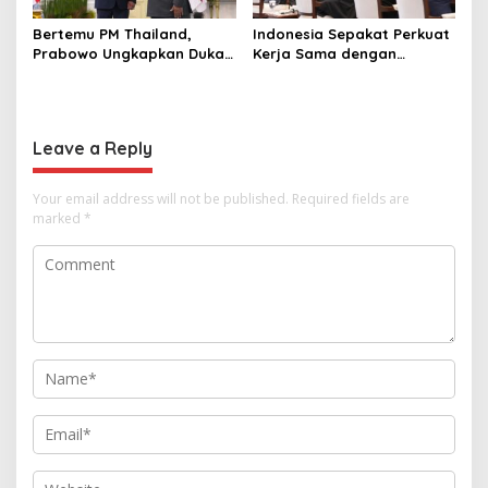
Bertemu PM Thailand,
Indonesia Sepakat Perkuat
Prabowo Ungkapkan Duka
Kerja Sama dengan
Cita kepada Putri dan
Thailand, dari Pangan
Selamat Ulang Tahun ke
hingga Ekonomi Digital
Raja Thailand
Leave a Reply
Your email address will not be published.
Required fields are
marked
*