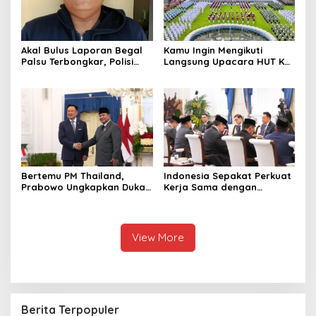
Akal Bulus Laporan Begal
Kamu Ingin Mengikuti
Palsu Terbongkar, Polisi
Langsung Upacara HUT Ke-
Ungkap Penggelapan Uang
81 Kemerdekaan RI di
Perusahaan untuk Crypto
Istana? Ini Link
Pendaftaran Resminya di
Sini
Bertemu PM Thailand,
Indonesia Sepakat Perkuat
Prabowo Ungkapkan Duka
Kerja Sama dengan
Cita kepada Putri dan
Thailand, dari Pangan
Selamat Ulang Tahun ke
hingga Ekonomi Digital
Raja Thailand
View More
Berita Terpopuler