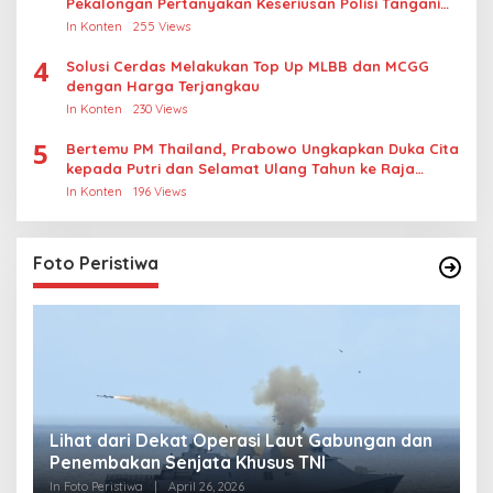
Pekalongan Pertanyakan Keseriusan Polisi Tangani
Kasus Rudapksa Sampai Anaknya Hamil
In Konten
255 Views
4
Solusi Cerdas Melakukan Top Up MLBB dan MCGG
dengan Harga Terjangkau
In Konten
230 Views
5
Bertemu PM Thailand, Prabowo Ungkapkan Duka Cita
kepada Putri dan Selamat Ulang Tahun ke Raja
Thailand
In Konten
196 Views
Foto Peristiwa
Lihat dari Dekat Operasi Laut Gabungan dan
L
Penembakan Senjata Khusus TNI
M
R
In Foto Peristiwa
|
April 26, 2026
In 