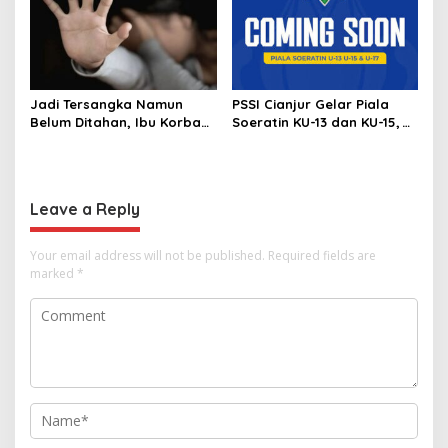
Jadi Tersangka Namun
PSSI Cianjur Gelar Piala
Belum Ditahan, Ibu Korban
Soeratin KU-13 dan KU-15,
di Pekalongan Pertanyakan
KONI Apresiasi Pembinaan
Keseriusan Polisi Tangani
Atlet Muda
Kasus Rudapksa Sampai
Anaknya Hamil
Leave a Reply
Your email address will not be published.
Required fields are
marked
*