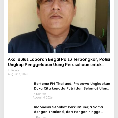
Akal Bulus Laporan Begal Palsu Terbongkar, Polisi
Ungkap Penggelapan Uang Perusahaan untuk
Crypto
In Konten
August 5, 2026
Bertemu PM Thailand, Prabowo Ungkapkan
Duka Cita kepada Putri dan Selamat Ulang
Tahun ke Raja Thailand
In Konten
August 4, 2026
Indonesia Sepakat Perkuat Kerja Sama
dengan Thailand, dari Pangan hingga
Ekonomi Digital
In Konten