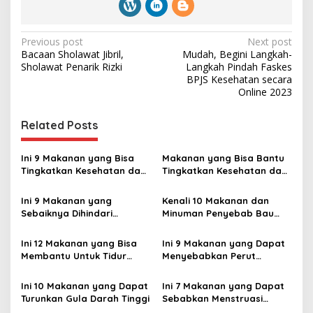
P
Previous post
Next post
Bacaan Sholawat Jibril,
Mudah, Begini Langkah-
o
Sholawat Penarik Rizki
Langkah Pindah Faskes
s
BPJS Kesehatan secara
Online 2023‎
t
n
Related Posts
a
v
Ini 9 Makanan yang Bisa
Makanan yang Bisa Bantu
Tingkatkan Kesehatan dan
Tingkatkan Kesehatan dan
i
Daya Ingat Otak
Fungsi Otak
g
Ini 9 Makanan yang
Kenali 10 Makanan dan
Sebaiknya Dihindari
Minuman Penyebab Bau
a
Pengidap Kolesterol ‎
Mulut
t
Ini 12 Makanan yang Bisa
Ini 9 Makanan yang Dapat
i
Membantu Untuk Tidur
Menyebabkan Perut
Nyenyak
‎Kembung ‎
o
Ini 10 Makanan yang Dapat
Ini 7 Makanan yang Dapat
n
Turunkan Gula Darah Tinggi
Sebabkan Menstruasi
Terlambat dan Tidak