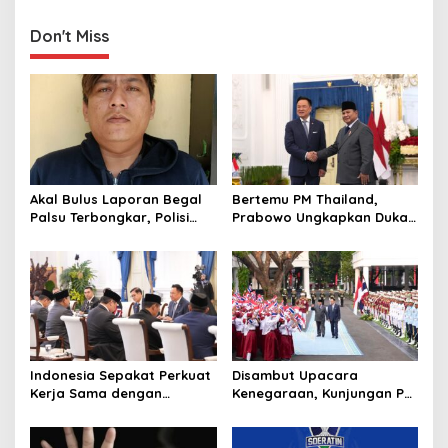
Teratur ‎
Don't Miss
Akal Bulus Laporan Begal
Bertemu PM Thailand,
Palsu Terbongkar, Polisi
Prabowo Ungkapkan Duka
Ungkap Penggelapan Uang
Cita kepada Putri dan
Perusahaan untuk Crypto
Selamat Ulang Tahun ke
Raja Thailand
Indonesia Sepakat Perkuat
Disambut Upacara
Kerja Sama dengan
Kenegaraan, Kunjungan PM
Thailand, dari Pangan
Anutin Charnvirakul Perkuat
hingga Ekonomi Digital
Hubungan Indonesia-
Thailand