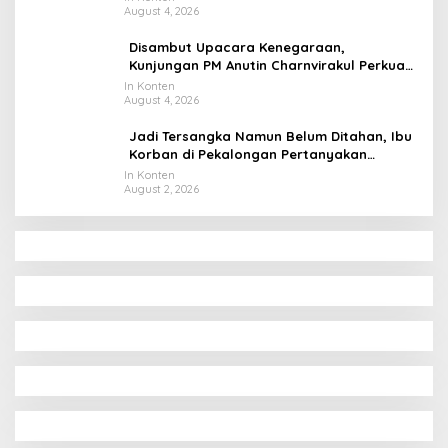
August 4, 2026
Disambut Upacara Kenegaraan,
Kunjungan PM Anutin Charnvirakul Perkuat
Hubungan Indonesia-Thailand
In Konten
August 4, 2026
Jadi Tersangka Namun Belum Ditahan, Ibu
Korban di Pekalongan Pertanyakan
Keseriusan Polisi Tangani Kasus Rudapksa
In Konten
August 2, 2026
Sampai Anaknya Hamil