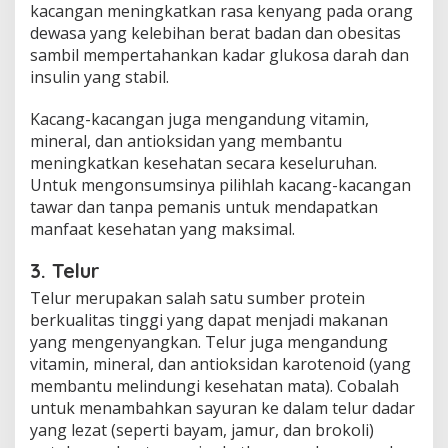
kacangan meningkatkan rasa kenyang pada orang
dewasa yang kelebihan berat badan dan obesitas
sambil mempertahankan kadar glukosa darah dan
insulin yang stabil.
Kacang-kacangan juga mengandung vitamin,
mineral, dan antioksidan yang membantu
meningkatkan kesehatan secara keseluruhan.
Untuk mengonsumsinya pilihlah kacang-kacangan
tawar dan tanpa pemanis untuk mendapatkan
manfaat kesehatan yang maksimal.
3. Telur
Telur merupakan salah satu sumber protein
berkualitas tinggi yang dapat menjadi makanan
yang mengenyangkan. Telur juga mengandung
vitamin, mineral, dan antioksidan karotenoid (yang
membantu melindungi kesehatan mata). Cobalah
untuk menambahkan sayuran ke dalam telur dadar
yang lezat (seperti bayam, jamur, dan brokoli)