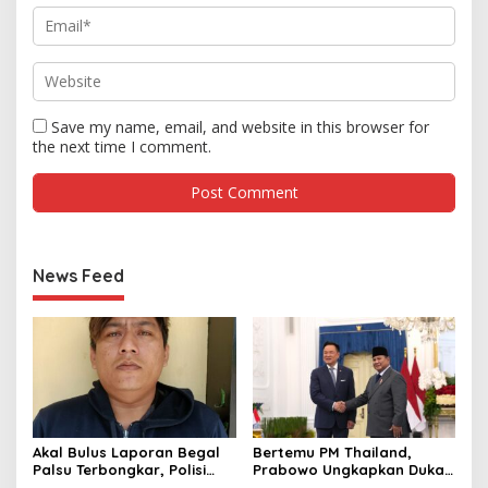
Save my name, email, and website in this browser for
the next time I comment.
News Feed
Akal Bulus Laporan Begal
Bertemu PM Thailand,
Palsu Terbongkar, Polisi
Prabowo Ungkapkan Duka
Ungkap Penggelapan Uang
Cita kepada Putri dan