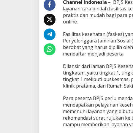
Channel Indonesia –
BPJS Kes
s
layanan cara pindah fasilitas 
e
praktis dan mudah bagi para pe
c
a
online..
r
a
Fasilitas kesehatan (faskes) 
O
Penyelenggara Jaminan Sosial
n
berobat yang harus dipilih ole
l
i
mendaftar menjadi peserta
n
e
Dilansir dari laman BPJS Kesehat
tingkatan, yaitu tingkat 1, ting
tingkat 1 meliputi puskesmas, p
klinik pratama, dan Rumah Sakit
Para peserta BPJS perlu mendat
mendapatkan pelayanan kesehata
memenuhi layanan yang dibutu
rekomendasi surat rujukan ke 
mampu memberikan layanan ya