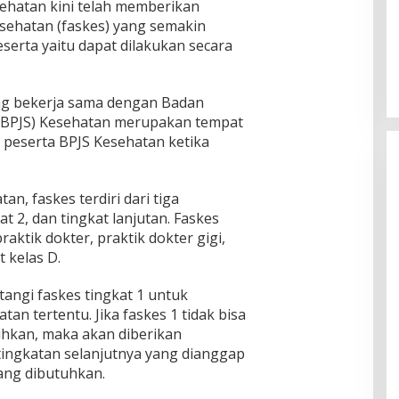
ehatan kini telah memberikan
kesehatan (faskes) yang semakin
Pria Diduga Bunuh Diri di Jalur Rel
serta yaitu dapat dilakukan secara
KA Blambangan-Pasar Senen,
Kepala Putus Hingga Kaki Korban
In Foto Peristiwa
|
April 27, 2026
Hancur
yang bekerja sama dengan Badan
 (BPJS) Kesehatan merupakan tempat
h peserta BPJS Kesehatan ketika
an, faskes terdiri dari tiga
kat 2, dan tingkat lanjutan. Faskes
raktik dokter, praktik dokter gigi,
 kelas D.
angi faskes tingkat 1 untuk
n tertentu. Jika faskes 1 tidak bisa
hkan, maka akan diberikan
tingkatan selanjutnya yang dianggap
ng dibutuhkan.