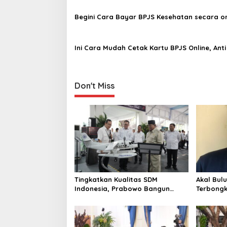
a
Begini Cara Bayar BPJS Kesehatan secara on
t
i
Ini Cara Mudah Cetak Kartu BPJS Online, Anti 
o
n
Don't Miss
Tingkatkan Kualitas SDM
Akal Bul
Indonesia, Prabowo Bangun
Terbongk
Sekolah Unggulan hingga
Penggel
Undang Universitas Terbaik Dunia
untuk Cr