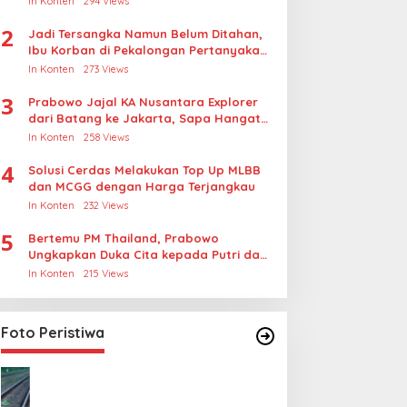
In Konten
294 Views
2
Jadi Tersangka Namun Belum Ditahan,
Ibu Korban di Pekalongan Pertanyakan
Keseriusan Polisi Tangani Kasus
In Konten
273 Views
Rudapksa Sampai Anaknya Hamil
3
Prabowo Jajal KA Nusantara Explorer
dari Batang ke Jakarta, Sapa Hangat
Warga
In Konten
258 Views
4
Solusi Cerdas Melakukan Top Up MLBB
dan MCGG dengan Harga Terjangkau
In Konten
232 Views
5
Bertemu PM Thailand, Prabowo
Ungkapkan Duka Cita kepada Putri dan
Selamat Ulang Tahun ke Raja Thailand
In Konten
215 Views
Foto Peristiwa