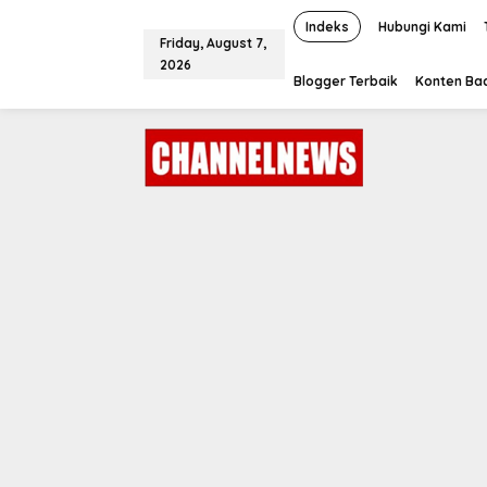
S
k
Indeks
Hubungi Kami
Friday, August 7,
i
2026
p
Blogger Terbaik
Konten Bac
t
o
c
o
n
t
e
n
t