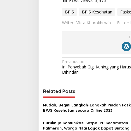
Post Views:
3,573
BPJS
BPJS Kesehatan
Fask
Writer: Mifta Khurokhmah
Editor
P
Previous post
Ini Penyebab Gigi Kuning yang Harus
o
Dihindari ‎
s
t
Related Posts
n
a
Mudah, Begini Langkah-Langkah Pindah Fask
v
BPJS Kesehatan secara Online 2023‎
i
Buruknya Komunikasi Satpol PP Kecamatan
g
Palmerah, Warga Nilai Layak Dapat Bintang