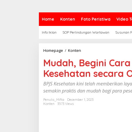
Home
Konten
Foto Peristiwa
Video T
Info Iklan
SOP Perlindungan Wartawan
Susunan R
Homepage
/
Konten
M
u
Mudah, Begini Cara
d
a
Kesehatan secara On
h
,
B
BPJS Kesehatan kini telah memberikan laya
e
semakin praktis dan mudah bagi para peser
g
i
Penulis_Mifta
December 1, 2023
n
Konten
3573 Views
i
C
a
r
a