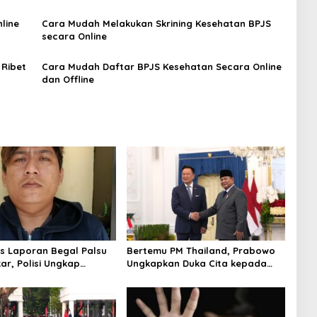
line
Cara Mudah Melakukan Skrining Kesehatan BPJS
secara Online
Ribet ‎
Cara Mudah Daftar BPJS Kesehatan Secara Online
dan Offline
us Laporan Begal Palsu
Bertemu PM Thailand, Prabowo
ar, Polisi Ungkap
Ungkapkan Duka Cita kepada
apan Uang Perusahaan
Putri dan Selamat Ulang Tahun
ypto
ke Raja Thailand