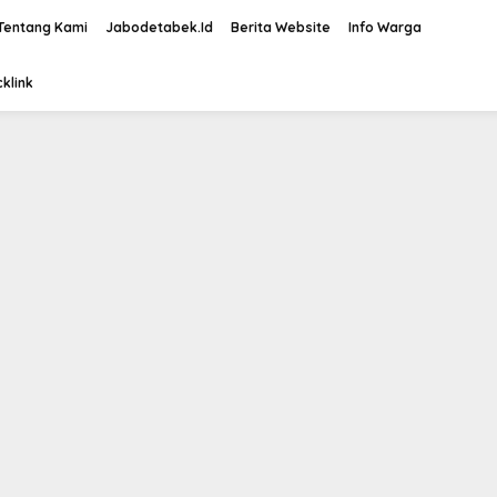
Tentang Kami
Jabodetabek.Id
Berita Website
Info Warga
klink