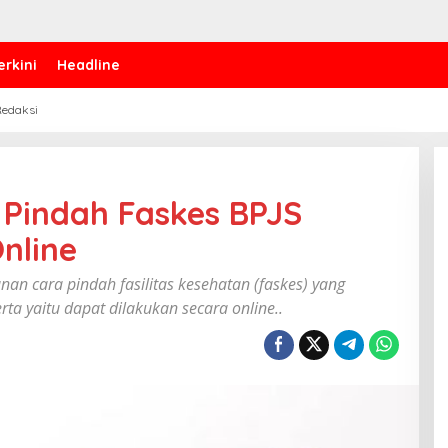
erkini
Headline
edaksi
 Pindah Faskes BPJS
line ‎
nan cara pindah fasilitas kesehatan (faskes) yang
ta yaitu dapat dilakukan secara online..