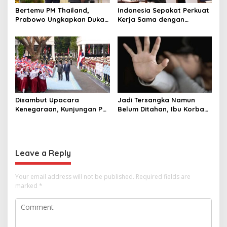
Bertemu PM Thailand,
Indonesia Sepakat Perkuat
Prabowo Ungkapkan Duka
Kerja Sama dengan
Cita kepada Putri dan
Thailand, dari Pangan
Selamat Ulang Tahun ke
hingga Ekonomi Digital
Raja Thailand
Disambut Upacara
Jadi Tersangka Namun
Kenegaraan, Kunjungan PM
Belum Ditahan, Ibu Korban
Anutin Charnvirakul Perkuat
di Pekalongan Pertanyakan
Hubungan Indonesia-
Keseriusan Polisi Tangani
Thailand
Kasus Rudapksa Sampai
Anaknya Hamil
Leave a Reply
Your email address will not be published.
Required fields are
marked
*