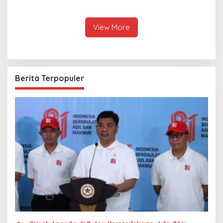
Hubungan Indonesia-
Keseriusan Polisi Tangani
Thailand
Kasus Rudapksa Sampai
Anaknya Hamil
View More
Berita Terpopuler