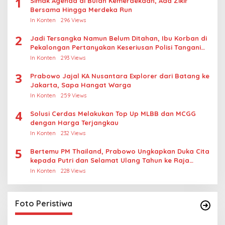
1
Simak Agenda di Bulan Kemerdekaan, Ada Zikir
Bersama Hingga Merdeka Run
In Konten
296 Views
2
Jadi Tersangka Namun Belum Ditahan, Ibu Korban di
Pekalongan Pertanyakan Keseriusan Polisi Tangani
Kasus Rudapksa Sampai Anaknya Hamil
In Konten
293 Views
3
Prabowo Jajal KA Nusantara Explorer dari Batang ke
Jakarta, Sapa Hangat Warga
In Konten
259 Views
4
Solusi Cerdas Melakukan Top Up MLBB dan MCGG
dengan Harga Terjangkau
In Konten
232 Views
5
Bertemu PM Thailand, Prabowo Ungkapkan Duka Cita
kepada Putri dan Selamat Ulang Tahun ke Raja
Thailand
In Konten
228 Views
Lihat dari Dekat Operasi Laut Gabungan dan
Penembakan Senjata Khusus TNI
In Foto Peristiwa
|
April 26, 2026
Foto Peristiwa