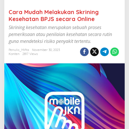
S
k
Cara Mudah Melakukan Skrining
r
Kesehatan BPJS secara Online
i
n
Skrining kesehatan merupakan sebuah proses
i
n
pemeriksaan atau penilaian kesehatan secara rutin
g
guna mendeteksi risiko penyakit tertentu.
K
e
Penulis_Mifta
November 30, 2023
s
Konten
2817 Views
e
h
a
t
a
n
B
P
J
S
s
e
c
a