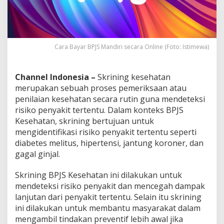
r
a
O
n
l
Cara Bayar BPJS Mandiri secara Online (Foto: Istimewa)
i
n
e
Channel Indonesia –
Skrining kesehatan
merupakan sebuah proses pemeriksaan atau
penilaian kesehatan secara rutin guna mendeteksi
risiko penyakit tertentu. Dalam konteks BPJS
Kesehatan, skrining bertujuan untuk
mengidentifikasi risiko penyakit tertentu seperti
diabetes melitus, hipertensi, jantung koroner, dan
gagal ginjal.
Skrining BPJS Kesehatan ini dilakukan untuk
mendeteksi risiko penyakit dan mencegah dampak
lanjutan dari penyakit tertentu. Selain itu skrining
ini dilakukan untuk membantu masyarakat dalam
mengambil tindakan preventif lebih awal jika