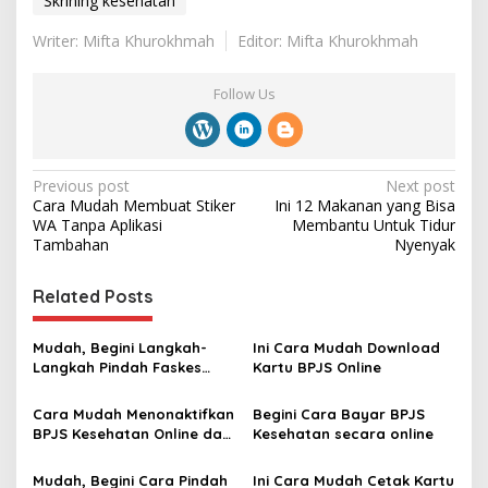
Skrining kesehatan
Writer: Mifta Khurokhmah
Editor: Mifta Khurokhmah
Follow Us
P
Previous post
Next post
Cara Mudah Membuat Stiker
Ini 12 Makanan yang Bisa
o
WA Tanpa Aplikasi
Membantu Untuk Tidur
s
Tambahan ‎
Nyenyak
t
Related Posts
n
a
Mudah, Begini Langkah-
Ini Cara Mudah Download
v
Langkah Pindah Faskes
Kartu BPJS Online ‎
BPJS Kesehatan secara
i
Online 2023‎
Cara Mudah Menonaktifkan
Begini Cara Bayar BPJS
g
BPJS Kesehatan Online dan
Kesehatan secara online
Offline
a
Mudah, Begini Cara Pindah
Ini Cara Mudah Cetak Kartu