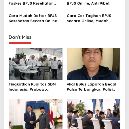
t
Faskes BPJS Kesehatan
BPJS Online, Anti Ribet ‎
i
secara Online ‎
Cara Mudah Daftar BPJS
Cara Cek Tagihan BPJS
o
Kesehatan Secara Online
secara Online, Mudah,
n
dan Offline
Cepat dan Anti Ribet
Don't Miss
Tingkatkan Kualitas SDM
Akal Bulus Laporan Begal
Indonesia, Prabowo
Palsu Terbongkar, Polisi
Bangun Sekolah Unggulan
Ungkap Penggelapan Uang
hingga Undang Universitas
Perusahaan untuk Crypto
Terbaik Dunia