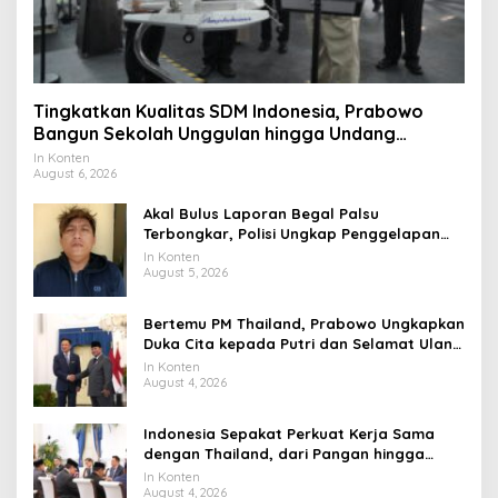
Tingkatkan Kualitas SDM Indonesia, Prabowo
Bangun Sekolah Unggulan hingga Undang
Universitas Terbaik Dunia
In Konten
August 6, 2026
Akal Bulus Laporan Begal Palsu
Terbongkar, Polisi Ungkap Penggelapan
Uang Perusahaan untuk Crypto
In Konten
August 5, 2026
Bertemu PM Thailand, Prabowo Ungkapkan
Duka Cita kepada Putri dan Selamat Ulang
Tahun ke Raja Thailand
In Konten
August 4, 2026
Indonesia Sepakat Perkuat Kerja Sama
dengan Thailand, dari Pangan hingga
Ekonomi Digital
In Konten
August 4, 2026