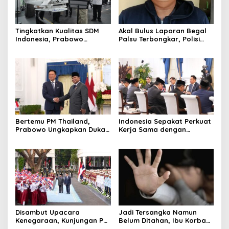
Tingkatkan Kualitas SDM
Akal Bulus Laporan Begal
Indonesia, Prabowo
Palsu Terbongkar, Polisi
Bangun Sekolah Unggulan
Ungkap Penggelapan Uang
hingga Undang Universitas
Perusahaan untuk Crypto
Terbaik Dunia
Bertemu PM Thailand,
Indonesia Sepakat Perkuat
Prabowo Ungkapkan Duka
Kerja Sama dengan
Cita kepada Putri dan
Thailand, dari Pangan
Selamat Ulang Tahun ke
hingga Ekonomi Digital
Raja Thailand
Disambut Upacara
Jadi Tersangka Namun
Kenegaraan, Kunjungan PM
Belum Ditahan, Ibu Korban
Anutin Charnvirakul Perkuat
di Pekalongan Pertanyakan