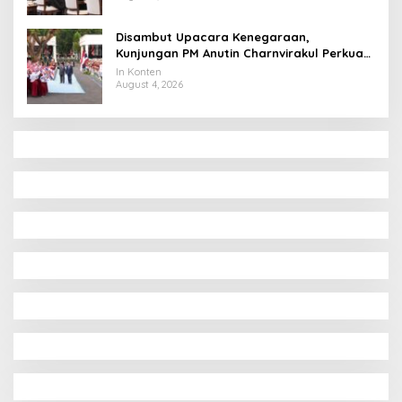
Disambut Upacara Kenegaraan,
Kunjungan PM Anutin Charnvirakul Perkuat
Hubungan Indonesia-Thailand
In Konten
August 4, 2026