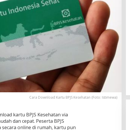
Pria Diduga Bunuh Diri di Jalur Rel
Cara Download Kartu BPJS Kesehatan (Foto: Istimewa)
KA Blambangan-Pasar Senen,
Kepala Putus Hingga Kaki Korban
In Foto Peristiwa
|
April 27, 2026
Hancur
nload kartu BPJS Kesehatan via
mudah dan cepat. Peserta BPJS
secara online di rumah, kartu pun