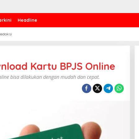
erkini
Headline
edaksi
load Kartu BPJS Online ‎
nline bisa dilakukan dengan mudah dan cepat.