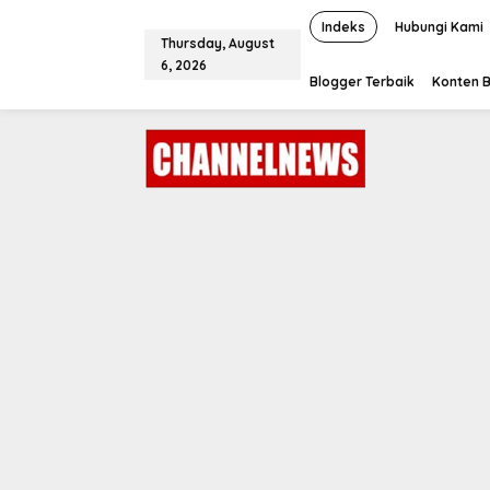
S
k
Indeks
Hubungi Kami
Thursday, August
i
6, 2026
p
Blogger Terbaik
Konten B
t
o
c
o
n
t
e
n
t