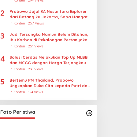
In Konten
294 Views
2
Prabowo Jajal KA Nusantara Explorer
dari Batang ke Jakarta, Sapa Hangat
Warga
In Konten
257 Views
3
Jadi Tersangka Namun Belum Ditahan,
Ibu Korban di Pekalongan Pertanyakan
Keseriusan Polisi Tangani Kasus
In Konten
251 Views
Rudapksa Sampai Anaknya Hamil
4
Solusi Cerdas Melakukan Top Up MLBB
dan MCGG dengan Harga Terjangkau
In Konten
230 Views
5
Bertemu PM Thailand, Prabowo
Ungkapkan Duka Cita kepada Putri dan
Selamat Ulang Tahun ke Raja Thailand
In Konten
194 Views
Lihat dari Dekat Operasi Laut
Gabungan dan Penembakan
Senjata Khusus TNI
In Foto Peristiwa
|
April 26, 2026
Foto Peristiwa