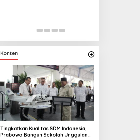
Lihat dari Dekat
Miraj Nabi Muh
Santunan Anak Y
In Foto Peristiwa
|
Janu
Rt001/Rw012 Pa
Konten
Tingkatkan Kualitas SDM Indonesia,
Prabowo Bangun Sekolah Unggulan