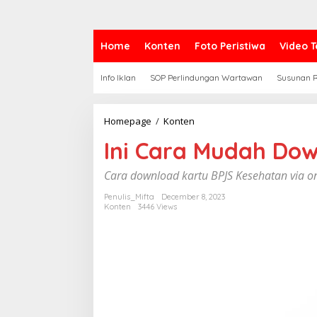
Home
Konten
Foto Peristiwa
Video T
Info Iklan
SOP Perlindungan Wartawan
Susunan R
Homepage
/
Konten
I
n
Ini Cara Mudah Down
i
C
a
Cara download kartu BPJS Kesehatan via o
r
a
Penulis_Mifta
December 8, 2023
Konten
3446 Views
M
u
d
a
h
D
o
w
n