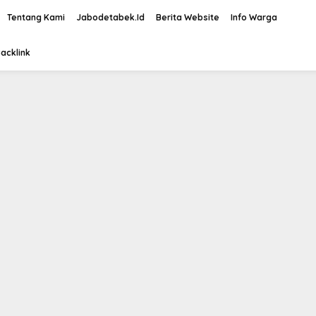
Tentang Kami
Jabodetabek.Id
Berita Website
Info Warga
acklink