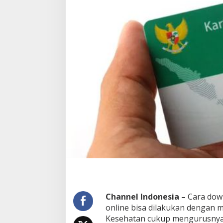
l
o
a
d
K
a
r
t
u
B
P
J
S
O
n
l
i
n
e
Channel Indonesia –
Cara dow
online bisa dilakukan dengan 
Kesehatan cukup mengurusnya 