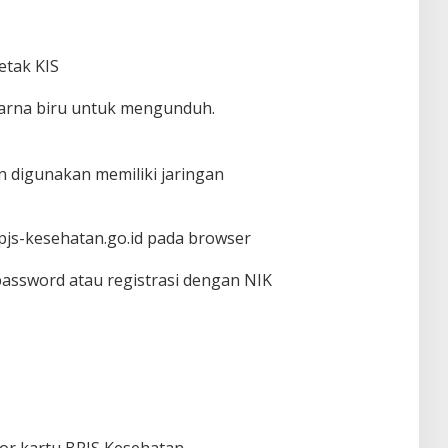
etak KIS
rwarna biru untuk mengunduh.
n digunakan memiliki jaringan
js-kesehatan.go.id pada browser
password atau registrasi dengan NIK
or kartu BPJS Kesehatan