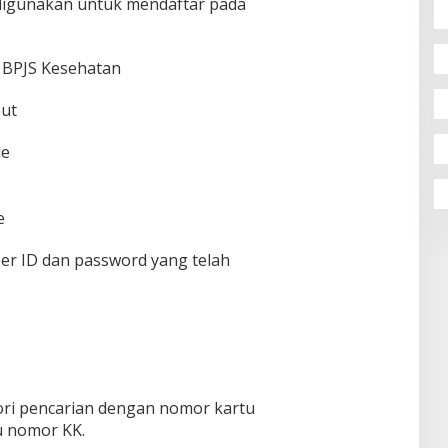
digunakan untuk mendaftar pada
tu BPJS Kesehatan
but
le
e
r ID dan password yang telah
ori pencarian dengan nomor kartu
u nomor KK.