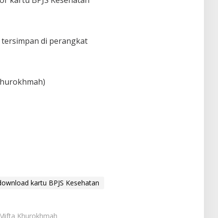
is tersimpan di perangkat
 Khurokhmah)
download kartu BPJS Kesehatan
: Mifta Khurokhmah