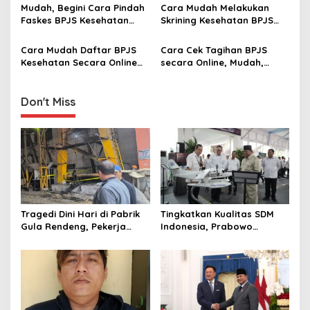
t
Mudah, Begini Cara Pindah
Cara Mudah Melakukan
i
Faskes BPJS Kesehatan
Skrining Kesehatan BPJS
secara Online ‎
secara Online
o
Cara Mudah Daftar BPJS
Cara Cek Tagihan BPJS
n
Kesehatan Secara Online
secara Online, Mudah,
dan Offline
Cepat dan Anti Ribet
Don't Miss
Tragedi Dini Hari di Pabrik
Tingkatkan Kualitas SDM
Gula Rendeng, Pekerja
Indonesia, Prabowo
Tewas Tertimpa Alat
Bangun Sekolah Unggulan
Pengangkat Tebu
hingga Undang Universitas
Terbaik Dunia