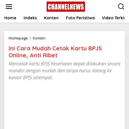
S
k
i
p
Home
Indeks
Konten
Foto Peristiwa
Video Terkini
t
o
c
Homepage
/
Konten
I
o
n
n
Ini Cara Mudah Cetak Kartu BPJS
i
t
C
e
Online, Anti Ribet ‎
a
n
Mencetak kartu BPJS Kesehatan dapat dilakukan secara
r
t
a
mandiri dengan mudah dan tanpa harus datang ke
M
kantor BPJS setempat.
u
d
a
h
C
e
t
a
k
K