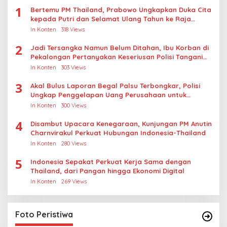
1
Bertemu PM Thailand, Prabowo Ungkapkan Duka Cita
kepada Putri dan Selamat Ulang Tahun ke Raja
Thailand
In Konten
318 Views
2
Jadi Tersangka Namun Belum Ditahan, Ibu Korban di
Pekalongan Pertanyakan Keseriusan Polisi Tangani
Kasus Rudapksa Sampai Anaknya Hamil
In Konten
303 Views
3
Akal Bulus Laporan Begal Palsu Terbongkar, Polisi
Ungkap Penggelapan Uang Perusahaan untuk
Crypto
In Konten
300 Views
4
Disambut Upacara Kenegaraan, Kunjungan PM Anutin
Charnvirakul Perkuat Hubungan Indonesia-Thailand
In Konten
280 Views
5
Indonesia Sepakat Perkuat Kerja Sama dengan
Thailand, dari Pangan hingga Ekonomi Digital
In Konten
269 Views
Foto Peristiwa