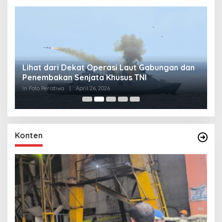
Lihat dari Dekat Operasi Laut Gabungan dan
L
Penembakan Senjata Khusus TNI
M
R
In Foto Peristiwa
|
April 26, 2026
In 
Konten