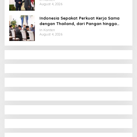
August 4, 2026
Indonesia Sepakat Perkuat Kerja Sama
dengan Thailand, dari Pangan hingga
Ekonomi Digital
In Konten
August 4, 2026