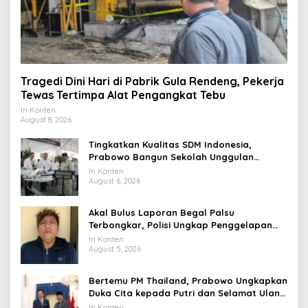
Tragedi Dini Hari di Pabrik Gula Rendeng, Pekerja
Tewas Tertimpa Alat Pengangkat Tebu
In Konten
August 8, 2026
Tingkatkan Kualitas SDM Indonesia,
Prabowo Bangun Sekolah Unggulan
hingga Undang Universitas Terbaik Dunia
In Konten
August 6, 2026
Akal Bulus Laporan Begal Palsu
Terbongkar, Polisi Ungkap Penggelapan
Uang Perusahaan untuk Crypto
In Konten
August 5, 2026
Bertemu PM Thailand, Prabowo Ungkapkan
Duka Cita kepada Putri dan Selamat Ulang
Tahun ke Raja Thailand
In Konten