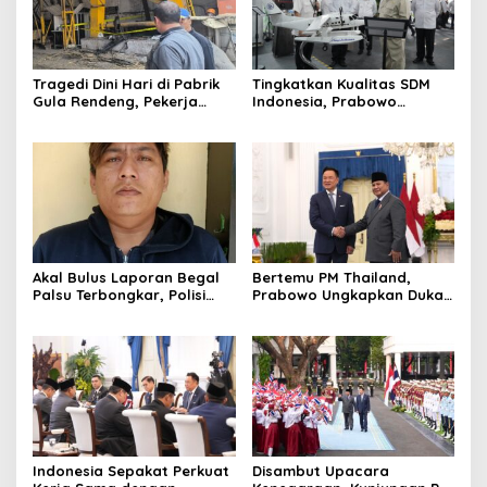
Tragedi Dini Hari di Pabrik
Tingkatkan Kualitas SDM
Gula Rendeng, Pekerja
Indonesia, Prabowo
Tewas Tertimpa Alat
Bangun Sekolah Unggulan
Pengangkat Tebu
hingga Undang Universitas
Terbaik Dunia
Akal Bulus Laporan Begal
Bertemu PM Thailand,
Palsu Terbongkar, Polisi
Prabowo Ungkapkan Duka
Ungkap Penggelapan Uang
Cita kepada Putri dan
Perusahaan untuk Crypto
Selamat Ulang Tahun ke
Raja Thailand
Indonesia Sepakat Perkuat
Disambut Upacara