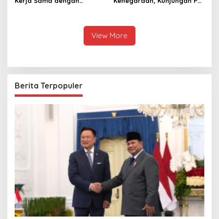
Kerja Sama dengan
Kenegaraan, Kunjungan PM
Thailand, dari Pangan
Anutin Charnvirakul Perkuat
hingga Ekonomi Digital
Hubungan Indonesia-
Thailand
View More
Berita Terpopuler