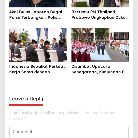
Akal Bulus Laporan Begal
Bertemu PM Thailand,
Palsu Terbongkar, Polisi
Prabowo Ungkapkan Duka
Ungkap Penggelapan Uang
Cita kepada Putri dan
Perusahaan untuk Crypto
Selamat Ulang Tahun ke
Raja Thailand
Indonesia Sepakat Perkuat
Disambut Upacara
Kerja Sama dengan
Kenegaraan, Kunjungan PM
Thailand, dari Pangan
Anutin Charnvirakul Perkuat
hingga Ekonomi Digital
Hubungan Indonesia-
Thailand
Leave a Reply
Your email address will not be published.
Required fields are
marked
*