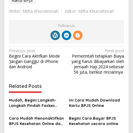
Kartu BPJS
Writer: Mifta Khurokhmah
Editor: Mifta Khurokhmah
Follow Us
P
Previous post
Next post
Begini Cara Aktifkan Mode
Pemerintah tetapkan Biaya
o
‘Jangan Ganggu’ di iPhone
yang harus dibayarkan oleh
s
dan Android
jemaah Haji 2024 sebesar
56 juta, berikut ‎rinciannya ‎
t
n
Related Posts
a
v
Mudah, Begini Langkah-
Ini Cara Mudah Download
Langkah Pindah Faskes
Kartu BPJS Online ‎
i
BPJS Kesehatan secara
g
Online 2023‎
Cara Mudah Menonaktifkan
Begini Cara Bayar BPJS
BPJS Kesehatan Online dan
Kesehatan secara online
a
Offline