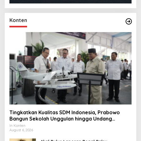
Konten
Tingkatkan Kualitas SDM Indonesia, Prabowo
Bangun Sekolah Unggulan hingga Undang
Universitas Terbaik Dunia
In Konten
August 6, 2026