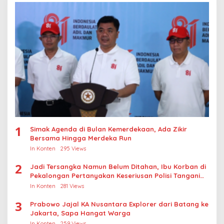
1
Simak Agenda di Bulan Kemerdekaan, Ada Zikir
Bersama Hingga Merdeka Run
In Konten
295 Views
2
Jadi Tersangka Namun Belum Ditahan, Ibu Korban di
Pekalongan Pertanyakan Keseriusan Polisi Tangani
Kasus Rudapksa Sampai Anaknya Hamil
In Konten
281 Views
3
Prabowo Jajal KA Nusantara Explorer dari Batang ke
Jakarta, Sapa Hangat Warga
In Konten
259 Views