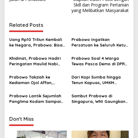
t
Skill dan Program Pertanian
yang Melibatkan Masyarakat
n
a
Related Posts
v
i
Uang Rp10 Triliun Kembali
Prabowo Ingatkan
g
ke Negara, Prabowo: Bisa
Persatuan ke Seluruh Ketua
Renovasi 5.000 Puskesmas
DPRD: Partai Politik Boleh
a
Beda, Tapi Semua Harus
Khidmat, Prabowo Hadiri
Prabowo Soal 4 Warga
Cinta Tanah Air
t
Peringatan Maulid Nabi
Tewas Pasca Demo di DPRD
Muhammad SAW di Istiqlal
Makassar: Tindakan
i
Perusuh!
Prabowo Takziah ke
Dari Kopi Sumba hingga
o
Kediaman Ojol Affan,
Tenun Kapuas, UMKM
n
Tegaskan Komitmen
Daerah Bangga Didukung
Tegakkan Keadilan
Prabowo
Prabowo Lantik Sejumlah
Sambut Prabowo di
Panglima Kodam Sampai
Singapura, WNI Gaungkan
Komandan Brigade:
Semangat Kemerdekaan RI
Pemimpin Harus Beri
ke-80
Contoh!
Don't Miss