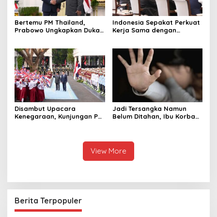
Bertemu PM Thailand,
Indonesia Sepakat Perkuat
Prabowo Ungkapkan Duka
Kerja Sama dengan
Cita kepada Putri dan
Thailand, dari Pangan
Selamat Ulang Tahun ke
hingga Ekonomi Digital
Raja Thailand
Disambut Upacara
Jadi Tersangka Namun
Kenegaraan, Kunjungan PM
Belum Ditahan, Ibu Korban
Anutin Charnvirakul Perkuat
di Pekalongan Pertanyakan
Hubungan Indonesia-
Keseriusan Polisi Tangani
Thailand
Kasus Rudapksa Sampai
Anaknya Hamil
View More
Berita Terpopuler