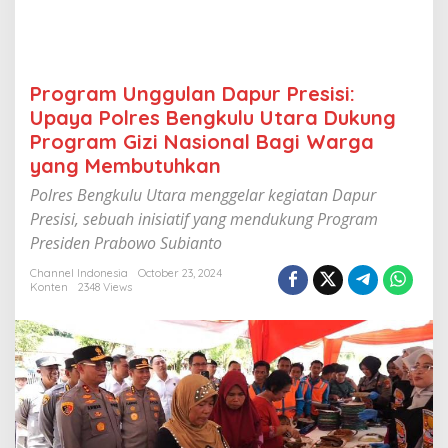
u
r
P
r
e
Program Unggulan Dapur Presisi:
s
Upaya Polres Bengkulu Utara Dukung
i
s
Program Gizi Nasional Bagi Warga
i
yang Membutuhkan
:
U
Polres Bengkulu Utara menggelar kegiatan Dapur
p
Presisi, sebuah inisiatif yang mendukung Program
a
Presiden Prabowo Subianto
y
a
Channel Indonesia
October 23, 2024
P
Konten
2348 Views
o
l
r
e
s
B
e
n
g