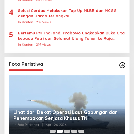
4
Solusi Cerdas Melakukan Top Up MLBB dan MCGG
dengan Harga Terjangkau
In Konten
232 Views
5
Bertemu PM Thailand, Prabowo Ungkapkan Duka Cita
kepada Putri dan Selamat Ulang Tahun ke Raja
Thailand
In Konten
219 Views
Foto Peristiwa
Lihat dari Dekat Operasi Laut Gabungan dan
L
Penembakan Senjata Khusus TNI
M
R
In Foto Peristiwa
|
April 26, 2026
In 