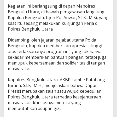
i
Kegiatan ini berlangsung di depan Mapolres
N
Bengkulu Utara, di bawah pengawasan langsung
a
Kapolda Bengkulu, Irjen Pol Anwar, S.I.K., M.Si, yang
s
i
saat itu sedang melakukan kunjungan kerja di
o
Polres Bengkulu Utara.
n
a
Didampingi oleh jajaran pejabat utama Polda
l
Bengkulu, Kapolda memberikan apresiasi tinggi
B
a
atas terlaksananya program ini, yang tak hanya
g
sekadar memberikan bantuan pangan, tetapi juga
i
memupuk kebersamaan dan solidaritas di tengah
W
masyarakat.
a
r
g
Kapolres Bengkulu Utara, AKBP Lambe Patabang
a
Birana, S.I.K., M.H., menjelaskan bahwa Dapur
y
Presisi merupakan salah satu wujud kepedulian
a
Polres Bengkulu Utara terhadap kesejahteraan
n
g
masyarakat, khususnya mereka yang
M
membutuhkan asupan gizi.
e
m