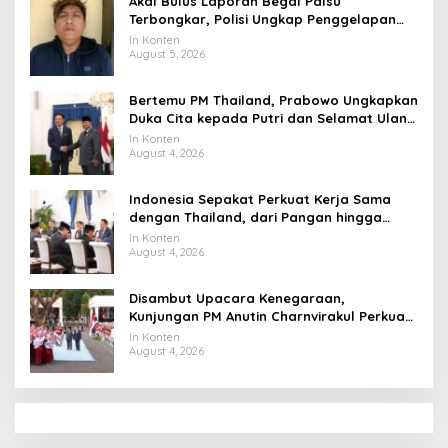
Akal Bulus Laporan Begal Palsu
Terbongkar, Polisi Ungkap Penggelapan
Uang Perusahaan untuk Crypto
In Konten
August 5, 2026
Bertemu PM Thailand, Prabowo Ungkapkan
Duka Cita kepada Putri dan Selamat Ulang
Tahun ke Raja Thailand
In Konten
August 4, 2026
Indonesia Sepakat Perkuat Kerja Sama
dengan Thailand, dari Pangan hingga
Ekonomi Digital
In Konten
August 4, 2026
Disambut Upacara Kenegaraan,
Kunjungan PM Anutin Charnvirakul Perkuat
Hubungan Indonesia-Thailand
In Konten
August 4, 2026