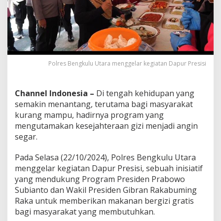
k
u
l
u
U
t
a
Polres Bengkulu Utara menggelar kegiatan Dapur Presisi
r
a
D
Channel Indonesia –
Di tengah kehidupan yang
u
k
semakin menantang, terutama bagi masyarakat
u
kurang mampu, hadirnya program yang
n
mengutamakan kesejahteraan gizi menjadi angin
g
segar.
P
r
o
Pada Selasa (22/10/2024), Polres Bengkulu Utara
g
menggelar kegiatan Dapur Presisi, sebuah inisiatif
r
yang mendukung Program Presiden Prabowo
a
Subianto dan Wakil Presiden Gibran Rakabuming
m
Raka untuk memberikan makanan bergizi gratis
G
i
bagi masyarakat yang membutuhkan.
z