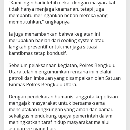
“Kami ingin hadir lebih dekat dengan masyarakat,
b
tidak hanya menjaga keamanan, tetapi juga
u
t
membantu meringankan beban mereka yang
u
membutuhkan,” ungkapnya.
h
k
Ia juga menambahkan bahwa kegiatan ini
a
merupakan bagian dari cooling system atau
n
langkah preventif untuk menjaga situasi
kamtibmas tetap kondusif.
Sebelum pelaksanaan kegiatan, Polres Bengkulu
Utara telah mengumumkan rencana ini melalui
patroli dan imbauan yang disampaikan oleh Satuan
Binmas Polres Bengkulu Utara.
Dengan pendekatan humanis, anggota kepolisian
mengajak masyarakat untuk bersama-sama
menciptakan lingkungan yang aman dan damai,
sekaligus mendukung upaya pemerintah dalam
meningkatkan taraf hidup masyarakat melalui
asupan gizi yang baik.