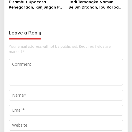
Disambut Upacara
Jadi Tersangka Namun
Kenegaraan, Kunjungan PM
Belum Ditahan, Ibu Korban
Anutin Charnvirakul Perkuat
di Pekalongan Pertanyakan
Hubungan Indonesia-
Keseriusan Polisi Tangani
Thailand
Kasus Rudapksa Sampai
Anaknya Hamil
Leave a Reply
Your email address will not be published.
Required fields are
marked
*