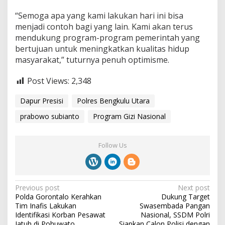
“Semoga apa yang kami lakukan hari ini bisa
menjadi contoh bagi yang lain. Kami akan terus
mendukung program-program pemerintah yang
bertujuan untuk meningkatkan kualitas hidup
masyarakat,” tuturnya penuh optimisme.
Post Views:
2,348
Dapur Presisi
Polres Bengkulu Utara
prabowo subianto
Program Gizi Nasional
Follow Us
P
Previous post
Next post
Polda Gorontalo Kerahkan
Dukung Target
o
Tim Inafis Lakukan
Swasembada Pangan
s
Identifikasi Korban Pesawat
Nasional, SSDM Polri
Jatuh di Pohuwato
Siapkan Calon Polisi dengan