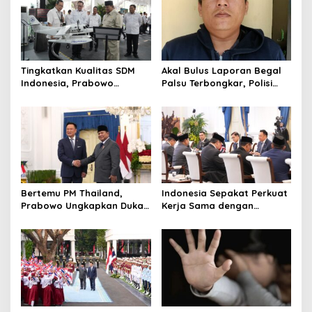
Tingkatkan Kualitas SDM
Akal Bulus Laporan Begal
Indonesia, Prabowo
Palsu Terbongkar, Polisi
Bangun Sekolah Unggulan
Ungkap Penggelapan Uang
hingga Undang Universitas
Perusahaan untuk Crypto
Terbaik Dunia
Bertemu PM Thailand,
Indonesia Sepakat Perkuat
Prabowo Ungkapkan Duka
Kerja Sama dengan
Cita kepada Putri dan
Thailand, dari Pangan
Selamat Ulang Tahun ke
hingga Ekonomi Digital
Raja Thailand