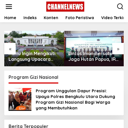
S
k
i
p
Home
Indeks
Konten
Foto Peristiwa
Video Terkini
t
o
c
o
n
«
»
t
Kamu Ingin Mengikuti
Lintas Iman Bersatu
e
n
Langsung Upacara
Jaga Hutan Papua, IRI
t
HUT Ke-81
Indonesia Resmikan
Kemerdekaan RI di
Chapter Papua Barat
Istana? Ini Link
Daya
Program Gizi Nasional
Pendaftaran Resminya
di Sini
Program Unggulan Dapur Presisi:
Upaya Polres Bengkulu Utara Dukung
Program Gizi Nasional Bagi Warga
yang Membutuhkan
Berita Terpopuler