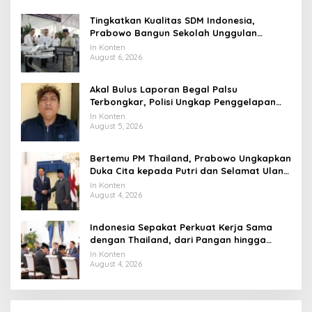
Tingkatkan Kualitas SDM Indonesia,
Prabowo Bangun Sekolah Unggulan
hingga Undang Universitas Terbaik Dunia
In Konten
August 6, 2026
Akal Bulus Laporan Begal Palsu
Terbongkar, Polisi Ungkap Penggelapan
Uang Perusahaan untuk Crypto
In Konten
August 5, 2026
Bertemu PM Thailand, Prabowo Ungkapkan
Duka Cita kepada Putri dan Selamat Ulang
Tahun ke Raja Thailand
In Konten
August 4, 2026
Indonesia Sepakat Perkuat Kerja Sama
dengan Thailand, dari Pangan hingga
Ekonomi Digital
In Konten
August 4, 2026