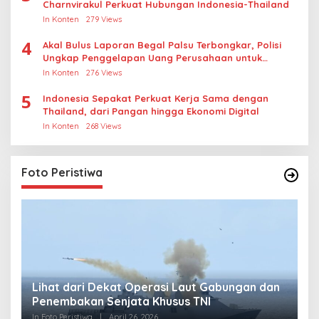
Charnvirakul Perkuat Hubungan Indonesia-Thailand
In Konten
279 Views
4
Akal Bulus Laporan Begal Palsu Terbongkar, Polisi
Ungkap Penggelapan Uang Perusahaan untuk
Crypto
In Konten
276 Views
5
Indonesia Sepakat Perkuat Kerja Sama dengan
Thailand, dari Pangan hingga Ekonomi Digital
In Konten
268 Views
Foto Peristiwa
Lihat dari Dekat Operasi Laut Gabungan dan
L
Penembakan Senjata Khusus TNI
M
R
In Foto Peristiwa
|
April 26, 2026
In 