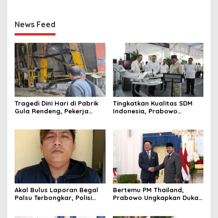
News Feed
Tragedi Dini Hari di Pabrik
Tingkatkan Kualitas SDM
Gula Rendeng, Pekerja
Indonesia, Prabowo
Tewas Tertimpa Alat
Bangun Sekolah Unggulan
Pengangkat Tebu
hingga Undang Universitas
Terbaik Dunia
Akal Bulus Laporan Begal
Bertemu PM Thailand,
Palsu Terbongkar, Polisi
Prabowo Ungkapkan Duka
Ungkap Penggelapan Uang
Cita kepada Putri dan
Perusahaan untuk Crypto
Selamat Ulang Tahun ke