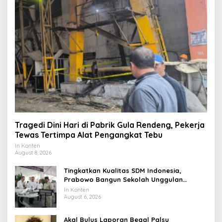
Tragedi Dini Hari di Pabrik Gula Rendeng, Pekerja
Tewas Tertimpa Alat Pengangkat Tebu
In Konten
August 8, 2026
Tingkatkan Kualitas SDM Indonesia,
Prabowo Bangun Sekolah Unggulan
hingga Undang Universitas Terbaik Dunia
In Konten
August 6, 2026
Akal Bulus Laporan Begal Palsu