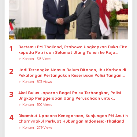
1
Bertemu PM Thailand, Prabowo Ungkapkan Duka Cita
kepada Putri dan Selamat Ulang Tahun ke Raja
Thailand
In Konten
318 Views
2
Jadi Tersangka Namun Belum Ditahan, Ibu Korban di
Pekalongan Pertanyakan Keseriusan Polisi Tangani
Kasus Rudapksa Sampai Anaknya Hamil
In Konten
303 Views
3
Akal Bulus Laporan Begal Palsu Terbongkar, Polisi
Ungkap Penggelapan Uang Perusahaan untuk
Crypto
In Konten
300 Views
4
Disambut Upacara Kenegaraan, Kunjungan PM Anutin
Charnvirakul Perkuat Hubungan Indonesia-Thailand
In Konten
279 Views