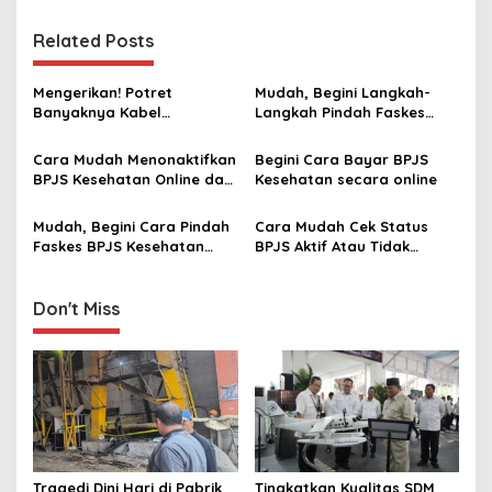
t
Related Posts
n
a
Mengerikan! Potret
Mudah, Begini Langkah-
v
Banyaknya Kabel
Langkah Pindah Faskes
Semrawut dan Menjuntai di
BPJS Kesehatan secara
i
Kawasan Palmerah Jakbar,
Online 2023‎
Cara Mudah Menonaktifkan
Begini Cara Bayar BPJS
g
Waspada Kematian
BPJS Kesehatan Online dan
Kesehatan secara online
Mengintai
Offline
a
Mudah, Begini Cara Pindah
Cara Mudah Cek Status
t
Faskes BPJS Kesehatan
BPJS Aktif Atau Tidak
i
secara Online ‎
secara Online
o
Don't Miss
n
Tragedi Dini Hari di Pabrik
Tingkatkan Kualitas SDM