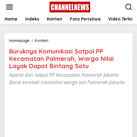
S
k
i
p
Home
Indeks
Konten
Foto Peristiwa
Video Terkini
t
o
c
Homepage
/
Konten
B
o
u
n
Buruknya Komunikasi Satpol PP
r
t
u
e
Kecamatan Palmerah, Warga Nilai
k
n
Layak Dapat Bintang Satu
n
t
y
Aparat dari Satpol PP Kecamatan Palmerah Jakarta
a
Barat kembali menzolimi warga asli Palmerah Jakarta.
K
o
m
u
n
i
k
a
s
i