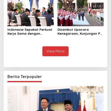
Raja Thailand
Indonesia Sepakat Perkuat
Disambut Upacara
Kerja Sama dengan
Kenegaraan, Kunjungan PM
Thailand, dari Pangan
Anutin Charnvirakul Perkuat
hingga Ekonomi Digital
Hubungan Indonesia-
Thailand
View More
Berita Terpopuler