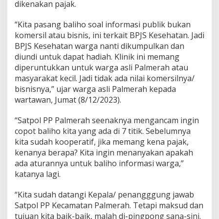
dikenakan pajak.
a
n
“Kita pasang baliho soal informasi publik bukan
g
S
komersil atau bisnis, ini terkait BPJS Kesehatan. Jadi
a
BPJS Kesehatan warga nanti dikumpulkan dan
t
diundi untuk dapat hadiah. Klinik ini memang
u
diperuntukkan untuk warga asli Palmerah atau
masyarakat kecil. Jadi tidak ada nilai komersilnya/
bisnisnya,” ujar warga asli Palmerah kepada
wartawan, Jumat (8/12/2023).
“Satpol PP Palmerah seenaknya mengancam ingin
copot baliho kita yang ada di 7 titik. Sebelumnya
kita sudah kooperatif, jika memang kena pajak,
kenanya berapa? Kita ingin menanyakan apakah
ada aturannya untuk baliho informasi warga,”
katanya lagi.
“Kita sudah datangi Kepala/ penangggung jawab
Satpol PP Kecamatan Palmerah. Tetapi maksud dan
tujuan kita baik-baik, malah di-pingpong sana-sini.