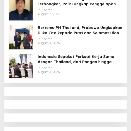
Terbongkar, Polisi Ungkap Penggelapan
Uang Perusahaan untuk Crypto
In Konten
August 5, 2026
Bertemu PM Thailand, Prabowo Ungkapkan
Duka Cita kepada Putri dan Selamat Ulang
Tahun ke Raja Thailand
In Konten
August 4, 2026
Indonesia Sepakat Perkuat Kerja Sama
dengan Thailand, dari Pangan hingga
Ekonomi Digital
In Konten
August 4, 2026