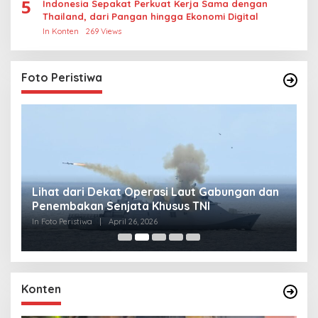
5
Indonesia Sepakat Perkuat Kerja Sama dengan
Thailand, dari Pangan hingga Ekonomi Digital
In Konten
269 Views
Foto Peristiwa
Lihat dari Dekat Operasi Laut Gabungan dan
L
Penembakan Senjata Khusus TNI
M
R
In Foto Peristiwa
|
April 26, 2026
In 
Konten