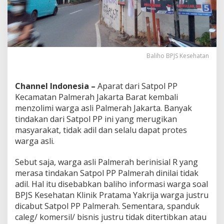
,
W
a
r
g
a
Baliho BPJS Kesehatan
N
i
l
Channel Indonesia –
Aparat dari Satpol PP
a
i
Kecamatan Palmerah Jakarta Barat kembali
L
menzolimi warga asli Palmerah Jakarta. Banyak
a
tindakan dari Satpol PP ini yang merugikan
y
masyarakat, tidak adil dan selalu dapat protes
a
warga asli.
k
D
a
Sebut saja, warga asli Palmerah berinisial R yang
p
merasa tindakan Satpol PP Palmerah dinilai tidak
a
adil. Hal itu disebabkan baliho informasi warga soal
t
BPJS Kesehatan Klinik Pratama Yakrija warga justru
B
i
dicabut Satpol PP Palmerah. Sementara, spanduk
n
caleg/ komersil/ bisnis justru tidak ditertibkan atau
t