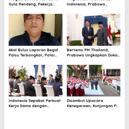
Gula Rendeng, Pekerja
Indonesia, Prabowo
Tewas Tertimpa Alat
Bangun Sekolah Unggulan
Pengangkat Tebu
hingga Undang Universitas
Terbaik Dunia
Akal Bulus Laporan Begal
Bertemu PM Thailand,
Palsu Terbongkar, Polisi
Prabowo Ungkapkan Duka
Ungkap Penggelapan Uang
Cita kepada Putri dan
Perusahaan untuk Crypto
Selamat Ulang Tahun ke
Raja Thailand
Indonesia Sepakat Perkuat
Disambut Upacara
Kerja Sama dengan
Kenegaraan, Kunjungan PM
Thailand, dari Pangan
Anutin Charnvirakul Perkuat
hingga Ekonomi Digital
Hubungan Indonesia-
Thailand