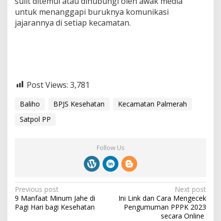
sulit ditemui atau dihubungi oleh awak media
untuk menanggapi buruknya komunikasi
jajarannya di setiap kecamatan.
Post Views:
3,781
Baliho
BPJS Kesehatan
Kecamatan Palmerah
Satpol PP
Follow Us
P
Previous post
Next post
‎9 Manfaat Minum Jahe di
Ini Link dan Cara Mengecek
o
Pagi Hari bagi Kesehatan
Pengumuman PPPK 2023
s
secara Online ‎