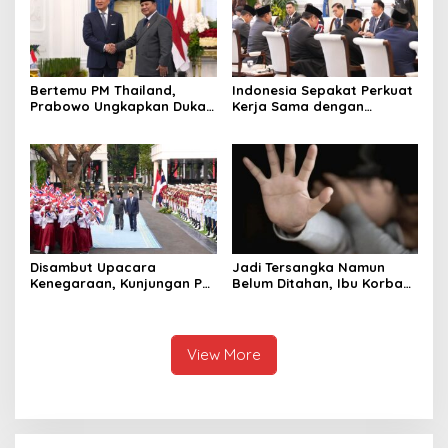
Bertemu PM Thailand,
Indonesia Sepakat Perkuat
Prabowo Ungkapkan Duka
Kerja Sama dengan
Cita kepada Putri dan
Thailand, dari Pangan
Selamat Ulang Tahun ke
hingga Ekonomi Digital
Raja Thailand
Disambut Upacara
Jadi Tersangka Namun
Kenegaraan, Kunjungan PM
Belum Ditahan, Ibu Korban
Anutin Charnvirakul Perkuat
di Pekalongan Pertanyakan
Hubungan Indonesia-
Keseriusan Polisi Tangani
Thailand
Kasus Rudapksa Sampai
Anaknya Hamil
View More