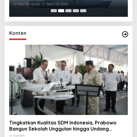
R
In Foto Peristiwa
|
April 26, 2026
In 
Konten
Tingkatkan Kualitas SDM Indonesia, Prabowo
Bangun Sekolah Unggulan hingga Undang
Universitas Terbaik Dunia
In Konten