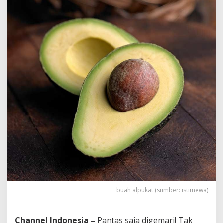
buah alpukat (sumber: istimewa)
Channel Indonesia –
Pantas saja digemari! Tak