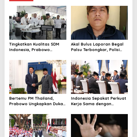
Tingkatkan Kualitas SDM
Akal Bulus Laporan Begal
Indonesia, Prabowo
Palsu Terbongkar, Polisi
Bangun Sekolah Unggulan
Ungkap Penggelapan Uang
hingga Undang Universitas
Perusahaan untuk Crypto
Terbaik Dunia
Bertemu PM Thailand,
Indonesia Sepakat Perkuat
Prabowo Ungkapkan Duka
Kerja Sama dengan
Cita kepada Putri dan
Thailand, dari Pangan
Selamat Ulang Tahun ke
hingga Ekonomi Digital
Raja Thailand