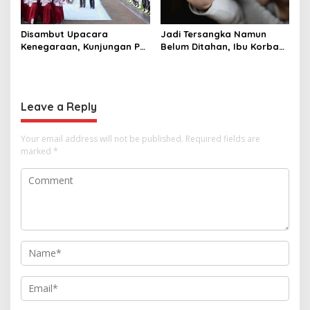
Disambut Upacara
Jadi Tersangka Namun
Kenegaraan, Kunjungan PM
Belum Ditahan, Ibu Korban
Anutin Charnvirakul Perkuat
di Pekalongan Pertanyakan
Hubungan Indonesia-
Keseriusan Polisi Tangani
Thailand
Kasus Rudapksa Sampai
Anaknya Hamil
Leave a Reply
Your email address will not be published.
Required fields are
marked
*