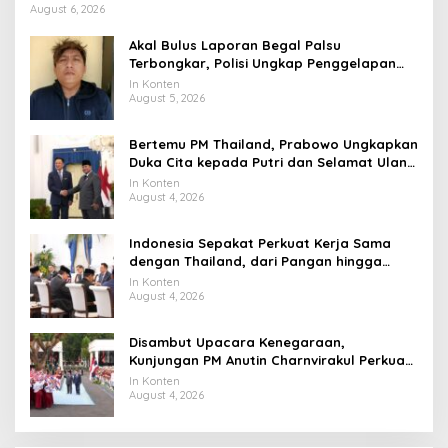
August 6, 2026
Akal Bulus Laporan Begal Palsu
Terbongkar, Polisi Ungkap Penggelapan
Uang Perusahaan untuk Crypto
In Konten
August 5, 2026
Bertemu PM Thailand, Prabowo Ungkapkan
Duka Cita kepada Putri dan Selamat Ulang
Tahun ke Raja Thailand
In Konten
August 4, 2026
Indonesia Sepakat Perkuat Kerja Sama
dengan Thailand, dari Pangan hingga
Ekonomi Digital
In Konten
August 4, 2026
Disambut Upacara Kenegaraan,
Kunjungan PM Anutin Charnvirakul Perkuat
Hubungan Indonesia-Thailand
In Konten
August 4, 2026