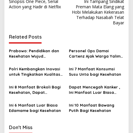
Sinopsis One Piece, Serial
Ini Tampang Sindikat
o
Action yang Hadir di Netflix
Preman Mata Elang yang
s
Hobi Melakukan Kekerasan
Terhadap Nasabah Telat
t
Bayar
n
Related Posts
a
v
Prabowo: Pendidikan dan
Personel Ops Damai
i
Kesehatan Wujud
Cartenz Ajak Warga Yalimo
g
Demokrasi yang
Jaga Kesehatan dan
Sebenarnya
Ciptakan Kedamaian
Polri Kembangkan Inovasi
Ini 7 Manfaat Konsumsi
a
untuk Tingkatkan Kualitas
Susu Unta bagi Kesehatan ‎
t
Pelayanan Kesehatan di
Kalsel
i
Ini 8 Manfaat Brokoli Bagi
Dapat Mencegah Kanker ,
Kesehatan, Dapat
Ini Manfaat Luar Biasa
o
Mencegah Kanker hingga
Konsumsi Bayam bagi
n
Meningkatkan Kesehatan
Kesehatan
Ini 6 Manfaat Luar Biasa
Ini 10 Manfaat Bawang
Kulit
Edamame bagi Kesehatan ‎
Putih Bagi Kesehatan ‎
Don't Miss