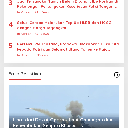
3
Jadi Tersangka Namun Belum Ditahan, Ibu Korban di
Pekalongan Pertanyakan Keseriusan Polisi Tangani
Kasus Rudapksa Sampai Anaknya Hamil
In Konten
247 Views
4
Solusi Cerdas Melakukan Top Up MLBB dan MCGG
dengan Harga Terjangkau
In Konten
230 Views
5
Bertemu PM Thailand, Prabowo Ungkapkan Duka Cita
kepada Putri dan Selamat Ulang Tahun ke Raja
Thailand
In Konten
188 Views
Foto Peristiwa
Lihat dari Dekat Operasi Laut Gabungan dan
L
Penembakan Senjata Khusus TNI
M