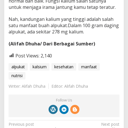
normal dan baik. Fungsi kalium salah satunya
untuk menjaga irama jantung kamu tetap teratur.
Nah, kandungan kalium yang tinggi adalah salah
satu manfaat buah alpukat.Dalam 100 gram daging
alpukat, ada sekitar 278 mg kalium.
(Alifah Dhuha/ Dari Berbagai Sumber)
Post Views:
2,140
alpukat
kalsium
kesehatan
manfaat
nutrisi
Writer: Alifah Dhuha
Editor: Alifah Dhuha
Follow Us
P
Previous post
Next post