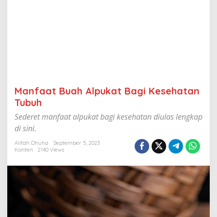
B
a
g
i
K
e
s
e
h
a
Manfaat Buah Alpukat Bagi Kesehatan
t
a
Tubuh
n
Sederet manfaat alpukat bagi kesehatan diulas lengkap
T
u
di sini.
b
u
Alifah Dhuha
September 5, 2023
Konten
2140 Views
h