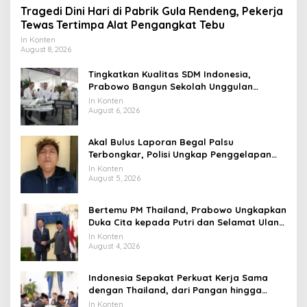
Tragedi Dini Hari di Pabrik Gula Rendeng, Pekerja
Tewas Tertimpa Alat Pengangkat Tebu
In Konten
August 8, 2026
Tingkatkan Kualitas SDM Indonesia,
Prabowo Bangun Sekolah Unggulan
hingga Undang Universitas Terbaik Dunia
In Konten
August 6, 2026
Akal Bulus Laporan Begal Palsu
Terbongkar, Polisi Ungkap Penggelapan
Uang Perusahaan untuk Crypto
In Konten
August 5, 2026
Bertemu PM Thailand, Prabowo Ungkapkan
Duka Cita kepada Putri dan Selamat Ulang
Tahun ke Raja Thailand
In Konten
August 4, 2026
Indonesia Sepakat Perkuat Kerja Sama
dengan Thailand, dari Pangan hingga
Ekonomi Digital
In Konten