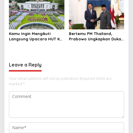
Diringkus dan Barang Bukti
1,1 Ton Rp119 Miliar
Dimusnahkan
Kamu Ingin Mengikuti
Bertemu PM Thailand,
Langsung Upacara HUT Ke-
Prabowo Ungkapkan Duka
81 Kemerdekaan RI di
Cita kepada Putri dan
Istana? Ini Link
Selamat Ulang Tahun ke
Pendaftaran Resminya di
Raja Thailand
Sini
Leave a Reply
Your email address will not be published.
Required fields are
marked
*