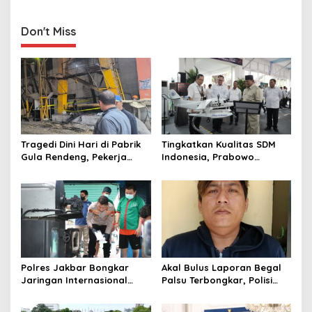
n
Bahan Saja
Don't Miss
Tragedi Dini Hari di Pabrik
Tingkatkan Kualitas SDM
Gula Rendeng, Pekerja
Indonesia, Prabowo
Tewas Tertimpa Alat
Bangun Sekolah Unggulan
Pengangkat Tebu
hingga Undang Universitas
Terbaik Dunia
Polres Jakbar Bongkar
Akal Bulus Laporan Begal
Jaringan Internasional
Palsu Terbongkar, Polisi
Pemasok Bahan Baku
Ungkap Penggelapan Uang
Narkoba, 7 Tersangka
Perusahaan untuk Crypto