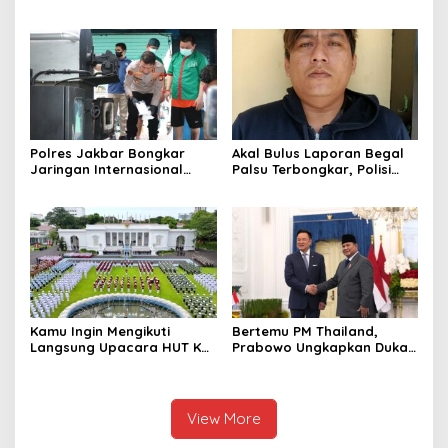
Tewas Tertimpa Alat
Bangun Sekolah Unggulan
Pengangkat Tebu
hingga Undang Universitas
Terbaik Dunia
Polres Jakbar Bongkar
Akal Bulus Laporan Begal
Jaringan Internasional
Palsu Terbongkar, Polisi
Pemasok Bahan Baku
Ungkap Penggelapan Uang
Narkoba, 7 Tersangka
Perusahaan untuk Crypto
Diringkus dan Barang Bukti
1,1 Ton Rp119 Miliar
Dimusnahkan
Kamu Ingin Mengikuti
Bertemu PM Thailand,
Langsung Upacara HUT Ke-
Prabowo Ungkapkan Duka
81 Kemerdekaan RI di
Cita kepada Putri dan
Istana? Ini Link
Selamat Ulang Tahun ke
Pendaftaran Resminya di
Raja Thailand
Sini
View More