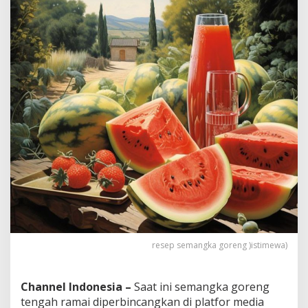
resep semangka goreng )istimewa)
Channel Indonesia –
Saat ini semangka goreng
tengah ramai diperbincangkan di platfor media