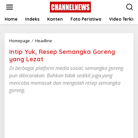
S
k
i
p
Home
Indeks
Konten
Foto Peristiwa
Video Terkini
t
o
c
Homepage
/
Headline
I
o
n
n
Intip Yuk, Resep Semangka Goreng
t
t
i
e
yang Lezat
p
n
Di berbagai platform media sosial, semangka goreng
Y
t
u
pun dibicarakan. Bahkan tidak sedikit juga yang
k
mencoba memasak dan mengolah resep semangka
,
goreng.
R
e
s
e
p
S
e
m
a