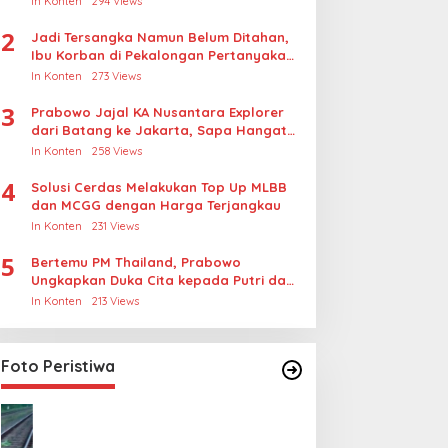
In Konten
294 Views
2
Jadi Tersangka Namun Belum Ditahan,
Ibu Korban di Pekalongan Pertanyakan
Keseriusan Polisi Tangani Kasus
In Konten
273 Views
Rudapksa Sampai Anaknya Hamil
3
Prabowo Jajal KA Nusantara Explorer
dari Batang ke Jakarta, Sapa Hangat
Warga
In Konten
258 Views
4
Solusi Cerdas Melakukan Top Up MLBB
dan MCGG dengan Harga Terjangkau
In Konten
231 Views
5
Bertemu PM Thailand, Prabowo
Ungkapkan Duka Cita kepada Putri dan
Selamat Ulang Tahun ke Raja Thailand
In Konten
213 Views
Foto Peristiwa