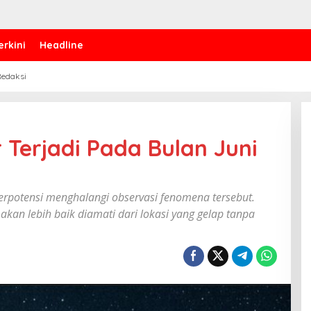
erkini
Headline
edaksi
 Terjadi Pada Bulan Juni
erpotensi menghalangi observasi fenomena tersebut.
akan lebih baik diamati dari lokasi yang gelap tanpa