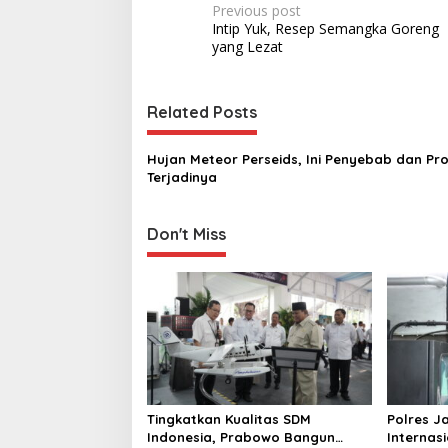
P
Previous post
Intip Yuk, Resep Semangka Goreng
o
yang Lezat
s
t
Related Posts
n
a
Hujan Meteor Perseids, Ini Penyebab dan Pr
v
Terjadinya
i
g
Don't Miss
a
t
i
o
n
Tingkatkan Kualitas SDM
Polres J
Indonesia, Prabowo Bangun
Internas