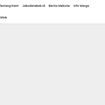
Tentang Kami
Jabodetabek.Id
Berita Website
Info Warga
klink