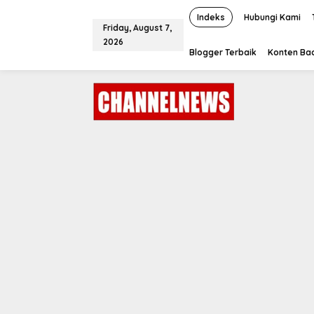
S
k
Indeks
Hubungi Kami
Friday, August 7,
i
2026
p
Blogger Terbaik
Konten Bac
t
o
c
o
n
t
e
n
t