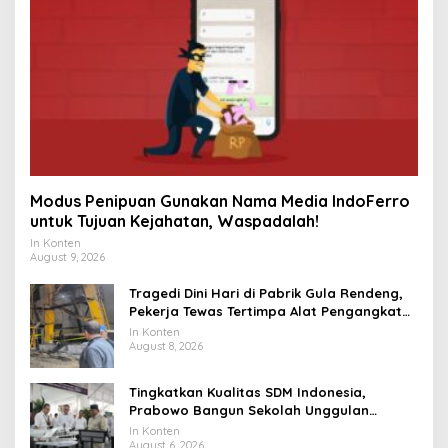
Modus Penipuan Gunakan Nama Media IndoFerro
untuk Tujuan Kejahatan, Waspadalah!
In Konten
August 9, 2026
Tragedi Dini Hari di Pabrik Gula Rendeng,
Pekerja Tewas Tertimpa Alat Pengangkat
Tebu
In Konten
August 8, 2026
Tingkatkan Kualitas SDM Indonesia,
Prabowo Bangun Sekolah Unggulan
hingga Undang Universitas Terbaik Dunia
In Konten
August 6, 2026