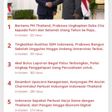
1
Bertemu PM Thailand, Prabowo Ungkapkan Duka Cita
kepada Putri dan Selamat Ulang Tahun ke Raja
Thailand
In Konten
321 Views
2
Tingkatkan Kualitas SDM Indonesia, Prabowo Bangun
Sekolah Unggulan hingga Undang Universitas Terbaik
Dunia
In Konten
315 Views
3
Akal Bulus Laporan Begal Palsu Terbongkar, Polisi
Ungkap Penggelapan Uang Perusahaan untuk
Crypto
In Konten
302 Views
4
Disambut Upacara Kenegaraan, Kunjungan PM Anutin
Charnvirakul Perkuat Hubungan Indonesia-Thailand
In Konten
285 Views
5
Indonesia Sepakat Perkuat Kerja Sama dengan
Thailand, dari Pangan hingga Ekonomi Digital
In Konten
274 Views