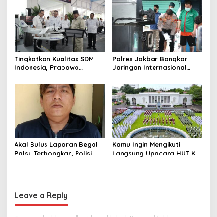
Tingkatkan Kualitas SDM
Polres Jakbar Bongkar
Indonesia, Prabowo
Jaringan Internasional
Bangun Sekolah Unggulan
Pemasok Bahan Baku
hingga Undang Universitas
Narkoba, 7 Tersangka
Terbaik Dunia
Diringkus dan Barang Bukti
1,1 Ton Rp119 Miliar
Dimusnahkan
Akal Bulus Laporan Begal
Kamu Ingin Mengikuti
Palsu Terbongkar, Polisi
Langsung Upacara HUT Ke-
Ungkap Penggelapan Uang
81 Kemerdekaan RI di
Perusahaan untuk Crypto
Istana? Ini Link
Pendaftaran Resminya di
Sini
Leave a Reply