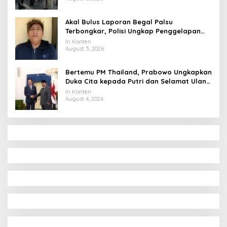
Akal Bulus Laporan Begal Palsu
Terbongkar, Polisi Ungkap Penggelapan
Uang Perusahaan untuk Crypto
In Konten
August 5, 2026
Bertemu PM Thailand, Prabowo Ungkapkan
Duka Cita kepada Putri dan Selamat Ulang
Tahun ke Raja Thailand
In Konten
August 4, 2026