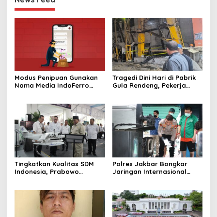
Modus Penipuan Gunakan
Tragedi Dini Hari di Pabrik
Nama Media IndoFerro
Gula Rendeng, Pekerja
untuk Tujuan Kejahatan,
Tewas Tertimpa Alat
Waspadalah!
Pengangkat Tebu
Tingkatkan Kualitas SDM
Polres Jakbar Bongkar
Indonesia, Prabowo
Jaringan Internasional
Bangun Sekolah Unggulan
Pemasok Bahan Baku
hingga Undang Universitas
Narkoba, 7 Tersangka
Terbaik Dunia
Diringkus dan Barang Bukti
1,1 Ton Rp119 Miliar
Dimusnahkan