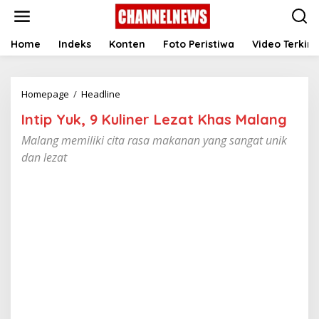
S
k
i
p
Home
Indeks
Konten
Foto Peristiwa
Video Terkini
t
o
c
Homepage
/
Headline
I
o
n
n
Intip Yuk, 9 Kuliner Lezat Khas Malang
t
t
i
e
Malang memiliki cita rasa makanan yang sangat unik
p
n
dan lezat
Y
t
u
k
,
9
K
u
l
i
n
e
r
L