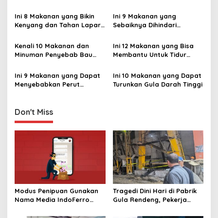
Daya Ingat Otak
Fungsi Otak
i
Ini 8 Makanan yang Bikin
Ini 9 Makanan yang
g
Kenyang dan Tahan Lapar
Sebaiknya Dihindari
Lebih Lama ‎
Pengidap Kolesterol ‎
a
Kenali 10 Makanan dan
Ini 12 Makanan yang Bisa
t
Minuman Penyebab Bau
Membantu Untuk Tidur
i
Mulut
Nyenyak
Ini 9 Makanan yang Dapat
Ini 10 Makanan yang Dapat
o
Menyebabkan Perut
Turunkan Gula Darah Tinggi
n
‎Kembung ‎
Don't Miss
Modus Penipuan Gunakan
Tragedi Dini Hari di Pabrik
Nama Media IndoFerro
Gula Rendeng, Pekerja
untuk Tujuan Kejahatan,
Tewas Tertimpa Alat
Waspadalah!
Pengangkat Tebu