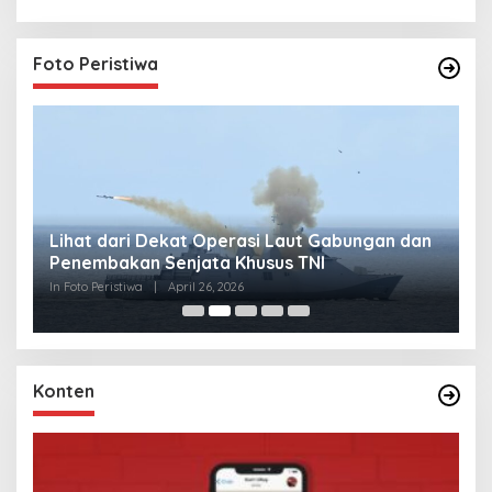
Foto Peristiwa
Lihat dari Dekat Operasi Laut Gabungan dan
L
Penembakan Senjata Khusus TNI
M
R
In Foto Peristiwa
|
April 26, 2026
In 
Konten