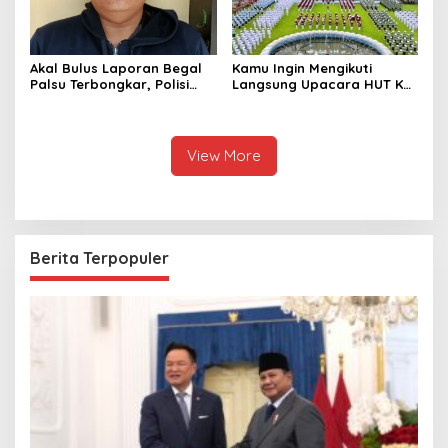
Akal Bulus Laporan Begal
Kamu Ingin Mengikuti
Palsu Terbongkar, Polisi
Langsung Upacara HUT Ke-
Ungkap Penggelapan Uang
81 Kemerdekaan RI di
Perusahaan untuk Crypto
Istana? Ini Link
Pendaftaran Resminya di
Sini
View More
Berita Terpopuler