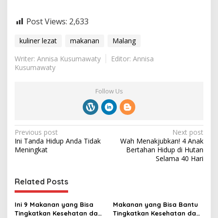
Post Views:
2,633
kuliner lezat
makanan
Malang
Writer: Annisa Kusumawaty
Editor: Annisa
Kusumawaty
Follow Us
P
Previous post
Next post
Ini Tanda Hidup Anda Tidak
Wah Menakjubkan! 4 Anak
o
Meningkat
Bertahan Hidup di Hutan
s
Selama 40 Hari
t
Related Posts
n
a
Ini 9 Makanan yang Bisa
Makanan yang Bisa Bantu
v
Tingkatkan Kesehatan dan
Tingkatkan Kesehatan dan