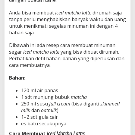
Anda bisa membuat
iced matcha latte
dirumah saja
tanpa perlu menghabiskan banyak waktu dan uang
untuk menikmati segelas minuman ini dengan 4
bahan saja.
Dibawah ini ada resep cara membuat minuman
segar
iced matcha latte
yang bisa dibuat dirumah.
Perhatikan detil bahan-bahan yang diperlukan dan
cara membuatnya.
Bahan:
120 ml air panas
1 sdt munjung bubuk
matcha
250 ml susu
full cream
(bisa diganti
skimmed
milk
dan
oatmilk
)
1–2 sdt gula cair
es batu secukupnya
Cara Membuat
Iced Matcha Latte: