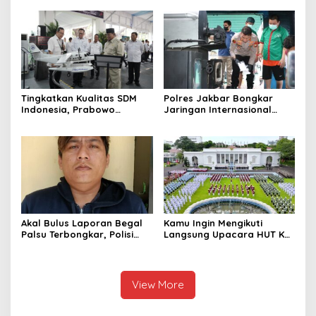
Waspadalah!
Pengangkat Tebu
Tingkatkan Kualitas SDM
Polres Jakbar Bongkar
Indonesia, Prabowo
Jaringan Internasional
Bangun Sekolah Unggulan
Pemasok Bahan Baku
hingga Undang Universitas
Narkoba, 7 Tersangka
Terbaik Dunia
Diringkus dan Barang Bukti
1,1 Ton Rp119 Miliar
Dimusnahkan
Akal Bulus Laporan Begal
Kamu Ingin Mengikuti
Palsu Terbongkar, Polisi
Langsung Upacara HUT Ke-
Ungkap Penggelapan Uang
81 Kemerdekaan RI di
Perusahaan untuk Crypto
Istana? Ini Link
Pendaftaran Resminya di
Sini
View More