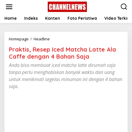
S
k
i
p
Home
Indeks
Konten
Foto Peristiwa
Video Terkini
t
o
c
Homepage
/
Headline
P
o
r
n
Praktis, Resep Iced Matcha Latte Ala
a
t
k
e
Caffe dengan 4 Bahan Saja
t
n
Anda bisa membuat iced matcha latte dirumah saja
i
t
s
tanpa perlu menghabiskan banyak waktu dan uang
,
untuk menikmati segelas minuman ini dengan 4 bahan
R
saja.
e
s
e
p
I
c
e
d
M