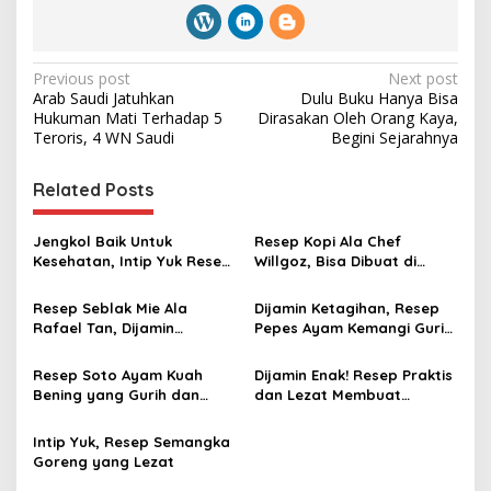
P
Previous post
Next post
Arab Saudi Jatuhkan
Dulu Buku Hanya Bisa
o
Hukuman Mati Terhadap 5
Dirasakan Oleh Orang Kaya,
s
Teroris, 4 WN Saudi
Begini Sejarahnya
t
Related Posts
n
a
Jengkol Baik Untuk
Resep Kopi Ala Chef
v
Kesehatan, Intip Yuk Resep
Willgoz, Bisa Dibuat di
Rendang Jengkol
Rumah
i
Resep Seblak Mie Ala
Dijamin Ketagihan, Resep
g
Rafael Tan, Dijamin
Pepes Ayam Kemangi Gurih
Ketagihan
dan Lezat
a
Resep Soto Ayam Kuah
Dijamin Enak! Resep Praktis
t
Bening yang Gurih dan
dan Lezat Membuat
i
Lezat
Dimsum Ayam
Intip Yuk, Resep Semangka
o
Goreng yang Lezat
n