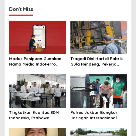
Don't Miss
Modus Penipuan Gunakan
Tragedi Dini Hari di Pabrik
Nama Media IndoFerro
Gula Rendeng, Pekerja
untuk Tujuan Kejahatan,
Tewas Tertimpa Alat
Waspadalah!
Pengangkat Tebu
Tingkatkan Kualitas SDM
Polres Jakbar Bongkar
Indonesia, Prabowo
Jaringan Internasional
Bangun Sekolah Unggulan
Pemasok Bahan Baku
hingga Undang Universitas
Narkoba, 7 Tersangka
Terbaik Dunia
Diringkus dan Barang Bukti