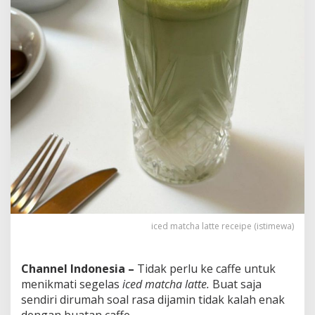
B
a
h
a
n
S
a
j
a
iced matcha latte receipe (istimewa)
Channel Indonesia –
Tidak perlu ke caffe untuk
menikmati segelas
iced matcha latte.
Buat saja
sendiri dirumah soal rasa dijamin tidak kalah enak
dengan buatan caffe.