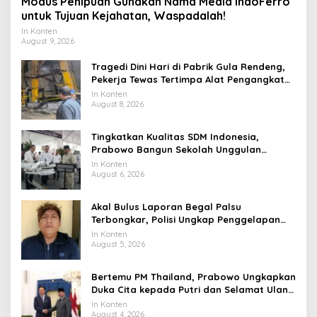
Modus Penipuan Gunakan Nama Media IndoFerro
untuk Tujuan Kejahatan, Waspadalah!
In Konten
August 9, 2026
Tragedi Dini Hari di Pabrik Gula Rendeng,
Pekerja Tewas Tertimpa Alat Pengangkat
Tebu
In Konten
August 8, 2026
Tingkatkan Kualitas SDM Indonesia,
Prabowo Bangun Sekolah Unggulan
hingga Undang Universitas Terbaik Dunia
In Konten
August 6, 2026
Akal Bulus Laporan Begal Palsu
Terbongkar, Polisi Ungkap Penggelapan
Uang Perusahaan untuk Crypto
In Konten
August 5, 2026
Bertemu PM Thailand, Prabowo Ungkapkan
Duka Cita kepada Putri dan Selamat Ulang
Tahun ke Raja Thailand
In Konten
August 4, 2026