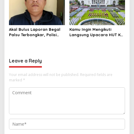
1,1 Ton Rp119 Miliar
Dimusnahkan
Akal Bulus Laporan Begal
Kamu Ingin Mengikuti
Palsu Terbongkar, Polisi
Langsung Upacara HUT Ke-
Ungkap Penggelapan Uang
81 Kemerdekaan RI di
Perusahaan untuk Crypto
Istana? Ini Link
Pendaftaran Resminya di
Sini
Leave a Reply
Your email address will not be published.
Required fields are
marked
*