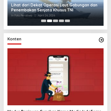
Lihat dari Dekat Operasi Laut Gabungan dan
L
Penembakan Senjata Khusus TNI
M
R
In Foto Peristiwa
|
April 26, 2026
In 
Konten