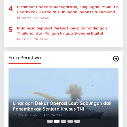
4
Disambut Upacara Kenegaraan, Kunjungan PM Anutin
Charnvirakul Perkuat Hubungan Indonesia-Thailand
In Konten
279 Views
5
Indonesia Sepakat Perkuat Kerja Sama dengan
Thailand, dari Pangan hingga Ekonomi Digital
In Konten
268 Views
Foto Peristiwa
Lihat dari Dekat Operasi Laut Gabungan dan
L
Penembakan Senjata Khusus TNI
M
R
In Foto Peristiwa
|
April 26, 2026
In 