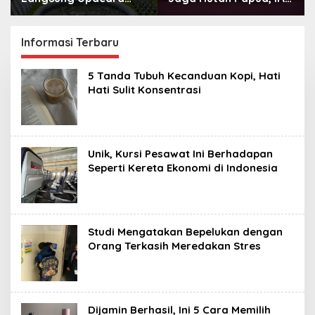
HUT Ke-81
Indonesia Resmikan
Kemerdekaan RI di
Chapter Papua Barat
Istana? Ini Link
Daya
Informasi Terbaru
Pendaftaran Resminya
di Sini
C
5 Tanda Tubuh Kecanduan Kopi, Hati
h
Hati Sulit Konsentrasi
a
n
n
e
l
I
Unik, Kursi Pesawat Ini Berhadapan
n
Seperti Kereta Ekonomi di Indonesia
d
o
n
e
s
i
Studi Mengatakan Bepelukan dengan
a
Orang Terkasih Meredakan Stres
Dijamin Berhasil, Ini 5 Cara Memilih