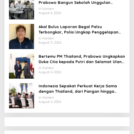
Prabowo Bangun Sekolah Unggulan
hingga Undang Universitas Terbaik Dunia
In Konten
August 6, 2026
Akal Bulus Laporan Begal Palsu
Terbongkar, Polisi Ungkap Penggelapan
Uang Perusahaan untuk Crypto
In Konten
August 5, 2026
Bertemu PM Thailand, Prabowo Ungkapkan
Duka Cita kepada Putri dan Selamat Ulang
Tahun ke Raja Thailand
In Konten
August 4, 2026
Indonesia Sepakat Perkuat Kerja Sama
dengan Thailand, dari Pangan hingga
Ekonomi Digital
In Konten
August 4, 2026