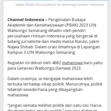
n
Najwa Shihab diacara pkkmb uin walisongo (sumber: Istimewa)
g
o
Channel Indonesia –
Pengenalan Budaya
Akademik dan Kemahasiswaan (PBAK) 2023 UIN
Walisongo Semarang dihadiri oleh pendiri
perusahaan rintisan Indonesia yang bergerak di
bidang jurnalisme dan media massa Narasi, yakni
Najwa Shihab. Dalam orasi ilmiahnya di Lapangan
Kampus 3 UIN Walisongo Semarang.
Kegiatan ini diikuti oleh 4682
mahasiswa
baru yaitu
para Generasi Walisongo (Genwa) 2023.
Dalam orasinya, ia mengajak mahasiswa lebih
terbuka terhadap sikap politik. Menurutnya, politik
tidaklah sesederhana yang dibayangkan
mahasiswa.
“Jangan semata melihat politik dari satu sisi. Harus
dipahami betul apa itu politik,” serunya di depan