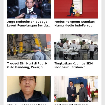
Jaga Kedaulatan Budaya
Modus Penipuan Gunakan
Lewat Pemulangan Benda
Nama Media IndoFerro
Leluhur Indonesia
untuk Tujuan Kejahatan,
Waspadalah!
Tragedi Dini Hari di Pabrik
Tingkatkan Kualitas SDM
Gula Rendeng, Pekerja
Indonesia, Prabowo
Tewas Tertimpa Alat
Bangun Sekolah Unggulan
Pengangkat Tebu
hingga Undang Universitas
Terbaik Dunia
Akal Bulus Laporan Begal
Bertemu PM Thailand,