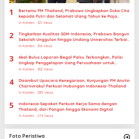
1
Bertemu PM Thailand, Prabowo Ungkapkan Duka Cita
kepada Putri dan Selamat Ulang Tahun ke Raja
Thailand
In Konten
321 Views
2
Tingkatkan Kualitas SDM Indonesia, Prabowo Bangun
Sekolah Unggulan hingga Undang Universitas Terbaik
Dunia
In Konten
316 Views
3
Akal Bulus Laporan Begal Palsu Terbongkar, Polisi
Ungkap Penggelapan Uang Perusahaan untuk
Crypto
In Konten
302 Views
4
Disambut Upacara Kenegaraan, Kunjungan PM Anutin
Charnvirakul Perkuat Hubungan Indonesia-Thailand
In Konten
285 Views
5
Indonesia Sepakat Perkuat Kerja Sama dengan
Thailand, dari Pangan hingga Ekonomi Digital
In Konten
274 Views
Foto Peristiwa