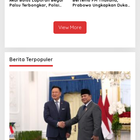
Palsu Terbongkar, Polisi
Prabowo Ungkapkan Duka
Ungkap Penggelapan Uang
Cita kepada Putri dan
Perusahaan untuk Crypto
Selamat Ulang Tahun ke
Raja Thailand
View More
Berita Terpopuler