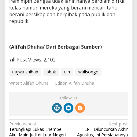
Pemimpin Bangsa tidak lahir hanya berdiam diri di
kelas namun mereka yang berani mencari tahu,
berani bersikap dan berpihak pada publik dan
republik.
(Alifah Dhuha/ Dari Berbagai Sumber)
Post Views:
2,102
najwa shihab
pbak
uin
walisongo
Writer: Alifah Dhuha
Editor: Alifah Dhuha
Follow Us
P
Previous post
Next post
Terungkap! Lukas Enembe
LRT Diluncurkan Akhir
o
Akui Main Judi di Luar Negeri
Agustus, Ini Persiapannya