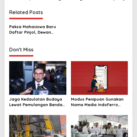
s
t
Related Posts
n
Paksa Mahasiswa Baru
a
Daftar Pinjol, Dewan
v
Mahasiswa UIN Solo
Dibekukan
i
Don't Miss
g
a
t
i
o
n
Jaga Kedaulatan Budaya
Modus Penipuan Gunakan
Lewat Pemulangan Benda
Nama Media IndoFerro
Leluhur Indonesia
untuk Tujuan Kejahatan,
Waspadalah!