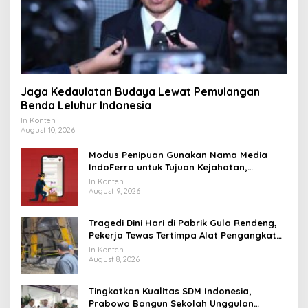
Jaga Kedaulatan Budaya Lewat Pemulangan
Benda Leluhur Indonesia
In Konten
August 10, 2026
Modus Penipuan Gunakan Nama Media
IndoFerro untuk Tujuan Kejahatan,
Waspadalah!
In Konten
August 9, 2026
Tragedi Dini Hari di Pabrik Gula Rendeng,
Pekerja Tewas Tertimpa Alat Pengangkat
Tebu
In Konten
August 8, 2026
Tingkatkan Kualitas SDM Indonesia,
Prabowo Bangun Sekolah Unggulan