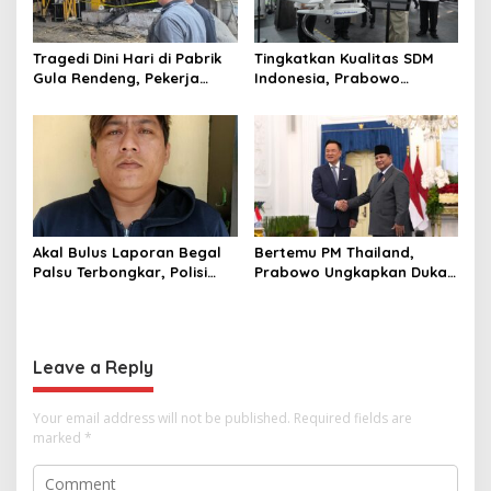
Tragedi Dini Hari di Pabrik
Tingkatkan Kualitas SDM
Gula Rendeng, Pekerja
Indonesia, Prabowo
Tewas Tertimpa Alat
Bangun Sekolah Unggulan
Pengangkat Tebu
hingga Undang Universitas
Terbaik Dunia
Akal Bulus Laporan Begal
Bertemu PM Thailand,
Palsu Terbongkar, Polisi
Prabowo Ungkapkan Duka
Ungkap Penggelapan Uang
Cita kepada Putri dan
Perusahaan untuk Crypto
Selamat Ulang Tahun ke
Raja Thailand
Leave a Reply
Your email address will not be published.
Required fields are
marked
*