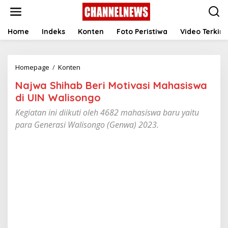
S
k
i
p
Home
Indeks
Konten
Foto Peristiwa
Video Terkini
t
o
c
Homepage
/
Konten
N
o
a
n
Najwa Shihab Beri Motivasi Mahasiswa
j
t
w
e
di UIN Walisongo
a
n
Kegiatan ini diikuti oleh 4682 mahasiswa baru yaitu
S
t
h
para Generasi Walisongo (Genwa) 2023.
i
h
a
b
B
e
r
i
M
o
t