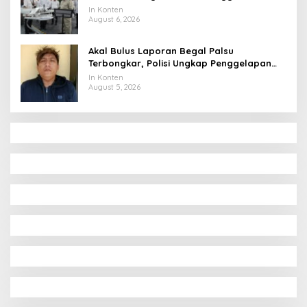
hingga Undang Universitas Terbaik Dunia
In Konten
August 6, 2026
Akal Bulus Laporan Begal Palsu
Terbongkar, Polisi Ungkap Penggelapan
Uang Perusahaan untuk Crypto
In Konten
August 5, 2026