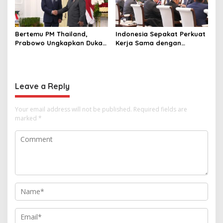
Bertemu PM Thailand,
Indonesia Sepakat Perkuat
Prabowo Ungkapkan Duka
Kerja Sama dengan
Cita kepada Putri dan
Thailand, dari Pangan
Selamat Ulang Tahun ke
hingga Ekonomi Digital
Raja Thailand
Leave a Reply
Your email address will not be published.
Required fields are
marked
*