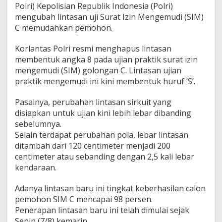
Polri) Kepolisian Republik Indonesia (Polri)
k
a
mengubah lintasan uji Surat Izin Mengemudi (SIM)
t
C memudahkan pemohon.
Korlantas Polri resmi menghapus lintasan
membentuk angka 8 pada ujian praktik surat izin
mengemudi (SIM) golongan C. Lintasan ujian
praktik mengemudi ini kini membentuk huruf ‘S’.
Pasalnya, perubahan lintasan sirkuit yang
disiapkan untuk ujian kini lebih lebar dibanding
sebelumnya.
Selain terdapat perubahan pola, lebar lintasan
ditambah dari 120 centimeter menjadi 200
centimeter atau sebanding dengan 2,5 kali lebar
kendaraan.
Adanya lintasan baru ini tingkat keberhasilan calon
pemohon SIM C mencapai 98 persen.
Penerapan lintasan baru ini telah dimulai sejak
Senin (7/8) kemarin.