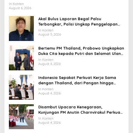
Universitas Terbaik Dunia
In Konten
August 6, 2026
Akal Bulus Laporan Begal Palsu
Terbongkar, Polisi Ungkap Penggelapan
Uang Perusahaan untuk Crypto
In Konten
August 5, 2026
Bertemu PM Thailand, Prabowo Ungkapkan
Duka Cita kepada Putri dan Selamat Ulang
Tahun ke Raja Thailand
In Konten
August 4, 2026
Indonesia Sepakat Perkuat Kerja Sama
dengan Thailand, dari Pangan hingga
Ekonomi Digital
In Konten
August 4, 2026
Disambut Upacara Kenegaraan,
Kunjungan PM Anutin Charnvirakul Perkuat
Hubungan Indonesia-Thailand
In Konten
August 4, 2026