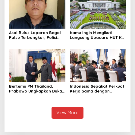
1,1 Ton Rp119 Miliar
Dimusnahkan
Akal Bulus Laporan Begal
Kamu Ingin Mengikuti
Palsu Terbongkar, Polisi
Langsung Upacara HUT Ke-
Ungkap Penggelapan Uang
81 Kemerdekaan RI di
Perusahaan untuk Crypto
Istana? Ini Link
Pendaftaran Resminya di
Sini
Bertemu PM Thailand,
Indonesia Sepakat Perkuat
Prabowo Ungkapkan Duka
Kerja Sama dengan
Cita kepada Putri dan
Thailand, dari Pangan
Selamat Ulang Tahun ke
hingga Ekonomi Digital
Raja Thailand
View More