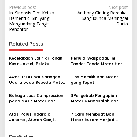
P
Previous post
Next post
Ini Sinopsis Film Ketika
Anthony Ginting Berduka,
o
Berhenti di Sini yang
Sang Ibunda Meninggal
s
Mengundang Tangis
Dunia
Penonton
t
n
Related Posts
a
v
Kecelakaan Lalin di Tanah
Perlu di Waspadai, Ini
Kusir Jaksel, Pelaku
Tanda- Tanda Motor Harus
i
Penabrak Nopol BA 5230
Turun Mesin
g
KW Melarikan Diri
Awas, Ini Akibat Saringan
Tips Memilih Ban Motor
Udara pada Sepeda Motor
yang Tepat
a
Kotor
t
Bahaya Loss Compression
8Penyebab Pengapian
i
pada Mesin Motor dan
Motor Bermasalah dan
Cara Menghindarinya
Cara Mengatasinya
o
Atasi Polusi Udara di
7 Cara Membuat Bodi
n
Jakarta, Aturan Ganjil
Motor Kusam Menjadi
Genap Akan Berlaku pada
Mengkilap
Sepeda Motor
Don't Miss