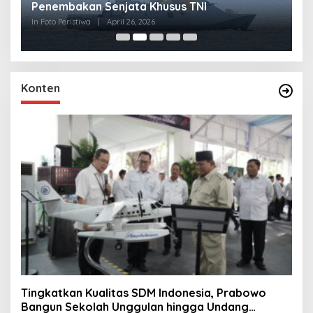
Penembakan Senjata Khusus TNI
M
R
In Foto Peristiwa
|
April 26, 2026
In 
Konten
Tingkatkan Kualitas SDM Indonesia, Prabowo
Bangun Sekolah Unggulan hingga Undang