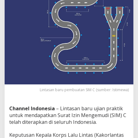
a
k
“
L
e
b
i
h
M
u
d
a
h
”
K
a
Lintasan baru pembuatan SIM C (sumber: Istimewa)
t
a
M
Channel Indonesia
– Lintasan baru ujian praktik
a
s
untuk mendapatkan Surat Izin Mengemudi (SIM) C
y
telah diterapkan di seluruh Indonesia.
a
r
Keputusan Kepala Korps Lalu Lintas (Kakorlantas
a