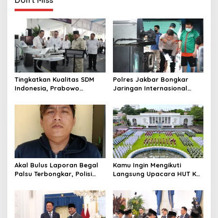
Tingkatkan Kualitas SDM
Polres Jakbar Bongkar
Indonesia, Prabowo
Jaringan Internasional
Bangun Sekolah Unggulan
Pemasok Bahan Baku
hingga Undang Universitas
Narkoba, 7 Tersangka
Terbaik Dunia
Diringkus dan Barang Bukti
1,1 Ton Rp119 Miliar
Dimusnahkan
Akal Bulus Laporan Begal
Kamu Ingin Mengikuti
Palsu Terbongkar, Polisi
Langsung Upacara HUT Ke-
Ungkap Penggelapan Uang
81 Kemerdekaan RI di
Perusahaan untuk Crypto
Istana? Ini Link
Pendaftaran Resminya di
Sini