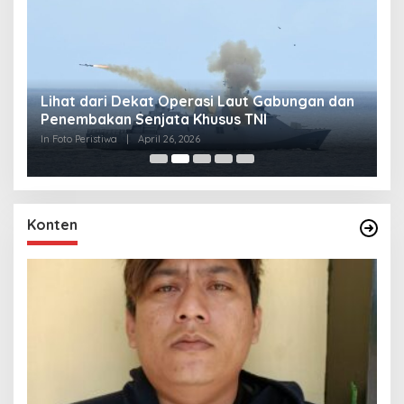
Lihat dari Dekat Operasi Laut Gabungan dan
L
Penembakan Senjata Khusus TNI
M
R
In Foto Peristiwa
|
April 26, 2026
In 
Konten