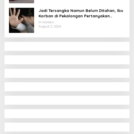
Jadi Tersangka Namun Belum Ditahan, Ibu
Korban di Pekalongan Pertanyakan
Keseriusan Polisi Tangani Kasus Rudapksa
In Konten
Sampai Anaknya Hamil
August 2, 2026