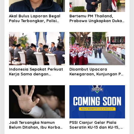
Akal Bulus Laporan Begal
Bertemu PM Thailand,
Palsu Terbongkar, Polisi
Prabowo Ungkapkan Duka
Ungkap Penggelapan Uang
Cita kepada Putri dan
Perusahaan untuk Crypto
Selamat Ulang Tahun ke
Raja Thailand
Indonesia Sepakat Perkuat
Disambut Upacara
Kerja Sama dengan
Kenegaraan, Kunjungan PM
Thailand, dari Pangan
Anutin Charnvirakul Perkuat
hingga Ekonomi Digital
Hubungan Indonesia-
Thailand
Jadi Tersangka Namun
PSSI Cianjur Gelar Piala
Belum Ditahan, Ibu Korban
Soeratin KU-13 dan KU-15,
di Pekalongan Pertanyakan
KONI Apresiasi Pembinaan