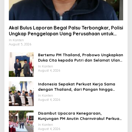
Akal Bulus Laporan Begal Palsu Terbongkar, Polisi
Ungkap Penggelapan Uang Perusahaan untuk
Crypto
In Konten
August 5, 2026
Bertemu PM Thailand, Prabowo Ungkapkan
Duka Cita kepada Putri dan Selamat Ulang
Tahun ke Raja Thailand
In Konten
August 4, 2026
Indonesia Sepakat Perkuat Kerja Sama
dengan Thailand, dari Pangan hingga
Ekonomi Digital
In Konten
August 4, 2026
Disambut Upacara Kenegaraan,
Kunjungan PM Anutin Charnvirakul Perkuat
Hubungan Indonesia-Thailand
In Konten
August 4, 2026