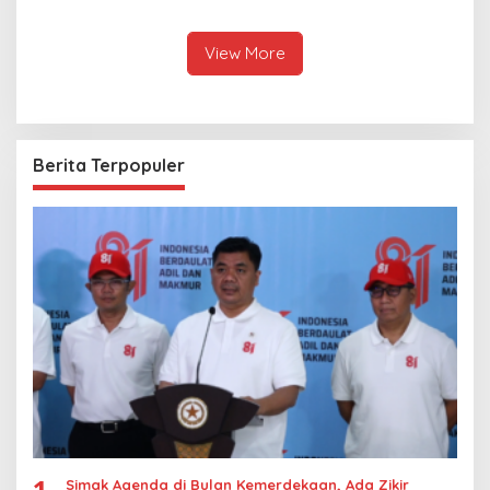
Keseriusan Polisi Tangani
Atlet Muda
Kasus Rudapksa Sampai
Anaknya Hamil
View More
Berita Terpopuler
1
Simak Agenda di Bulan Kemerdekaan, Ada Zikir