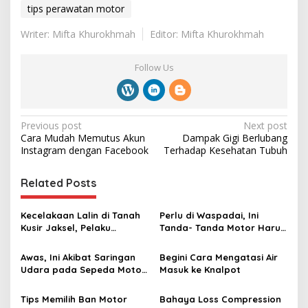
tips perawatan motor
Writer: Mifta Khurokhmah
Editor: Mifta Khurokhmah
Follow Us
P
Previous post
Next post
Cara Mudah Memutus Akun
Dampak Gigi Berlubang
o
Instagram dengan Facebook
Terhadap Kesehatan Tubuh
s
t
Related Posts
n
Kecelakaan Lalin di Tanah
Perlu di Waspadai, Ini
a
Kusir Jaksel, Pelaku
Tanda- Tanda Motor Harus
v
Penabrak Nopol BA 5230
Turun Mesin
KW Melarikan Diri
Awas, Ini Akibat Saringan
Begini Cara Mengatasi Air
i
Udara pada Sepeda Motor
Masuk ke Knalpot
g
Kotor
a
Tips Memilih Ban Motor
Bahaya Loss Compression