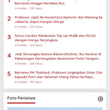
Bersama Hingga Merdeka Run
In Konten
292 Views
2
Prabowo Jajal KA Nusantara Explorer dari Batang ke
Jakarta, Sapa Hangat Warga
In Konten
255 Views
3
Solusi Cerdas Melakukan Top Up MLBB dan MCGG
dengan Harga Terjangkau
In Konten
226 Views
4
Jadi Tersangka Namun Belum Ditahan, Ibu Korban di
Pekalongan Pertanyakan Keseriusan Polisi Tangani
Kasus Rudapksa Sampai Anaknya Hamil
In Konten
204 Views
5
Bertemu PM Thailand, Prabowo Ungkapkan Duka Cita
kepada Putri dan Selamat Ulang Tahun ke Raja
Thailand
In Konten
142 Views
Foto Peristiwa