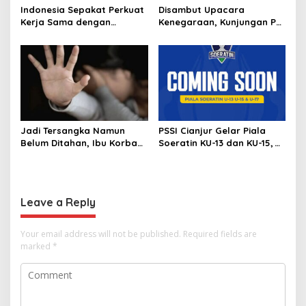
Indonesia Sepakat Perkuat
Disambut Upacara
Kerja Sama dengan
Kenegaraan, Kunjungan PM
Thailand, dari Pangan
Anutin Charnvirakul Perkuat
hingga Ekonomi Digital
Hubungan Indonesia-
Thailand
Jadi Tersangka Namun
PSSI Cianjur Gelar Piala
Belum Ditahan, Ibu Korban
Soeratin KU-13 dan KU-15,
di Pekalongan Pertanyakan
KONI Apresiasi Pembinaan
Keseriusan Polisi Tangani
Atlet Muda
Kasus Rudapksa Sampai
Anaknya Hamil
Leave a Reply
Your email address will not be published.
Required fields are
marked
*