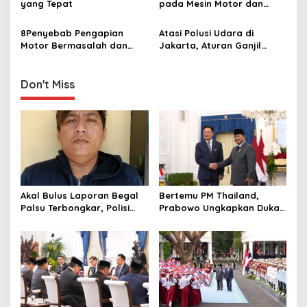
yang Tepat
pada Mesin Motor dan
t
Cara Menghindarinya
i
8Penyebab Pengapian
Atasi Polusi Udara di
Motor Bermasalah dan
Jakarta, Aturan Ganjil
o
Cara Mengatasinya
Genap Akan Berlaku pada
n
Sepeda Motor
Don't Miss
Akal Bulus Laporan Begal
Bertemu PM Thailand,
Palsu Terbongkar, Polisi
Prabowo Ungkapkan Duka
Ungkap Penggelapan Uang
Cita kepada Putri dan
Perusahaan untuk Crypto
Selamat Ulang Tahun ke
Raja Thailand