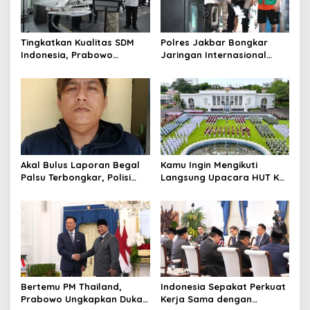
Tingkatkan Kualitas SDM
Polres Jakbar Bongkar
Indonesia, Prabowo
Jaringan Internasional
Bangun Sekolah Unggulan
Pemasok Bahan Baku
hingga Undang Universitas
Narkoba, 7 Tersangka
Terbaik Dunia
Diringkus dan Barang Bukti
1,1 Ton Rp119 Miliar
Dimusnahkan
Akal Bulus Laporan Begal
Kamu Ingin Mengikuti
Palsu Terbongkar, Polisi
Langsung Upacara HUT Ke-
Ungkap Penggelapan Uang
81 Kemerdekaan RI di
Perusahaan untuk Crypto
Istana? Ini Link
Pendaftaran Resminya di
Sini
Bertemu PM Thailand,
Indonesia Sepakat Perkuat
Prabowo Ungkapkan Duka
Kerja Sama dengan