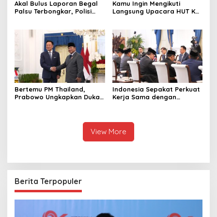
Akal Bulus Laporan Begal
Kamu Ingin Mengikuti
Palsu Terbongkar, Polisi
Langsung Upacara HUT Ke-
Ungkap Penggelapan Uang
81 Kemerdekaan RI di
Perusahaan untuk Crypto
Istana? Ini Link
Pendaftaran Resminya di
Sini
Bertemu PM Thailand,
Indonesia Sepakat Perkuat
Prabowo Ungkapkan Duka
Kerja Sama dengan
Cita kepada Putri dan
Thailand, dari Pangan
Selamat Ulang Tahun ke
hingga Ekonomi Digital
Raja Thailand
View More
Berita Terpopuler