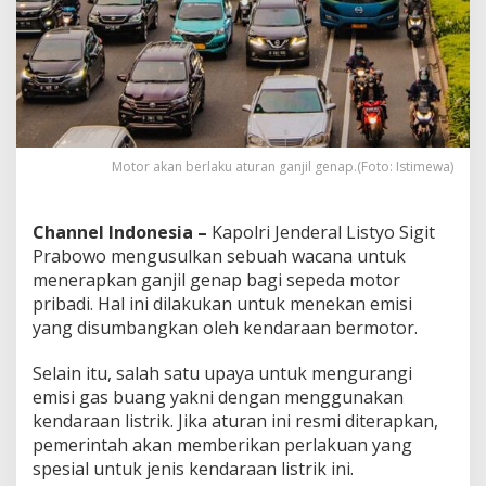
A
k
a
n
B
e
r
l
Motor akan berlaku aturan ganjil genap.(Foto: Istimewa)
a
k
u
p
Channel Indonesia –
Kapolri Jenderal Listyo Sigit
a
Prabowo mengusulkan sebuah wacana untuk
d
menerapkan ganjil genap bagi sepeda motor
a
pribadi. Hal ini dilakukan untuk menekan emisi
S
e
yang disumbangkan oleh kendaraan bermotor.
p
e
Selain itu, salah satu upaya untuk mengurangi
d
emisi gas buang yakni dengan menggunakan
a
kendaraan listrik. Jika aturan ini resmi diterapkan,
M
o
pemerintah akan memberikan perlakuan yang
t
spesial untuk jenis kendaraan listrik ini.
o