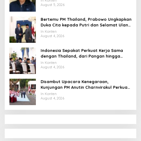
In Konten
August 5, 2026
Bertemu PM Thailand, Prabowo Ungkapkan
Duka Cita kepada Putri dan Selamat Ulang
Tahun ke Raja Thailand
In Konten
August 4, 2026
Indonesia Sepakat Perkuat Kerja Sama
dengan Thailand, dari Pangan hingga
Ekonomi Digital
In Konten
August 4, 2026
Disambut Upacara Kenegaraan,
Kunjungan PM Anutin Charnvirakul Perkuat
Hubungan Indonesia-Thailand
In Konten
August 4, 2026