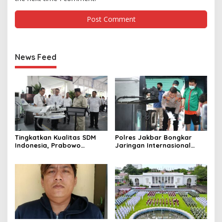
News Feed
Tingkatkan Kualitas SDM
Polres Jakbar Bongkar
Indonesia, Prabowo
Jaringan Internasional
Bangun Sekolah Unggulan
Pemasok Bahan Baku
hingga Undang Universitas
Narkoba, 7 Tersangka
Terbaik Dunia
Diringkus dan Barang Bukti
1,1 Ton Rp119 Miliar
Dimusnahkan