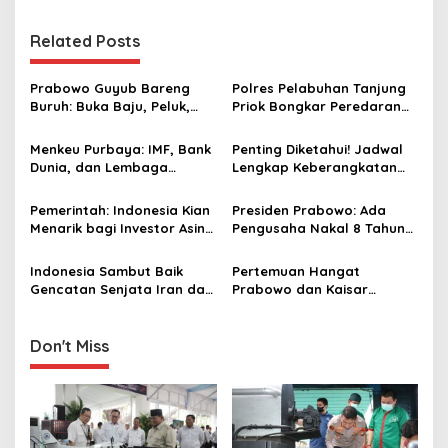
s
t
Related Posts
n
a
Prabowo Guyub Bareng
Polres Pelabuhan Tanjung
v
Buruh: Buka Baju, Peluk,
Priok Bongkar Peredaran
hingga Salami Para Pekerja
Narkoba di Wilayah
i
Warakas Jakut
Menkeu Purbaya: IMF, Bank
Penting Diketahui! Jadwal
g
Dunia, dan Lembaga
Lengkap Keberangkatan
Investor Global Nilai Positif
Haji Indonesia 2026
a
Kebijakan Fiskal Indonesia
Pemerintah: Indonesia Kian
Presiden Prabowo: Ada
t
Menarik bagi Investor Asing
Pengusaha Nakal 8 Tahun
i
di Tengah Gejolak Global,
Menambang Tanpa Izin,
Stabilitas Jadi Keunggulan
Pidanakan!
Indonesia Sambut Baik
Pertemuan Hangat
o
Gencatan Senjata Iran dan
Prabowo dan Kaisar
n
AS, Harap Berlanjut ke
Naruhito Perkuat
Upaya Damai Permanen
Kemitraan Indonesia–
Jepang
Don't Miss