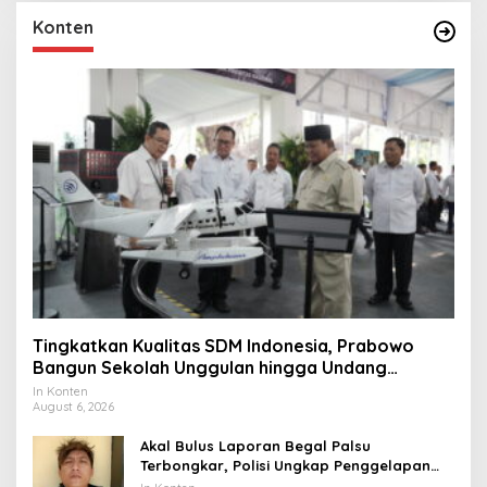
Konten
Tingkatkan Kualitas SDM Indonesia, Prabowo
Bangun Sekolah Unggulan hingga Undang
Universitas Terbaik Dunia
In Konten
August 6, 2026
Akal Bulus Laporan Begal Palsu
Terbongkar, Polisi Ungkap Penggelapan
Uang Perusahaan untuk Crypto