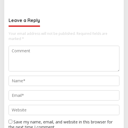
Cita kepada Putri dan
Thailand, dari Pangan
Selamat Ulang Tahun ke
hingga Ekonomi Digital
Raja Thailand
Leave a Reply
Your email address will not be published.
Required fields are
marked
*
Save my name, email, and website in this browser for
the next time I comment.