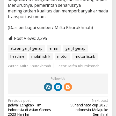
Menurutnya, pemerintah seharusnya
meningkatkan kualitas dan memperbanyak armada
transportasi umum.
(Dari berbagai sumber/ Mifta Khurokhmah)
Post Views:
2,295
aturan ganjil genap
emisi
ganjil genap
headline
mobil listrik
motor
motor listrik
Writer: Mifta Khurokhmah
Editor: Mifta Khurokhmah
Follow Us
P
Previous post
Next post
Jadwal Lengkap Tim
Suhandinata cup 2023:
o
Indonesia di Asian Games
Indonesia Melaju ke
2023 Hari Ini
Semifinal