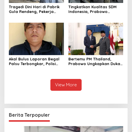
Tragedi Dini Hari di Pabrik
Tingkatkan Kualitas SDM
Gula Rendeng, Pekerja
Indonesia, Prabowo
Tewas Tertimpa Alat
Bangun Sekolah Unggulan
Pengangkat Tebu
hingga Undang Universitas
Terbaik Dunia
Akal Bulus Laporan Begal
Bertemu PM Thailand,
Palsu Terbongkar, Polisi
Prabowo Ungkapkan Duka
Ungkap Penggelapan Uang
Cita kepada Putri dan
Perusahaan untuk Crypto
Selamat Ulang Tahun ke
Raja Thailand
View More
Berita Terpopuler