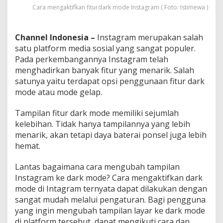
d
Cara mengaktifkan fiturdark mode Instagram ( Foto: Istimewa )
i
I
n
Channel Indonesia –
Instagram merupakan salah
s
satu platform media sosial yang sangat populer.
t
Pada perkembangannya Instagram telah
a
g
menghadirkan banyak fitur yang menarik. Salah
r
satunya yaitu terdapat opsi penggunaan fitur dark
a
mode atau mode gelap.
m
Tampilan fitur dark mode memiliki sejumlah
kelebihan. Tidak hanya tampilannya yang lebih
menarik, akan tetapi daya baterai ponsel juga lebih
hemat.
Lantas bagaimana cara mengubah tampilan
Instagram ke dark mode? Cara mengaktifkan dark
mode di Intagram ternyata dapat dilakukan dengan
sangat mudah melalui pengaturan. Bagi pengguna
yang ingin mengubah tampilan layar ke dark mode
di platform tersebut, dapat mengikuti cara dan