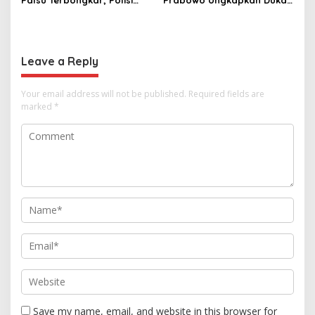
Palsu Terbongkar, Polisi
Prabowo Ungkapkan Duka
Ungkap Penggelapan Uang
Cita kepada Putri dan
Perusahaan untuk Crypto
Selamat Ulang Tahun ke
Raja Thailand
Leave a Reply
Your email address will not be published.
Required fields are
marked
*
Save my name, email, and website in this browser for