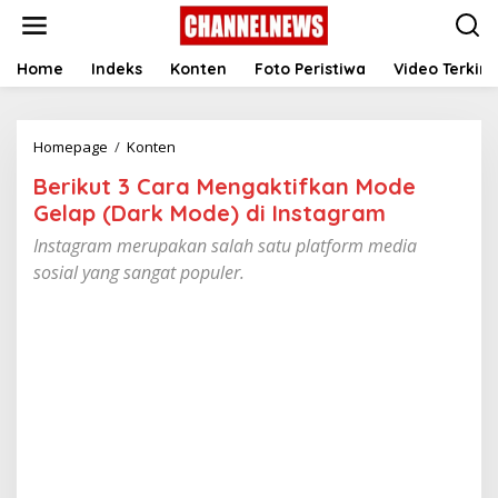
S
k
i
p
Home
Indeks
Konten
Foto Peristiwa
Video Terkini
t
o
c
Homepage
/
Konten
B
o
e
n
Berikut 3 Cara Mengaktifkan Mode
r
t
i
e
Gelap (Dark Mode) di Instagram
k
n
Instagram merupakan salah satu platform media
u
t
t
sosial yang sangat populer.
3
C
a
r
a
M
e
n
g
a
k