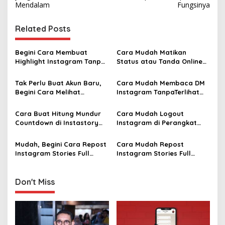
s
Mendalam
Fungsinya
t
Related Posts
n
a
Begini Cara Membuat
Cara Mudah Matikan
v
Highlight Instagram Tanpa
Status atau Tanda Online
Posting IG Story
di ‎Instagram ‎
i
Tak Perlu Buat Akun Baru,
Cara Mudah Membaca DM
g
Begini Cara Melihat
Instagram TanpaTerlihat
Password Instagram saat
Sudah Dibaca
a
Lupa
Cara Buat Hitung Mundur
Cara Mudah Logout
t
Countdown di Instastory
Instagram di Perangkat
i
untuk Sambut Event
Lain, Agar Tidak Dibajak
Tertentu
Mudah, Begini Cara Repost
Cara Mudah Repost
o
Instagram Stories Full
Instagram Stories Full
n
Screen dari Tag
Screen dari Unggahan ‎
Don't Miss