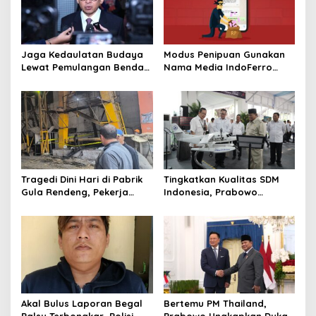
Jaga Kedaulatan Budaya
Modus Penipuan Gunakan
Lewat Pemulangan Benda
Nama Media IndoFerro
Leluhur Indonesia
untuk Tujuan Kejahatan,
Waspadalah!
Tragedi Dini Hari di Pabrik
Tingkatkan Kualitas SDM
Gula Rendeng, Pekerja
Indonesia, Prabowo
Tewas Tertimpa Alat
Bangun Sekolah Unggulan
Pengangkat Tebu
hingga Undang Universitas
Terbaik Dunia
Akal Bulus Laporan Begal
Bertemu PM Thailand,