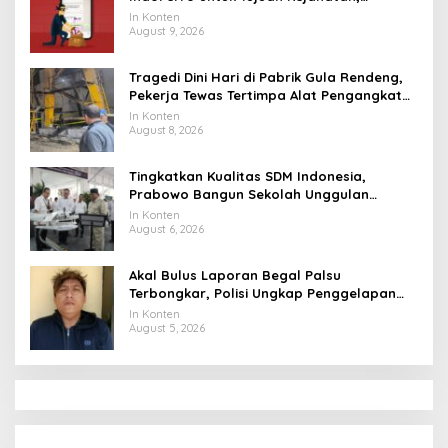
Waspadalah!
In Konten
August 9, 2026
Tragedi Dini Hari di Pabrik Gula Rendeng,
Pekerja Tewas Tertimpa Alat Pengangkat
Tebu
In Konten
August 8, 2026
Tingkatkan Kualitas SDM Indonesia,
Prabowo Bangun Sekolah Unggulan
hingga Undang Universitas Terbaik Dunia
In Konten
August 6, 2026
Akal Bulus Laporan Begal Palsu
Terbongkar, Polisi Ungkap Penggelapan
Uang Perusahaan untuk Crypto
In Konten
August 5, 2026