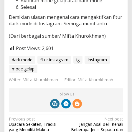
Aktifkan mode gelap atau dark mode.
Selesai
Demikian ulasan mengenai cara mengaktifkan fitur
dark mode di Instagram. Semoga membantu.
(Dari berbagai sumber/ Mifta Khurokhmah)
Post Views:
2,601
dark mode
fitur instagram
ig
Instagram
mode gelap
Writer: Mifta Khurokhmah
Editor: Mifta Khurokhmah
Follow Us
P
Previous post
Next post
Upacara Sekaten, Tradisi
Jangan Asal Beli! Kenali
o
yang Memiliki Makna
Beberapa Jenis Sepada dan