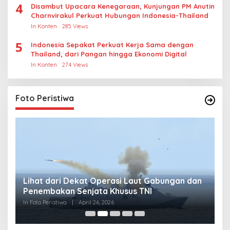
4
Disambut Upacara Kenegaraan, Kunjungan PM Anutin
Charnvirakul Perkuat Hubungan Indonesia-Thailand
In Konten
285 Views
5
Indonesia Sepakat Perkuat Kerja Sama dengan
Thailand, dari Pangan hingga Ekonomi Digital
In Konten
274 Views
Foto Peristiwa
Lihat dari Dekat Operasi Laut Gabungan dan
L
Penembakan Senjata Khusus TNI
M
R
In Foto Peristiwa
|
April 26, 2026
In 