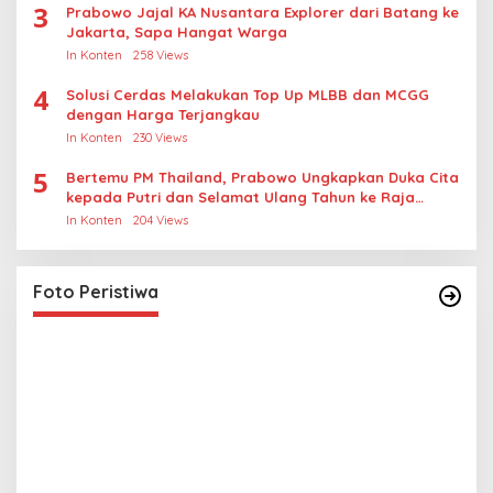
3
Prabowo Jajal KA Nusantara Explorer dari Batang ke
Jakarta, Sapa Hangat Warga
In Konten
258 Views
4
Solusi Cerdas Melakukan Top Up MLBB dan MCGG
dengan Harga Terjangkau
In Konten
230 Views
5
Bertemu PM Thailand, Prabowo Ungkapkan Duka Cita
kepada Putri dan Selamat Ulang Tahun ke Raja
Thailand
In Konten
204 Views
Lihat dari Dekat Operasi Laut Gabungan dan
Penembakan Senjata Khusus TNI
In Foto Peristiwa
|
April 26, 2026
Foto Peristiwa
L
M