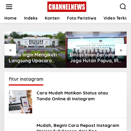
S
k
i
p
Home
Indeks
Konten
Foto Peristiwa
Video Terkini
t
o
c
o
n
«
»
t
Kamu Ingin Mengikuti
Lintas Iman Bersatu
e
n
Langsung Upacara
Jaga Hutan Papua, IRI
t
HUT Ke-81
Indonesia Resmikan
Kemerdekaan RI di
Chapter Papua Barat
Istana? Ini Link
Daya
fitur instagram
Pendaftaran Resminya
di Sini
Cara Mudah Matikan Status atau
Tanda Online di ‎Instagram ‎
Mudah, Begini Cara Repost Instagram