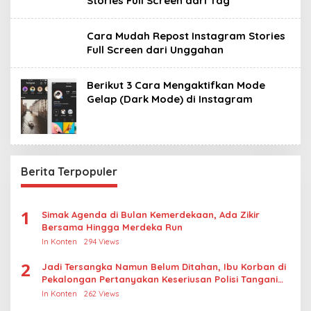
Stories Full Screen dari Tag
Cara Mudah Repost Instagram Stories
Full Screen dari Unggahan ‎
Berikut 3 Cara Mengaktifkan Mode
Gelap (Dark Mode) di Instagram
Berita Terpopuler
1
Simak Agenda di Bulan Kemerdekaan, Ada Zikir
Bersama Hingga Merdeka Run
In Konten
294 Views
2
Jadi Tersangka Namun Belum Ditahan, Ibu Korban di
Pekalongan Pertanyakan Keseriusan Polisi Tangani
Kasus Rudapksa Sampai Anaknya Hamil
In Konten
262 Views