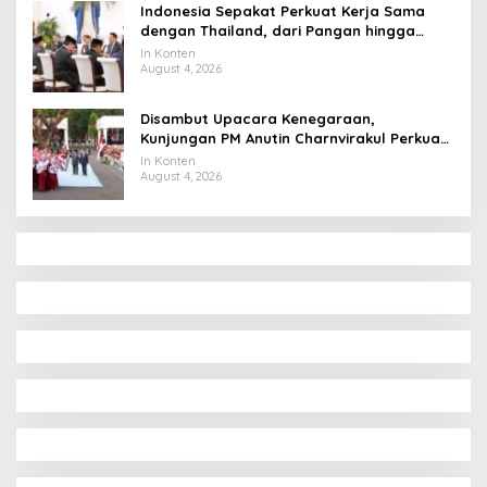
Indonesia Sepakat Perkuat Kerja Sama
dengan Thailand, dari Pangan hingga
Ekonomi Digital
In Konten
August 4, 2026
Disambut Upacara Kenegaraan,
Kunjungan PM Anutin Charnvirakul Perkuat
Hubungan Indonesia-Thailand
In Konten
August 4, 2026