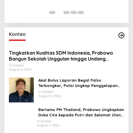
R
In 
Konten
Tingkatkan Kualitas SDM Indonesia, Prabowo
Bangun Sekolah Unggulan hingga Undang
Universitas Terbaik Dunia
In Konten
August 6, 2026
Akal Bulus Laporan Begal Palsu
Terbongkar, Polisi Ungkap Penggelapan
Uang Perusahaan untuk Crypto
In Konten
August 5, 2026
Bertemu PM Thailand, Prabowo Ungkapkan
Duka Cita kepada Putri dan Selamat Ulang
Tahun ke Raja Thailand
In Konten
August 4, 2026