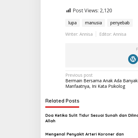
Post Views:
2,120
lupa
manusia
penyebab
Writer: Annisa
Editor: Annisa
P
Previous post
Bermain Bersama Anak Ada Banyak
o
Manfaatnya, Ini Kata Psikolog
s
t
Related Posts
n
Doa Ketika Sulit Tidur Sesuai Sunah dan Dilin
a
Allah
v
Mengenal Penyakit Arteri Koroner dan
i