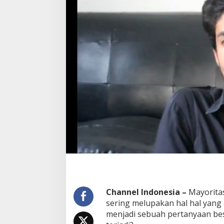
e
r
i
n
g
L
u
p
a
Channel Indonesia –
Mayorita
sering melupakan hal hal yang 
menjadi sebuah pertanyaan be