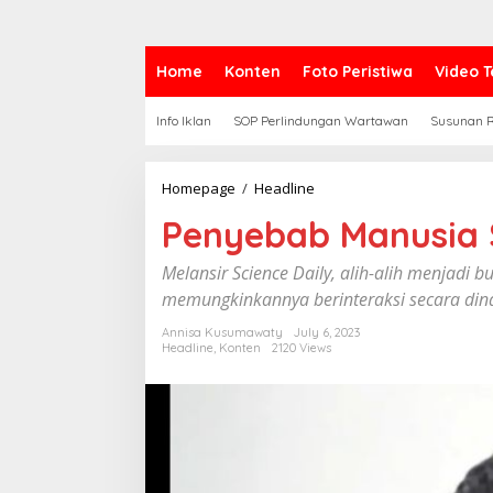
Home
Konten
Foto Peristiwa
Video T
Info Iklan
SOP Perlindungan Wartawan
Susunan R
Homepage
/
Headline
P
e
Penyebab Manusia 
n
y
e
Melansir Science Daily, alih-alih menjadi 
b
memungkinkannya berinteraksi secara din
a
b
Annisa Kusumawaty
July 6, 2023
M
Headline
,
Konten
2120 Views
a
n
u
s
i
a
S