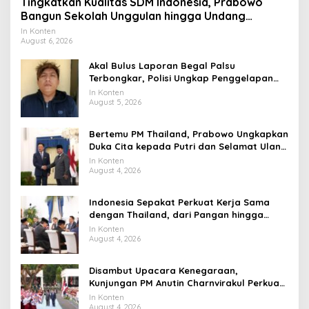
Tingkatkan Kualitas SDM Indonesia, Prabowo
Bangun Sekolah Unggulan hingga Undang
Universitas Terbaik Dunia
In Konten
August 6, 2026
Akal Bulus Laporan Begal Palsu
Terbongkar, Polisi Ungkap Penggelapan
Uang Perusahaan untuk Crypto
In Konten
August 5, 2026
Bertemu PM Thailand, Prabowo Ungkapkan
Duka Cita kepada Putri dan Selamat Ulang
Tahun ke Raja Thailand
In Konten
August 4, 2026
Indonesia Sepakat Perkuat Kerja Sama
dengan Thailand, dari Pangan hingga
Ekonomi Digital
In Konten
August 4, 2026
Disambut Upacara Kenegaraan,
Kunjungan PM Anutin Charnvirakul Perkuat
Hubungan Indonesia-Thailand
In Konten
August 4, 2026