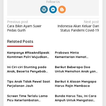
Follow Us
P
Previous post
Next post
Cara Bikin Ayam Suwir
Indonesia Akan Keluar Dari
o
Pedas Gurih
Status Pandemi Covid-19
s
t
Related Posts
n
Kampanye #RiseAndSpeak:
Prabowo Minta
a
Komitmen Polri Wujudkan
Kementerian Hemat
v
Lingkungan Aman dan
Anggaran, Sorot Prioritas
Inklusif Bagi Perempuan
untuk Anak-anak dan Guru
Ini Ciri-ciri Stunting pada
Berikut Beberapa Doa
i
dan Anak
Anak, Beserta Penyebab
Untuk Memohon Anak yang
g
dan Cara Mencegahnya ‎
Saleh Salehah
a
Tips Anak Tidak Rewel Saat
Berikut 6 Alasan Mengapa
Perjalanan Jauh
Harus Rajin Membaca
t
i
Screen Time Terlalu Lama
Bunda Harus Tau, Ini Cara
Picu Keterlambatan
Ampuh Untuk Mengatasi
o
Perkembangan Pada Anak
Anak Sulit Makan