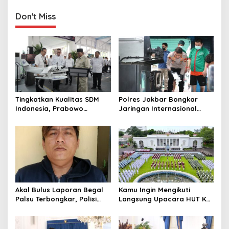
n
Don't Miss
Tingkatkan Kualitas SDM
Polres Jakbar Bongkar
Indonesia, Prabowo
Jaringan Internasional
Bangun Sekolah Unggulan
Pemasok Bahan Baku
hingga Undang Universitas
Narkoba, 7 Tersangka
Terbaik Dunia
Diringkus dan Barang Bukti
1,1 Ton Rp119 Miliar
Dimusnahkan
Akal Bulus Laporan Begal
Kamu Ingin Mengikuti
Palsu Terbongkar, Polisi
Langsung Upacara HUT Ke-
Ungkap Penggelapan Uang
81 Kemerdekaan RI di
Perusahaan untuk Crypto
Istana? Ini Link
Pendaftaran Resminya di