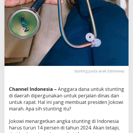
e
l
a
s
a
n
I
l
m
i
a
h
n
stunting pada anak (Istimewa)
y
a
Channel Indonesia –
Anggara dana untuk stunting
di daerah dipergunakan untuk perjalan dinas dan
untuk rapat. Hal ini yang membuat presiden Jokowi
marah. Apa sih stunting itu?
Jokowi menargetkan angka stunting di Indonesia
harus turun 14 persen di tahun 2024. Akan tetapi,