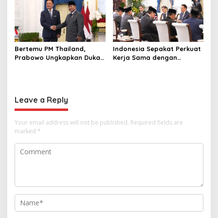
Sini
Bertemu PM Thailand,
Indonesia Sepakat Perkuat
Prabowo Ungkapkan Duka
Kerja Sama dengan
Cita kepada Putri dan
Thailand, dari Pangan
Selamat Ulang Tahun ke
hingga Ekonomi Digital
Raja Thailand
Leave a Reply
Your email address will not be published.
Required fields are
marked
*