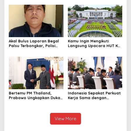
hingga Undang Universitas
Narkoba, 7 Tersangka
Terbaik Dunia
Diringkus dan Barang Bukti
1,1 Ton Rp119 Miliar
Dimusnahkan
Akal Bulus Laporan Begal
Kamu Ingin Mengikuti
Palsu Terbongkar, Polisi
Langsung Upacara HUT Ke-
Ungkap Penggelapan Uang
81 Kemerdekaan RI di
Perusahaan untuk Crypto
Istana? Ini Link
Pendaftaran Resminya di
Sini
Bertemu PM Thailand,
Indonesia Sepakat Perkuat
Prabowo Ungkapkan Duka
Kerja Sama dengan
Cita kepada Putri dan
Thailand, dari Pangan
Selamat Ulang Tahun ke
hingga Ekonomi Digital
Raja Thailand
View More