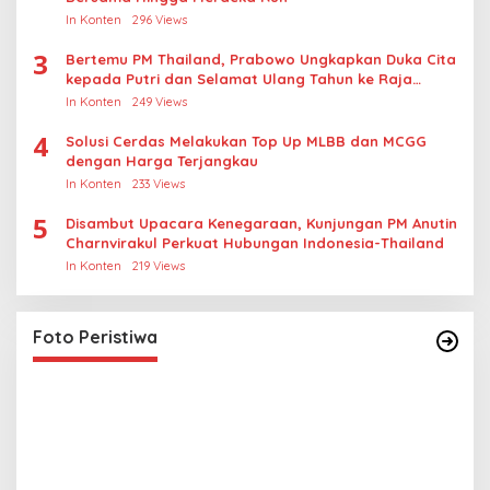
In Konten
296 Views
3
Bertemu PM Thailand, Prabowo Ungkapkan Duka Cita
kepada Putri dan Selamat Ulang Tahun ke Raja
Thailand
In Konten
249 Views
4
Solusi Cerdas Melakukan Top Up MLBB dan MCGG
dengan Harga Terjangkau
In Konten
233 Views
5
Disambut Upacara Kenegaraan, Kunjungan PM Anutin
Charnvirakul Perkuat Hubungan Indonesia-Thailand
In Konten
219 Views
Lihat dari Dekat Operasi Laut Gabungan dan
Penembakan Senjata Khusus TNI
In Foto Peristiwa
|
April 26, 2026
Foto Peristiwa