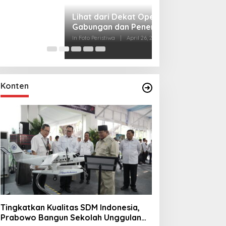
Lihat dari Dekat
Miraj Nabi Muh
Santunan Anak Y
In Foto Peristiwa
|
Janu
Rt001/Rw012 Pa
Konten
Tingkatkan Kualitas SDM Indonesia,
Prabowo Bangun Sekolah Unggulan