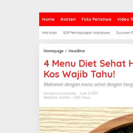
Home
Konten
Foto Peristiwa
Video T
Info Iklan
SOP Perlindungan Wartawan
Susunan R
Homepage
/
Headline
4
M
4 Menu Diet Sehat 
e
n
Kos Wajib Tahu!
u
D
i
Makanan dengan menu sehat dengan harga
e
t
Annisa Kusumawaty
June 9, 2023
Headline
,
Konten
2465 Views
S
e
h
a
t
H
a