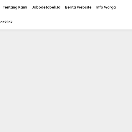
Tentang Kami
Jabodetabek.Id
Berita Website
Info Warga
acklink