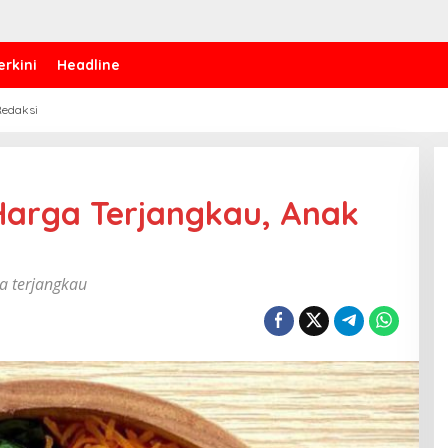
erkini
Headline
edaksi
Harga Terjangkau, Anak
 terjangkau