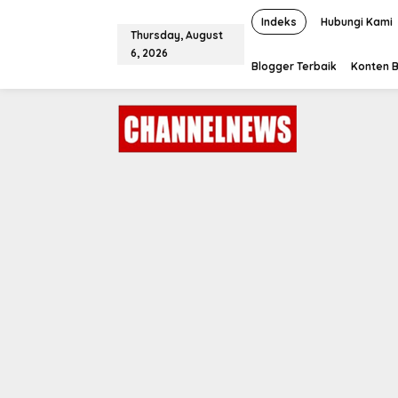
S
k
Indeks
Hubungi Kami
Thursday, August
i
6, 2026
p
Blogger Terbaik
Konten B
t
o
c
o
n
t
e
n
t