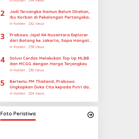
In Konten
294 Views
2
Jadi Tersangka Namun Belum Ditahan,
Ibu Korban di Pekalongan Pertanyakan
Keseriusan Polisi Tangani Kasus
In Konten
262 Views
Rudapksa Sampai Anaknya Hamil
3
Prabowo Jajal KA Nusantara Explorer
dari Batang ke Jakarta, Sapa Hangat
Warga
In Konten
258 Views
4
Solusi Cerdas Melakukan Top Up MLBB
dan MCGG dengan Harga Terjangkau
In Konten
230 Views
5
Bertemu PM Thailand, Prabowo
Ungkapkan Duka Cita kepada Putri dan
Selamat Ulang Tahun ke Raja Thailand
In Konten
204 Views
Lihat dari Dekat Operasi Laut
Gabungan dan Penembakan
Senjata Khusus TNI
In Foto Peristiwa
|
April 26, 2026
Foto Peristiwa