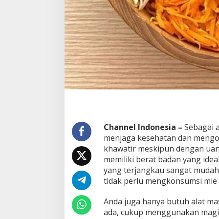
b
T
a
h
u
!
Channel Indonesia –
Sebagai 
menjaga kesehatan dan mengon
khawatir meskipun dengan uan
memiliki berat badan yang ide
yang terjangkau sangat mudah 
tidak perlu mengkonsumsi mie 
Anda juga hanya butuh alat mas
ada, cukup menggunakan magic