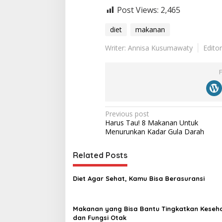
Post Views:
2,465
diet
makanan
Writer: Annisa Kusumawaty
Edito
P
Previous post
Harus Tau! 8 Makanan Untuk
o
Menurunkan Kadar Gula Darah
s
t
Related Posts
n
Diet Agar Sehat, Kamu Bisa Berasuransi
a
v
Makanan yang Bisa Bantu Tingkatkan Keseh
i
dan Fungsi Otak