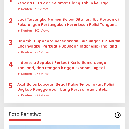
kepada Putri dan Selamat Ulang Tahun ke Raja
Thailand
In Konten
313 Views
2
Jadi Tersangka Namun Belum Ditahan, Ibu Korban di
Pekalongan Pertanyakan Keseriusan Polisi Tangani
Kasus Rudapksa Sampai Anaknya Hamil
In Konten
302 Views
3
Disambut Upacara Kenegaraan, Kunjungan PM Anutin
Charnvirakul Perkuat Hubungan Indonesia-Thailand
In Konten
277 Views
4
Indonesia Sepakat Perkuat Kerja Sama dengan
Thailand, dari Pangan hingga Ekonomi Digital
In Konten
266 Views
5
Akal Bulus Laporan Begal Palsu Terbongkar, Polisi
Ungkap Penggelapan Uang Perusahaan untuk
Crypto
In Konten
229 Views
Foto Peristiwa