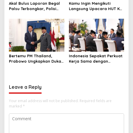
Akal Bulus Laporan Begal
Kamu Ingin Mengikuti
Palsu Terbongkar, Polisi
Langsung Upacara HUT Ke-
Ungkap Penggelapan Uang
81 Kemerdekaan RI di
Perusahaan untuk Crypto
Istana? Ini Link
Pendaftaran Resminya di
Sini
Bertemu PM Thailand,
Indonesia Sepakat Perkuat
Prabowo Ungkapkan Duka
Kerja Sama dengan
Cita kepada Putri dan
Thailand, dari Pangan
Selamat Ulang Tahun ke
hingga Ekonomi Digital
Raja Thailand
Leave a Reply
Your email address will not be published.
Required fields are
marked
*