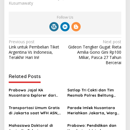
Kusumawaty
Follow Us
P
Previous post
Next post
Link untuk Pembelian Tiket
Gideon Tengker Gugat Rieta
o
Argentina Vs Indonesia,
Amilia Gono Gini Rp100
s
Terakhir Hari Ini!
Miliar, Pasca 27 Tahun
Bercerai
t
n
Related Posts
a
v
Prabowo Jajal KA
Satlap Tri Cakti dan Tim
Nusantara Explorer dari
Resmob Polres Belitung
i
Batang ke Jakarta, Sapa
Berhasil Menggagalkan
g
Hangat Warga
Perdagangan Timah Ilegal
Transportasi Umum Gratis
Parade Imlek Nusantara
Menuju Jakarta
di Jakarta saat WFH ASN,
Meriahkan Jakarta, Warga
a
Sejalan dengan Kebijakan
Antusias Meski Diguyur
t
Transformasi Budaya Kerja
Hujan
Mahasiswa Doktoral di
Prabowo: Pendidikan dan