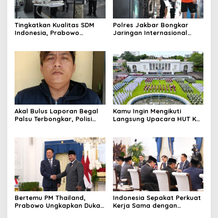
Tingkatkan Kualitas SDM
Polres Jakbar Bongkar
Indonesia, Prabowo
Jaringan Internasional
Bangun Sekolah Unggulan
Pemasok Bahan Baku
hingga Undang Universitas
Narkoba, 7 Tersangka
Terbaik Dunia
Diringkus dan Barang Bukti
1,1 Ton Rp119 Miliar
Dimusnahkan
Akal Bulus Laporan Begal
Kamu Ingin Mengikuti
Palsu Terbongkar, Polisi
Langsung Upacara HUT Ke-
Ungkap Penggelapan Uang
81 Kemerdekaan RI di
Perusahaan untuk Crypto
Istana? Ini Link
Pendaftaran Resminya di
Sini
Bertemu PM Thailand,
Indonesia Sepakat Perkuat
Prabowo Ungkapkan Duka
Kerja Sama dengan
Cita kepada Putri dan
Thailand, dari Pangan