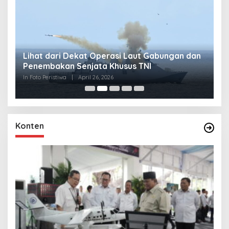
Lihat dari Dekat Operasi Laut Gabungan dan
L
Penembakan Senjata Khusus TNI
M
R
In Foto Peristiwa
|
April 26, 2026
In 
Konten