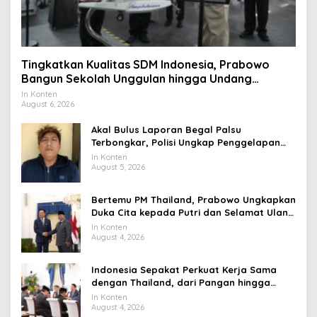
Tingkatkan Kualitas SDM Indonesia, Prabowo
Bangun Sekolah Unggulan hingga Undang
Universitas Terbaik Dunia
In Konten
August 6, 2026
Akal Bulus Laporan Begal Palsu
Terbongkar, Polisi Ungkap Penggelapan
Uang Perusahaan untuk Crypto
In Konten
August 5, 2026
Bertemu PM Thailand, Prabowo Ungkapkan
Duka Cita kepada Putri dan Selamat Ulang
Tahun ke Raja Thailand
In Konten
August 4, 2026
Indonesia Sepakat Perkuat Kerja Sama
dengan Thailand, dari Pangan hingga
Ekonomi Digital
In Konten
August 4, 2026