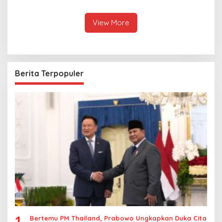
Selamat Ulang Tahun ke
hingga Ekonomi Digital
Raja Thailand
View More
Berita Terpopuler
1
Bertemu PM Thailand, Prabowo Ungkapkan Duka Cita