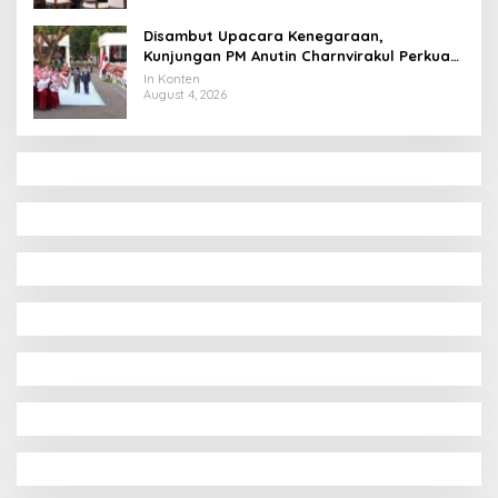
Disambut Upacara Kenegaraan,
Kunjungan PM Anutin Charnvirakul Perkuat
Hubungan Indonesia-Thailand
In Konten
August 4, 2026