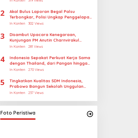
In Konten
319 Views
2
Akal Bulus Laporan Begal Palsu
Terbongkar, Polisi Ungkap Penggelapan
Uang Perusahaan untuk Crypto
In Konten
302 Views
3
Disambut Upacara Kenegaraan,
Kunjungan PM Anutin Charnvirakul
Perkuat Hubungan Indonesia-Thailand
In Konten
281 Views
4
Indonesia Sepakat Perkuat Kerja Sama
dengan Thailand, dari Pangan hingga
Ekonomi Digital
In Konten
270 Views
5
Tingkatkan Kualitas SDM Indonesia,
Prabowo Bangun Sekolah Unggulan
hingga Undang Universitas Terbaik
In Konten
237 Views
Dunia
Lihat dari Dekat Operasi Laut
Gabungan dan Penembakan
Senjata Khusus TNI
In Foto Peristiwa
|
April 26, 2026
Foto Peristiwa