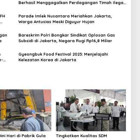
Berhasil Menggagalkan Perdagangan Timah Ilegal
Menuju Jakarta
WFH
Parade Imlek Nusantara Meriahkan Jakarta,
Warga Antusias Meski Diguyur Hujan
ngan
Bareskrim Polri Bongkar Sindikat Oplosan Gas
a
Subsidi di Jakarta, Negara Rugi Rp16,8 Miliar
n
Gyeongbuk Food Festival 2023: Menjelajahi
n-
Kelezatan Korea di Jakarta
ini Hari di Pabrik Gula
Tingkatkan Kualitas SDM