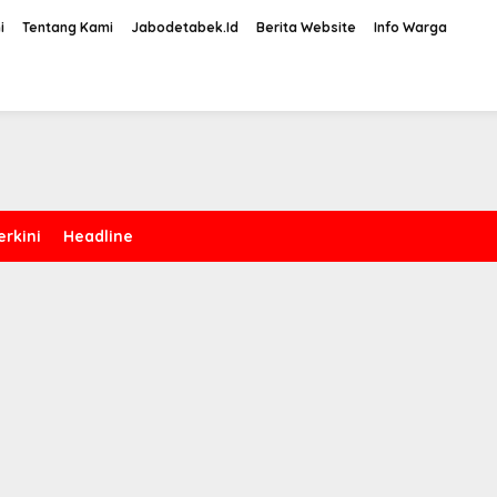
i
Tentang Kami
Jabodetabek.Id
Berita Website
Info Warga
erkini
Headline