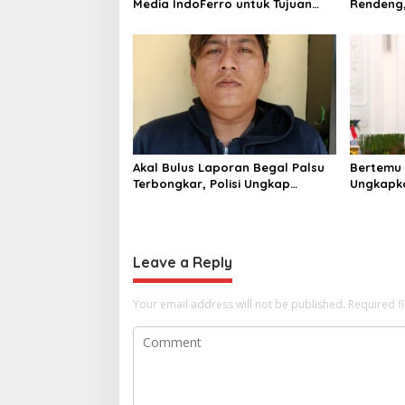
Media IndoFerro untuk Tujuan
Rendeng,
Kejahatan, Waspadalah!
Alat Pen
Akal Bulus Laporan Begal Palsu
Bertemu 
Terbongkar, Polisi Ungkap
Ungkapka
Penggelapan Uang Perusahaan
Putri da
untuk Crypto
ke Raja 
Leave a Reply
Your email address will not be published.
Required f