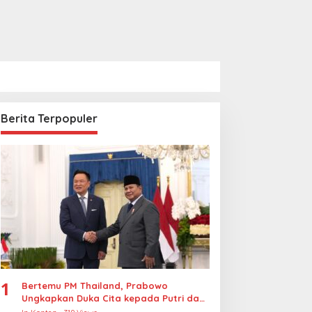
Berita Terpopuler
1
Bertemu PM Thailand, Prabowo
Ungkapkan Duka Cita kepada Putri dan
Selamat Ulang Tahun ke Raja Thailand