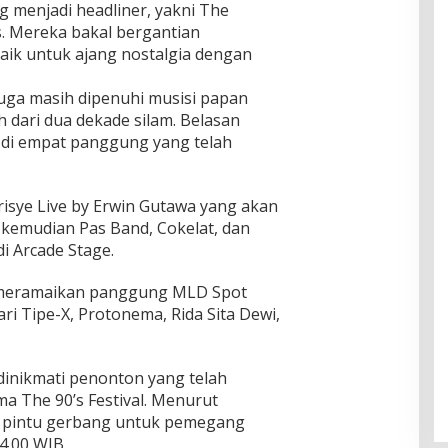
ng menjadi headliner, yakni The
ts. Mereka bakal bergantian
ik untuk ajang nostalgia dengan
 juga masih dipenuhi musisi papan
h dari dua dekade silam. Belasan
l di empat panggung yang telah
isye Live by Erwin Gutawa yang akan
emudian Pas Band, Cokelat, dan
i Arcade Stage.
n meramaikan panggung MLD Spot
ri Tipe-X, Protonema, Rida Sita Dewi,
dinikmati penonton yang telah
a The 90’s Festival. Menurut
pintu gerbang untuk pemegang
4.00 WIB.