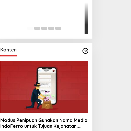
Lihat dari Dekat
Miraj Nabi Muh
Santunan Anak Y
In Foto Peristiwa
|
Janu
Rt001/Rw012 Pa
Konten
Modus Penipuan Gunakan Nama Media
IndoFerro untuk Tujuan Kejahatan,