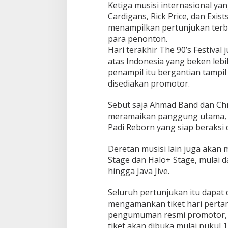
Ketiga musisi internasional ya
Cardigans, Rick Price, dan Exis
menampilkan pertunjukan terba
para penonton.
Hari terakhir The 90’s Festival
atas Indonesia yang beken lebi
penampil itu bergantian tampi
disediakan promotor.
Sebut saja Ahmad Band dan Chr
meramaikan panggung utama, k
Padi Reborn yang siap beraksi d
Deretan musisi lain juga aka
Stage dan Halo+ Stage, mulai da
hingga Java Jive.
Seluruh pertunjukan itu dapat 
mengamankan tiket hari pertam
pengumuman resmi promotor, 
tiket akan dibuka mulai pukul 1