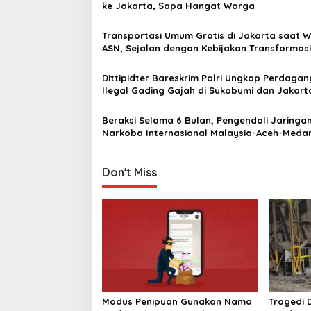
v
ke Jakarta, Sapa Hangat Warga
i
Transportasi Umum Gratis di Jakarta saat 
g
ASN, Sejalan dengan Kebijakan Transformasi
Budaya Kerja
a
Dittipidter Bareskrim Polri Ungkap Perdaga
t
Ilegal Gading Gajah di Sukabumi dan Jakart
i
Beraksi Selama 6 Bulan, Pengendali Jaringa
o
Narkoba Internasional Malaysia-Aceh-Meda
n
Jakarta Akhirnya Ditangkap
Don't Miss
Modus Penipuan Gunakan Nama
Tragedi D