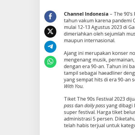
a
d
Channel Indonesia
– The 90’s 
i
tahun vakum karena pandemi C
L
i
mulai 12-13 Agustus 2023 di Ga
n
dimeriahkan oleh sejumlah musi
e
maupun internasional.
U
p
Ajang ini merupakan konser no
P
e
mengenang musik, permainan, 
n
dengan era 90-an. Tahun ini b
u
tampil sebagai haeadliner de
t
yang sempat hits di era 90-an 
u
p
With You.
Tiket The 90s Festival 2023 dij
pass
dan
daily pass
yang dibagi l
super festival. Harga tiket be
administrasi 5 persen. Diketahui
telah habis terjual untuk katego