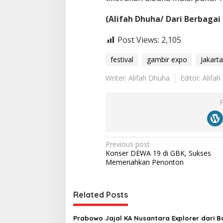
(Alifah Dhuha/ Dari Berbagai
Post Views:
2,105
festival
gambir expo
Jakarta
Writer: Alifah Dhuha
Editor: Alifa
P
Previous post
Konser DEWA 19 di GBK, Sukses
o
Memeriahkan Penonton
s
t
Related Posts
n
a
Prabowo Jajal KA Nusantara Explorer dari 