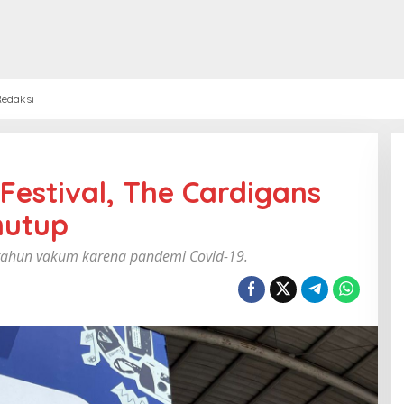
edaksi
Festival, The Cardigans
nutup
 3 tahun vakum karena pandemi Covid-19.