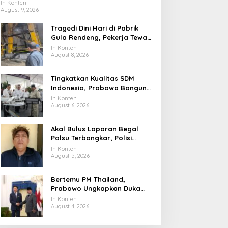
Waspadalah!
In Konten
August 9, 2026
Tragedi Dini Hari di Pabrik
Gula Rendeng, Pekerja Tewas
Tertimpa Alat Pengangkat
In Konten
Tebu
August 8, 2026
Tingkatkan Kualitas SDM
Indonesia, Prabowo Bangun
Sekolah Unggulan hingga
In Konten
Undang Universitas Terbaik
August 6, 2026
Dunia
Akal Bulus Laporan Begal
Palsu Terbongkar, Polisi
Ungkap Penggelapan Uang
In Konten
Perusahaan untuk Crypto
August 5, 2026
Bertemu PM Thailand,
Prabowo Ungkapkan Duka
Cita kepada Putri dan
In Konten
Selamat Ulang Tahun ke Raja
August 4, 2026
Thailand