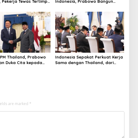
 Pekerja Tewas Tertimpa
Indonesia, Prabowo Bangun
gangkat Tebu
Sekolah Unggulan hingga
Undang Universitas Terbaik Dunia
PM Thailand, Prabowo
Indonesia Sepakat Perkuat Kerja
n Duka Cita kepada
Sama dengan Thailand, dari
n Selamat Ulang Tahun
Pangan hingga Ekonomi Digital
Thailand
ields are marked
*