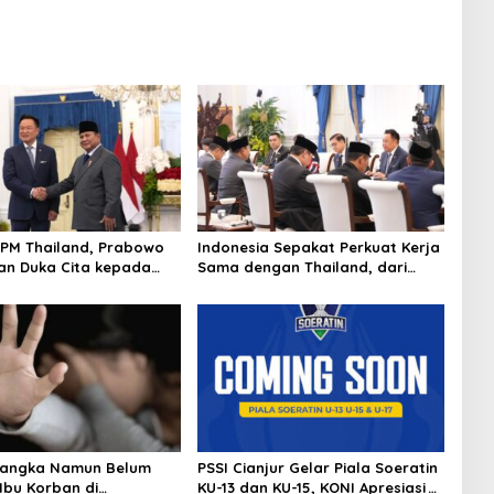
PM Thailand, Prabowo
Indonesia Sepakat Perkuat Kerja
n Duka Cita kepada
Sama dengan Thailand, dari
n Selamat Ulang Tahun
Pangan hingga Ekonomi Digital
Thailand
sangka Namun Belum
PSSI Cianjur Gelar Piala Soeratin
 Ibu Korban di
KU-13 dan KU-15, KONI Apresiasi