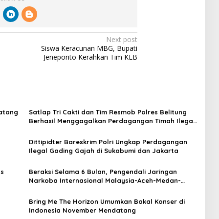
Next post
Siswa Keracunan MBG, Bupati
Jeneponto Kerahkan Tim KLB
Batang
Satlap Tri Cakti dan Tim Resmob Polres Belitung
Berhasil Menggagalkan Perdagangan Timah Ilegal
Menuju Jakarta
Dittipidter Bareskrim Polri Ungkap Perdagangan
Ilegal Gading Gajah di Sukabumi dan Jakarta
as
Beraksi Selama 6 Bulan, Pengendali Jaringan
Narkoba Internasional Malaysia-Aceh-Medan-
Jakarta Akhirnya Ditangkap
Bring Me The Horizon Umumkan Bakal Konser di
Indonesia November Mendatang