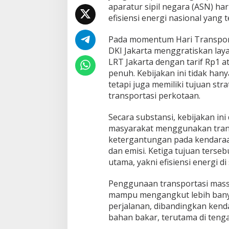
aparatur sipil negara (ASN) hari
,
S
efisiensi energi nasional yang
e
j
Pada momentum Hari Transporta
a
DKI Jakarta menggratiskan lay
l
LRT Jakarta dengan tarif Rp1 at
a
n
penuh. Kebijakan ini tidak ha
d
tetapi juga memiliki tujuan st
e
transportasi perkotaan.
n
g
Secara substansi, kebijakan i
a
n
masyarakat menggunakan tran
K
ketergantungan pada kendaraa
e
dan emisi. Ketiga tujuan terse
b
utama, yakni efisiensi energi di
i
j
a
Penggunaan transportasi massal
k
mampu mengangkut lebih ban
a
perjalanan, dibandingkan kend
n
bahan bakar, terutama di teng
T
r