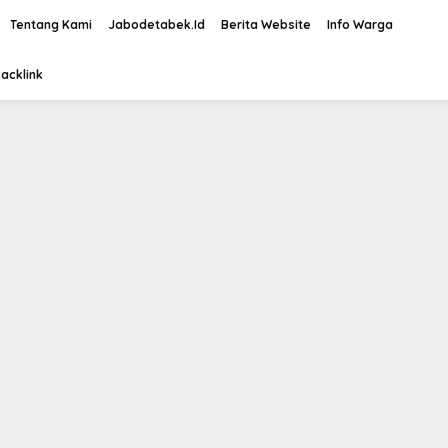
Tentang Kami
Jabodetabek.Id
Berita Website
Info Warga
acklink