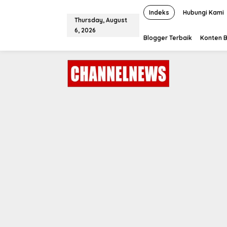
S
k
Indeks
Hubungi Kami
Thursday, August
i
6, 2026
p
Blogger Terbaik
Konten B
t
o
c
o
n
t
e
n
t