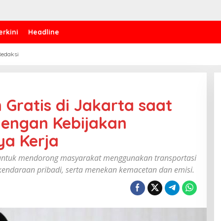
erkini
Headline
edaksi
Gratis di Jakarta saat
dengan Kebijakan
ya Kerja
n untuk mendorong masyarakat menggunakan transportasi
endaraan pribadi, serta menekan kemacetan dan emisi.