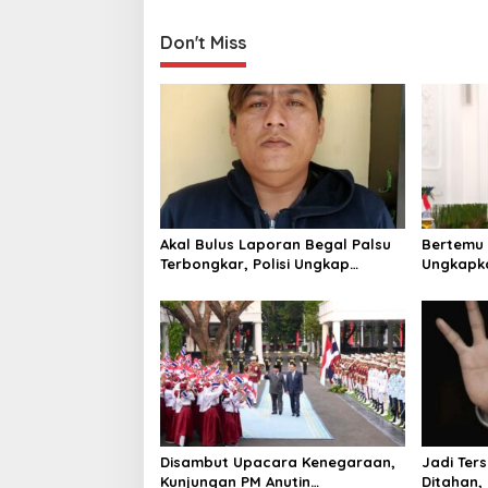
n
Don't Miss
Akal Bulus Laporan Begal Palsu
Bertemu 
Terbongkar, Polisi Ungkap
Ungkapka
Penggelapan Uang Perusahaan
Putri da
untuk Crypto
ke Raja 
Disambut Upacara Kenegaraan,
Jadi Ter
Kunjungan PM Anutin
Ditahan,