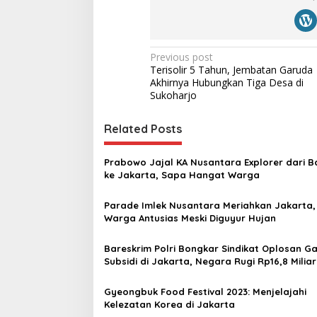
P
Previous post
Terisolir 5 Tahun, Jembatan Garuda
o
Akhirnya Hubungkan Tiga Desa di
s
Sukoharjo
t
Related Posts
n
a
Prabowo Jajal KA Nusantara Explorer dari 
v
ke Jakarta, Sapa Hangat Warga
i
Parade Imlek Nusantara Meriahkan Jakarta,
g
Warga Antusias Meski Diguyur Hujan
a
Bareskrim Polri Bongkar Sindikat Oplosan G
t
Subsidi di Jakarta, Negara Rugi Rp16,8 Miliar
i
Gyeongbuk Food Festival 2023: Menjelajahi
o
Kelezatan Korea di Jakarta