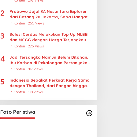
In Konten
292 Views
2
Prabowo Jajal KA Nusantara Explorer
dari Batang ke Jakarta, Sapa Hangat
Warga
In Konten
255 Views
3
Solusi Cerdas Melakukan Top Up MLBB
dan MCGG dengan Harga Terjangkau
In Konten
225 Views
4
Jadi Tersangka Namun Belum Ditahan,
Ibu Korban di Pekalongan Pertanyakan
Keseriusan Polisi Tangani Kasus
In Konten
187 Views
Rudapksa Sampai Anaknya Hamil
5
Indonesia Sepakat Perkuat Kerja Sama
dengan Thailand, dari Pangan hingga
Ekonomi Digital
In Konten
130 Views
Lihat dari Dekat Operasi Laut
Gabungan dan Penembakan
Senjata Khusus TNI
In Foto Peristiwa
|
April 26, 2026
Foto Peristiwa