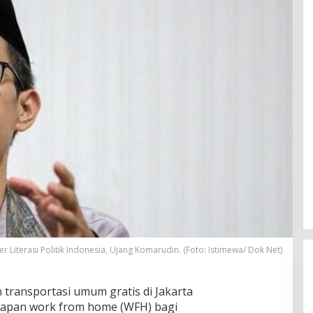
Pria Diduga Bunuh Diri di Jalur Rel
KA Blambangan-Pasar Senen,
er Literasi Politik Indonesia, Ujang Komarudin. (Foto: Istimewa/ Dok Net)
Kepala Putus Hingga Kaki Korban
In Foto Peristiwa
|
April 27, 2026
Hancur
 transportasi umum gratis di Jakarta
rapan work from home (WFH) bagi