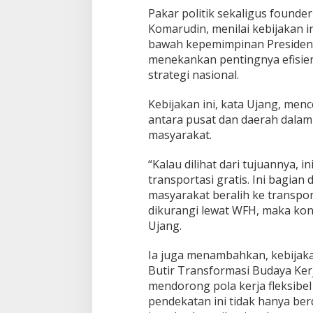
a
Pakar politik sekaligus founder 
n
Komarudin, menilai kebijakan i
s
bawah kepemimpinan Presiden
f
menekankan pentingnya efisien
o
r
strategi nasional.
m
a
Kebijakan ini, kata Ujang, men
s
antara pusat dan daerah dala
i
masyarakat.
B
u
d
“Kalau dilihat dari tujuannya, i
a
transportasi gratis. Ini bagian d
y
masyarakat beralih ke transpo
a
dikurangi lewat WFH, maka kons
K
e
Ujang.
r
j
Ia juga menambahkan, kebijaka
a
Butir Transformasi Budaya Kerj
mendorong pola kerja fleksibe
pendekatan ini tidak hanya ber