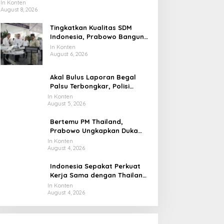
Pengangkat Tebu
In Konten
August 8, 2026
Tingkatkan Kualitas SDM
Indonesia, Prabowo Bangun
Sekolah Unggulan hingga
In Konten
Undang Universitas Terbaik
August 6, 2026
Dunia
Akal Bulus Laporan Begal
Palsu Terbongkar, Polisi
Ungkap Penggelapan Uang
In Konten
August 5, 2026
Perusahaan untuk Crypto
Bertemu PM Thailand,
Prabowo Ungkapkan Duka
Cita kepada Putri dan
In Konten
August 4, 2026
Selamat Ulang Tahun ke Raja
Thailand
Indonesia Sepakat Perkuat
Kerja Sama dengan Thailand,
dari Pangan hingga Ekonomi
In Konten
August 4, 2026
Digital