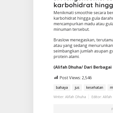
karbohidrat hingg
Menikmati smoothie secara be
karbohidrat hingga gula darah
mencampurkan madu atau gula 
minuman tersebut.
Braslow menegaskan, terutama
atau yang sedang menurunkan 
seimbangkan jumlah asupan gu
protein alami.
(Alifah Dhuha/ Dari Berbagai
Post Views:
2,546
bahaya
jus
kesehatan
m
Writer: Alifah Dhuha
Editor: Alifa