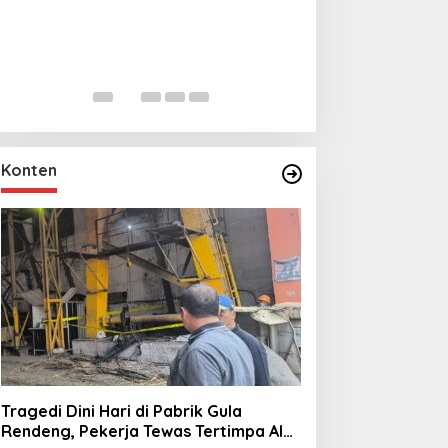
Lihat dari Dekat
Miraj Nabi Muh
Santunan Anak Y
In Foto Peristiwa
|
Janu
Rt001/Rw012 Pa
Konten
Tragedi Dini Hari di Pabrik Gula
Rendeng, Pekerja Tewas Tertimpa Alat