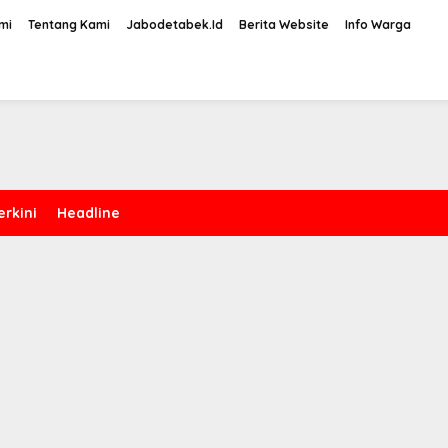
mi
Tentang Kami
Jabodetabek.Id
Berita Website
Info Warga
erkini
Headline