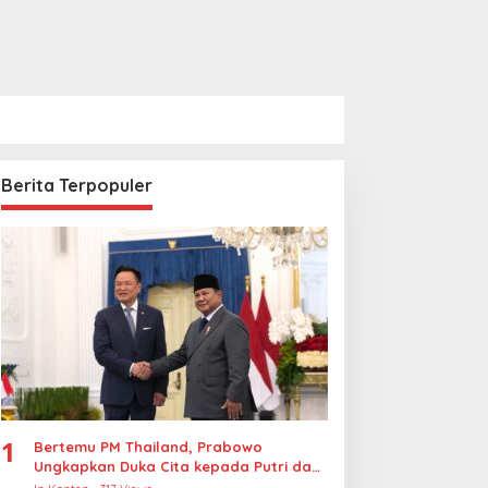
Berita Terpopuler
1
Bertemu PM Thailand, Prabowo
Ungkapkan Duka Cita kepada Putri dan
Selamat Ulang Tahun ke Raja Thailand