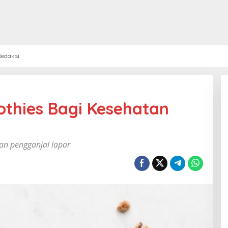
edaksi
thies Bagi Kesehatan
an pengganjal lapar