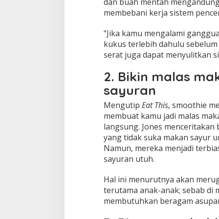
dan buah mentah mengandung t
membebani kerja sistem pence
“Jika kamu mengalami ganggua
kukus terlebih dahulu sebelum
serat juga dapat menyulitkan s
2. Bikin malas m
sayuran
Mengutip
Eat This
, smoothie me
membuat kamu jadi malas maka
langsung. Jones menceritakan 
yang tidak suka makan sayur 
Namun, mereka menjadi terbia
sayuran utuh.
Hal ini menurutnya akan merug
terutama anak-anak; sebab di
membutuhkan beragam asupa