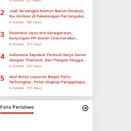
In Konten
317 Views
2
Jadi Tersangka Namun Belum Ditahan,
Ibu Korban di Pekalongan Pertanyakan
Keseriusan Polisi Tangani Kasus
In Konten
302 Views
Rudapksa Sampai Anaknya Hamil
3
Disambut Upacara Kenegaraan,
Kunjungan PM Anutin Charnvirakul
Perkuat Hubungan Indonesia-Thailand
In Konten
277 Views
4
Indonesia Sepakat Perkuat Kerja Sama
dengan Thailand, dari Pangan hingga
Ekonomi Digital
In Konten
267 Views
5
Akal Bulus Laporan Begal Palsu
Terbongkar, Polisi Ungkap Penggelapan
Uang Perusahaan untuk Crypto
In Konten
251 Views
Lihat dari Dekat Operasi Laut
Gabungan dan Penembakan
Senjata Khusus TNI
In Foto Peristiwa
|
April 26, 2026
Foto Peristiwa