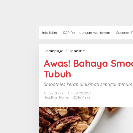
Info Iklan
SOP Perlindungan Wartawan
Susunan R
Homepage
/
Headline
A
w
Awas! Bahaya Smoo
a
s
Tubuh
!
B
a
Smoothies kerap dinikmati sebagai minum
h
a
Alifah Dhuha
August 29, 2023
Headline
,
Konten
2546 Views
y
a
S
m
o
o
t