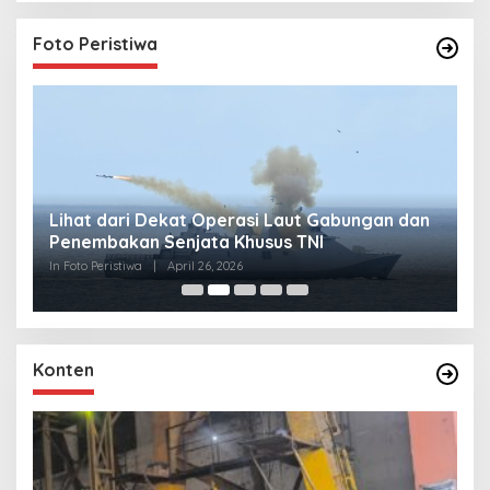
Foto Peristiwa
Lihat dari Dekat Operasi Laut Gabungan dan
L
Penembakan Senjata Khusus TNI
M
R
In Foto Peristiwa
|
April 26, 2026
In 
Konten