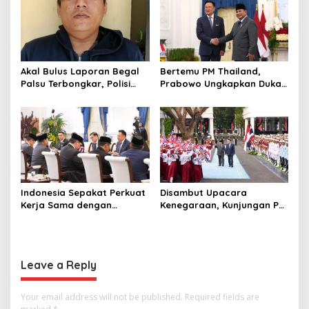
Akal Bulus Laporan Begal
Bertemu PM Thailand,
Palsu Terbongkar, Polisi
Prabowo Ungkapkan Duka
Ungkap Penggelapan Uang
Cita kepada Putri dan
Perusahaan untuk Crypto
Selamat Ulang Tahun ke
Raja Thailand
Indonesia Sepakat Perkuat
Disambut Upacara
Kerja Sama dengan
Kenegaraan, Kunjungan PM
Thailand, dari Pangan
Anutin Charnvirakul Perkuat
hingga Ekonomi Digital
Hubungan Indonesia-
Thailand
Leave a Reply
Your email address will not be published.
Required fields are