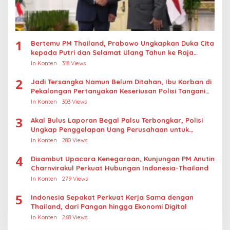
1
Bertemu PM Thailand, Prabowo Ungkapkan Duka Cita
kepada Putri dan Selamat Ulang Tahun ke Raja
Thailand
In Konten
318 Views
2
Jadi Tersangka Namun Belum Ditahan, Ibu Korban di
Pekalongan Pertanyakan Keseriusan Polisi Tangani
Kasus Rudapksa Sampai Anaknya Hamil
In Konten
303 Views
3
Akal Bulus Laporan Begal Palsu Terbongkar, Polisi
Ungkap Penggelapan Uang Perusahaan untuk
Crypto
In Konten
280 Views
4
Disambut Upacara Kenegaraan, Kunjungan PM Anutin
Charnvirakul Perkuat Hubungan Indonesia-Thailand
In Konten
279 Views
5
Indonesia Sepakat Perkuat Kerja Sama dengan
Thailand, dari Pangan hingga Ekonomi Digital
In Konten
268 Views