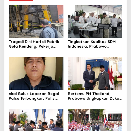
Tragedi Dini Hari di Pabrik
Tingkatkan Kualitas SDM
Gula Rendeng, Pekerja
Indonesia, Prabowo
Tewas Tertimpa Alat
Bangun Sekolah Unggulan
Pengangkat Tebu
hingga Undang Universitas
Terbaik Dunia
Akal Bulus Laporan Begal
Bertemu PM Thailand,
Palsu Terbongkar, Polisi
Prabowo Ungkapkan Duka
Ungkap Penggelapan Uang
Cita kepada Putri dan
Perusahaan untuk Crypto
Selamat Ulang Tahun ke
Raja Thailand