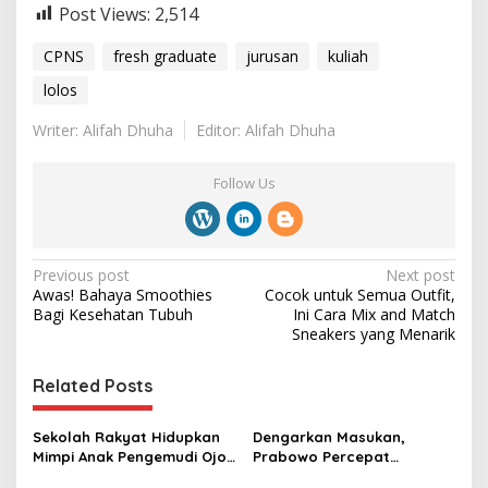
Post Views:
2,514
CPNS
fresh graduate
jurusan
kuliah
lolos
Writer: Alifah Dhuha
Editor: Alifah Dhuha
Follow Us
P
Previous post
Next post
Awas! Bahaya Smoothies
Cocok untuk Semua Outfit,
o
Bagi Kesehatan Tubuh
Ini Cara Mix and Match
s
Sneakers yang Menarik
t
Related Posts
n
a
Sekolah Rakyat Hidupkan
Dengarkan Masukan,
v
Mimpi Anak Pengemudi Ojol
Prabowo Percepat
untuk Kuliah di AS dan Jadi
Pengangkatan CASN, CPNS