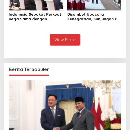
Indonesia Sepakat Perkuat
Disambut Upacara
Kerja Sama dengan
Kenegaraan, Kunjungan PM
Thailand, dari Pangan
Anutin Charnvirakul Perkuat
hingga Ekonomi Digital
Hubungan Indonesia-
Thailand
View More
Berita Terpopuler