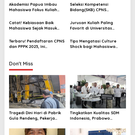
i
Data Analyst
Juni 2025, PPPK Oktober
Akademisi Papua Imbau
Seleksi Kompetensi
g
Mahasiswa Fokus Kuliah
Bidang(SKB) CPNS
dan Jauhi Organisasi Ilegal
Kemenag Digelar 19
a
Desember 2023, Ini
Catat! Kebiasaan Baik
Jurusan Kuliah Paling
t
Ketentuan dan ‎Sanksi yang
Mahasiswa Sejak Masuk
Favorit di Universitas
perlu diperhatikan
i
Kuliah
Indonesia (UI)
Terbaru! Pendaftaran CPNS
Tips Mengatasi Culture
o
dan PPPK 2023, Ini
Shock bagi Mahasiswa
n
Jadwalnya
Baru di Kampus
Don't Miss
Tragedi Dini Hari di Pabrik
Tingkatkan Kualitas SDM
Gula Rendeng, Pekerja
Indonesia, Prabowo
Tewas Tertimpa Alat
Bangun Sekolah Unggulan
Pengangkat Tebu
hingga Undang Universitas
Terbaik Dunia