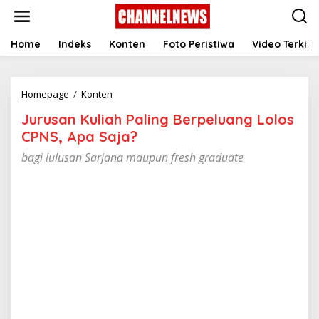
S
k
i
p
Home
Indeks
Konten
Foto Peristiwa
Video Terkini
t
o
c
Homepage
/
Konten
J
o
u
n
Jurusan Kuliah Paling Berpeluang Lolos
r
t
u
e
CPNS, Apa Saja?
s
n
bagi lulusan Sarjana maupun fresh graduate
a
t
n
K
u
l
i
a
h
P
a
l
i
n