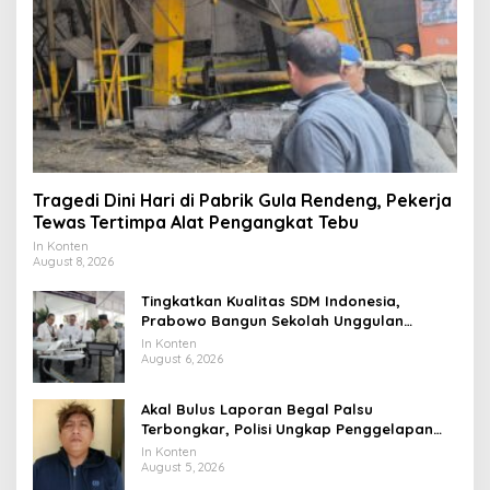
Tragedi Dini Hari di Pabrik Gula Rendeng, Pekerja
Tewas Tertimpa Alat Pengangkat Tebu
In Konten
August 8, 2026
Tingkatkan Kualitas SDM Indonesia,
Prabowo Bangun Sekolah Unggulan
hingga Undang Universitas Terbaik Dunia
In Konten
August 6, 2026
Akal Bulus Laporan Begal Palsu
Terbongkar, Polisi Ungkap Penggelapan
Uang Perusahaan untuk Crypto
In Konten
August 5, 2026