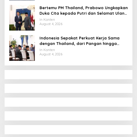
Bertemu PM Thailand, Prabowo Ungkapkan
Duka Cita kepada Putri dan Selamat Ulang
Tahun ke Raja Thailand
In Konten
August 4, 2026
Indonesia Sepakat Perkuat Kerja Sama
dengan Thailand, dari Pangan hingga
Ekonomi Digital
In Konten
August 4, 2026