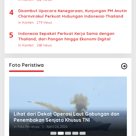
4
Disambut Upacara Kenegaraan, Kunjungan PM Anutin
Charnvirakul Perkuat Hubungan Indonesia-Thailand
In Konten
279 Views
5
Indonesia Sepakat Perkuat Kerja Sama dengan
Thailand, dari Pangan hingga Ekonomi Digital
In Konten
268 Views
Foto Peristiwa
Lihat dari Dekat Operasi Laut Gabungan dan
L
Penembakan Senjata Khusus TNI
M
R
In Foto Peristiwa
|
April 26, 2026
In 