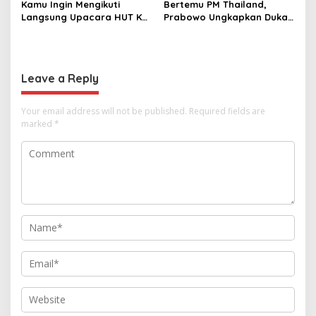
Kamu Ingin Mengikuti
Bertemu PM Thailand,
Langsung Upacara HUT Ke-
Prabowo Ungkapkan Duka
81 Kemerdekaan RI di
Cita kepada Putri dan
Istana? Ini Link
Selamat Ulang Tahun ke
Pendaftaran Resminya di
Raja Thailand
Sini
Leave a Reply
Your email address will not be published.
Required fields are
marked
*