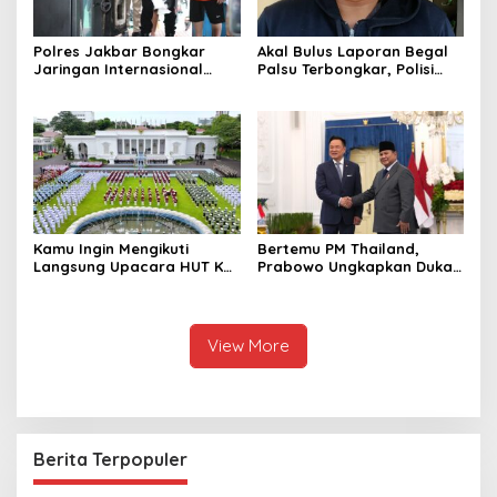
Polres Jakbar Bongkar
Akal Bulus Laporan Begal
Jaringan Internasional
Palsu Terbongkar, Polisi
Pemasok Bahan Baku
Ungkap Penggelapan Uang
Narkoba, 7 Tersangka
Perusahaan untuk Crypto
Diringkus dan Barang Bukti
1,1 Ton Rp119 Miliar
Dimusnahkan
Kamu Ingin Mengikuti
Bertemu PM Thailand,
Langsung Upacara HUT Ke-
Prabowo Ungkapkan Duka
81 Kemerdekaan RI di
Cita kepada Putri dan
Istana? Ini Link
Selamat Ulang Tahun ke
Pendaftaran Resminya di
Raja Thailand
Sini
View More
Berita Terpopuler