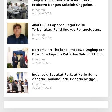
Tingkatkan Kualitas SDM Indonesia,
Prabowo Bangun Sekolah Unggulan
hingga Undang Universitas Terbaik Dunia
In Konten
August 6, 2026
Akal Bulus Laporan Begal Palsu
Terbongkar, Polisi Ungkap Penggelapan
Uang Perusahaan untuk Crypto
In Konten
August 5, 2026
Bertemu PM Thailand, Prabowo Ungkapkan
Duka Cita kepada Putri dan Selamat Ulang
Tahun ke Raja Thailand
In Konten
August 4, 2026
Indonesia Sepakat Perkuat Kerja Sama
dengan Thailand, dari Pangan hingga
Ekonomi Digital
In Konten
August 4, 2026