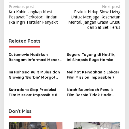
P
Previous post
Next post
Kru Kabin Ungkap Kursi
Praktik Hidup Slow Living
o
Pesawat Terkotor: Hindari
Untuk Menjaga Kesehatan
s
Jika Ingin Tertular Penyakit
Mental, Jangan Grasa Grusu
dan Sat Set Terus
t
n
Related Posts
a
v
Dutamovie Hadirkan
Segera Tayang di Netflix,
Beragam Informasi Menarik
Ini Sinopsis Buya Hamka
i
Seputar Film, Penasaran
g
Ingin Menonton?
Ini Rahasia Kulit Mulus dan
Melihat Keindahan 3 Lokasi
Glowing ‘Barbie’ Morgot
Film Mission Impossible 7
a
Robbie
t
Sutradara Siap Produksi
Noah Baumbach Penulis
i
Film Mission: Impossible 8
Film Barbie Tidak Hadir
Saat Acara Premiere Film
o
Karena Dukung Aksi Mogok
n
Kerja
Don't Miss