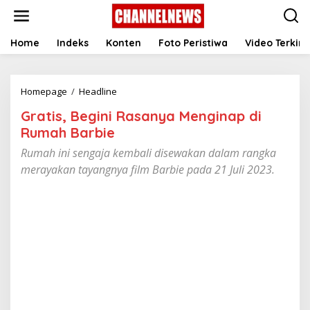
S
k
i
p
Home
Indeks
Konten
Foto Peristiwa
Video Terkini
t
o
c
Homepage
/
Headline
G
o
r
n
Gratis, Begini Rasanya Menginap di
a
t
t
e
Rumah Barbie
i
n
Rumah ini sengaja kembali disewakan dalam rangka
s
t
,
merayakan tayangnya film Barbie pada 21 Juli 2023.
B
e
g
i
n
i
R
a
s
a
n