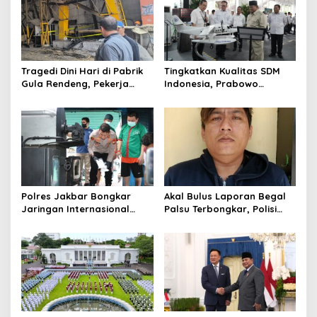
Tragedi Dini Hari di Pabrik
Tingkatkan Kualitas SDM
Gula Rendeng, Pekerja
Indonesia, Prabowo
Tewas Tertimpa Alat
Bangun Sekolah Unggulan
Pengangkat Tebu
hingga Undang Universitas
Terbaik Dunia
Polres Jakbar Bongkar
Akal Bulus Laporan Begal
Jaringan Internasional
Palsu Terbongkar, Polisi
Pemasok Bahan Baku
Ungkap Penggelapan Uang
Narkoba, 7 Tersangka
Perusahaan untuk Crypto
Diringkus dan Barang Bukti
1,1 Ton Rp119 Miliar
Dimusnahkan