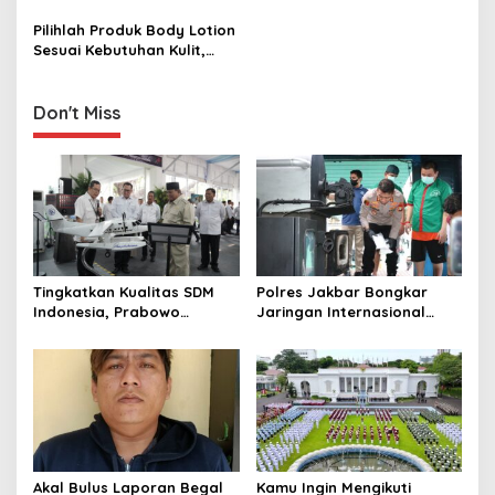
i
Tepat
Pilihlah Produk Body Lotion
o
Sesuai Kebutuhan Kulit,
n
Berikut Rekomendasinya
Don't Miss
Tingkatkan Kualitas SDM
Polres Jakbar Bongkar
Indonesia, Prabowo
Jaringan Internasional
Bangun Sekolah Unggulan
Pemasok Bahan Baku
hingga Undang Universitas
Narkoba, 7 Tersangka
Terbaik Dunia
Diringkus dan Barang Bukti
1,1 Ton Rp119 Miliar
Dimusnahkan
Akal Bulus Laporan Begal
Kamu Ingin Mengikuti