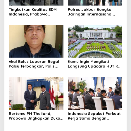
Tingkatkan Kualitas SDM
Polres Jakbar Bongkar
Indonesia, Prabowo
Jaringan Internasional
Bangun Sekolah Unggulan
Pemasok Bahan Baku
hingga Undang Universitas
Narkoba, 7 Tersangka
Terbaik Dunia
Diringkus dan Barang Bukti
1,1 Ton Rp119 Miliar
Dimusnahkan
Akal Bulus Laporan Begal
Kamu Ingin Mengikuti
Palsu Terbongkar, Polisi
Langsung Upacara HUT Ke-
Ungkap Penggelapan Uang
81 Kemerdekaan RI di
Perusahaan untuk Crypto
Istana? Ini Link
Pendaftaran Resminya di
Sini
Bertemu PM Thailand,
Indonesia Sepakat Perkuat
Prabowo Ungkapkan Duka
Kerja Sama dengan
Cita kepada Putri dan
Thailand, dari Pangan
Selamat Ulang Tahun ke
hingga Ekonomi Digital