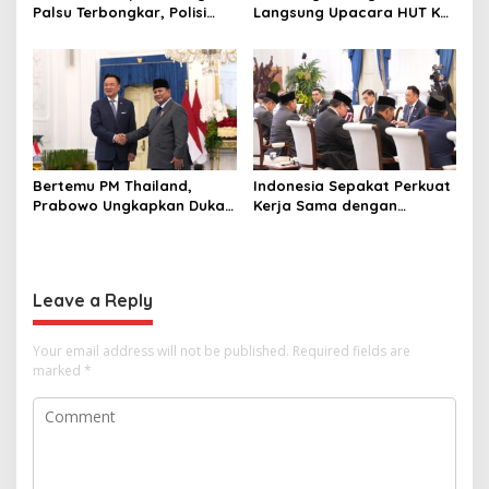
Palsu Terbongkar, Polisi
Langsung Upacara HUT Ke-
Ungkap Penggelapan Uang
81 Kemerdekaan RI di
Perusahaan untuk Crypto
Istana? Ini Link
Pendaftaran Resminya di
Sini
Bertemu PM Thailand,
Indonesia Sepakat Perkuat
Prabowo Ungkapkan Duka
Kerja Sama dengan
Cita kepada Putri dan
Thailand, dari Pangan
Selamat Ulang Tahun ke
hingga Ekonomi Digital
Raja Thailand
Leave a Reply
Your email address will not be published.
Required fields are
marked
*