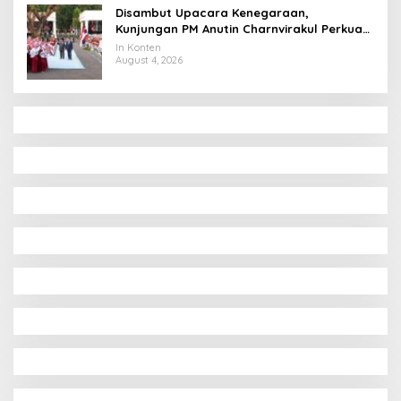
Disambut Upacara Kenegaraan,
Kunjungan PM Anutin Charnvirakul Perkuat
Hubungan Indonesia-Thailand
In Konten
August 4, 2026