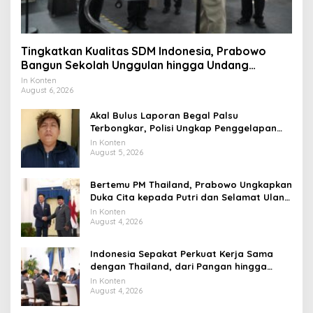
Tingkatkan Kualitas SDM Indonesia, Prabowo
Bangun Sekolah Unggulan hingga Undang
Universitas Terbaik Dunia
In Konten
August 6, 2026
Akal Bulus Laporan Begal Palsu
Terbongkar, Polisi Ungkap Penggelapan
Uang Perusahaan untuk Crypto
In Konten
August 5, 2026
Bertemu PM Thailand, Prabowo Ungkapkan
Duka Cita kepada Putri dan Selamat Ulang
Tahun ke Raja Thailand
In Konten
August 4, 2026
Indonesia Sepakat Perkuat Kerja Sama
dengan Thailand, dari Pangan hingga
Ekonomi Digital
In Konten
August 4, 2026