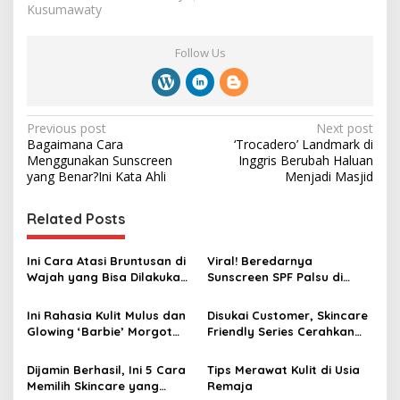
Kusumawaty
Follow Us
P
Previous post
Next post
Bagaimana Cara
‘Trocadero’ Landmark di
o
Menggunakan Sunscreen
Inggris Berubah Haluan
s
yang Benar?Ini Kata Ahli
Menjadi Masjid
t
Related Posts
n
a
Ini Cara Atasi Bruntusan di
Viral! Beredarnya
v
Wajah yang Bisa Dilakukan
Sunscreen SPF Palsu di
di Rumah
Medsos
i
Ini Rahasia Kulit Mulus dan
Disukai Customer, Skincare
g
Glowing ‘Barbie’ Morgot
Friendly Series Cerahkan
Robbie
dan Sehatkan Kulit Wajah
a
Dijamin Berhasil, Ini 5 Cara
Tips Merawat Kulit di Usia
t
Memilih Skincare yang
Remaja