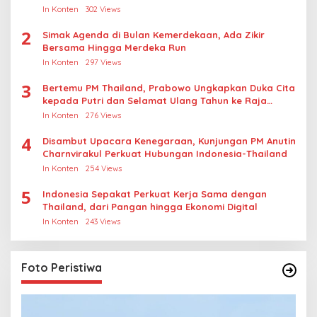
Kasus Rudapksa Sampai Anaknya Hamil
In Konten
302 Views
2
Simak Agenda di Bulan Kemerdekaan, Ada Zikir
Bersama Hingga Merdeka Run
In Konten
297 Views
3
Bertemu PM Thailand, Prabowo Ungkapkan Duka Cita
kepada Putri dan Selamat Ulang Tahun ke Raja
Thailand
In Konten
276 Views
4
Disambut Upacara Kenegaraan, Kunjungan PM Anutin
Charnvirakul Perkuat Hubungan Indonesia-Thailand
In Konten
254 Views
5
Indonesia Sepakat Perkuat Kerja Sama dengan
Thailand, dari Pangan hingga Ekonomi Digital
In Konten
243 Views
Foto Peristiwa