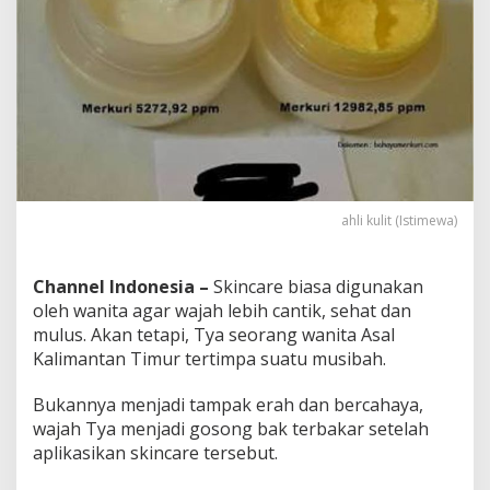
c
a
r
e
I
n
i
,
K
o
k
ahli kulit (Istimewa)
B
i
s
Channel Indonesia –
Skincare biasa digunakan
a
?
oleh wanita agar wajah lebih cantik, sehat dan
mulus. Akan tetapi, Tya seorang wanita Asal
Kalimantan Timur tertimpa suatu musibah.
Bukannya menjadi tampak erah dan bercahaya,
wajah Tya menjadi gosong bak terbakar setelah
aplikasikan skincare tersebut.