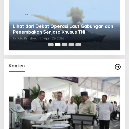
Lihat dari Dekat Operasi Laut Gabungan dan
L
Penembakan Senjata Khusus TNI
M
R
In Foto Peristiwa
|
April 26, 2026
In 
Konten