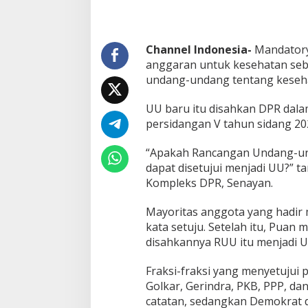
d
a
U
U
Channel Indonesia-
Mandatory
B
anggaran untuk kesehatan seb
a
undang-undang tentang keseh
r
u
UU baru itu disahkan DPR dal
persidangan V tahun sidang 2022
“Apakah Rancangan Undang-un
dapat disetujui menjadi UU?” 
Kompleks DPR, Senayan.
Mayoritas anggota yang hadir
kata setuju. Setelah itu, Puan
disahkannya RUU itu menjadi U
Fraksi-fraksi yang menyetujui 
Golkar, Gerindra, PKB, PPP, 
catatan, sedangkan Demokrat 