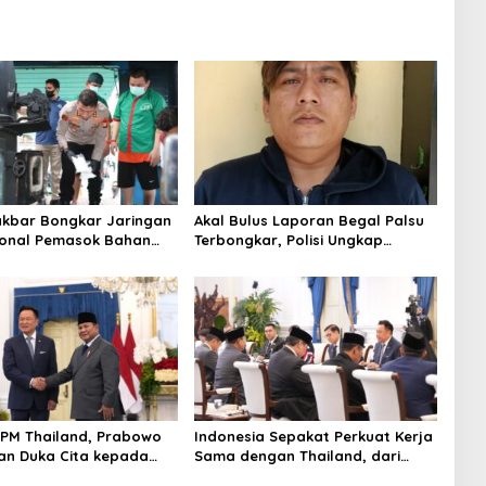
akbar Bongkar Jaringan
Akal Bulus Laporan Begal Palsu
ional Pemasok Bahan
Terbongkar, Polisi Ungkap
koba, 7 Tersangka
Penggelapan Uang Perusahaan
 dan Barang Bukti 1,1
untuk Crypto
9 Miliar Dimusnahkan
PM Thailand, Prabowo
Indonesia Sepakat Perkuat Kerja
n Duka Cita kepada
Sama dengan Thailand, dari
n Selamat Ulang Tahun
Pangan hingga Ekonomi Digital