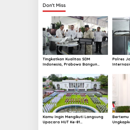
Don't Miss
Tingkatkan Kualitas SDM
Polres J
Indonesia, Prabowo Bangun
Internas
Sekolah Unggulan hingga
Baku Nar
Undang Universitas Terbaik Dunia
Diringkus
Ton Rp11
Kamu Ingin Mengikuti Langsung
Bertemu 
Upacara HUT Ke-81
Ungkapka
Kemerdekaan RI di Istana? Ini
Putri da