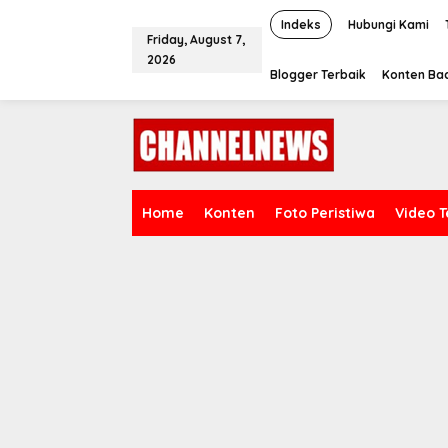
S
k
Indeks
Hubungi Kami
Friday, August 7,
i
2026
p
Blogger Terbaik
Konten Bac
t
o
c
o
n
t
e
n
Home
Konten
Foto Peristiwa
Video T
t