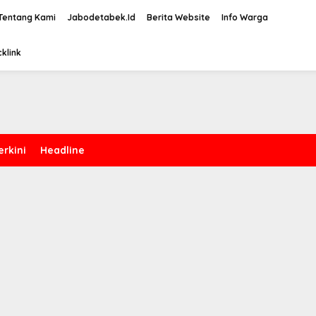
Tentang Kami
Jabodetabek.Id
Berita Website
Info Warga
klink
erkini
Headline