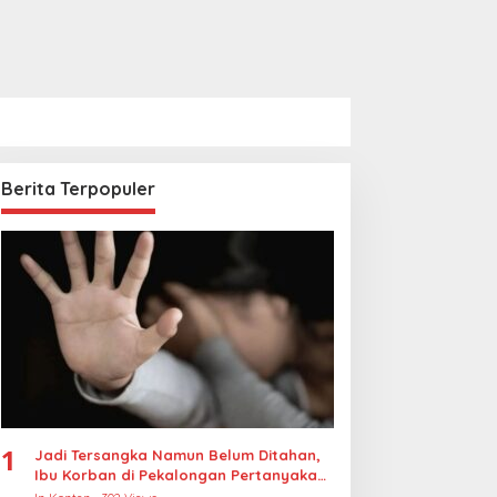
Berita Terpopuler
1
Jadi Tersangka Namun Belum Ditahan,
Ibu Korban di Pekalongan Pertanyakan
Keseriusan Polisi Tangani Kasus