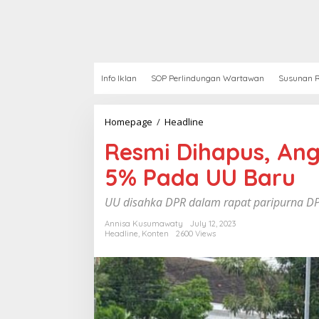
Info Iklan
SOP Perlindungan Wartawan
Susunan R
Homepage
/
Headline
R
e
Resmi Dihapus, Ang
s
m
5% Pada UU Baru
i
D
i
UU disahka DPR dalam rapat paripurna DP
h
a
Annisa Kusumawaty
July 12, 2023
Headline
,
Konten
2600 Views
p
u
s
,
A
n
g