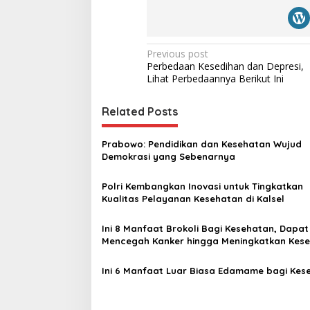
P
Previous post
Perbedaan Kesedihan dan Depresi,
o
Lihat Perbedaannya Berikut Ini
s
t
Related Posts
n
Prabowo: Pendidikan dan Kesehatan Wujud
a
Demokrasi yang Sebenarnya
v
Polri Kembangkan Inovasi untuk Tingkatkan
i
Kualitas Pelayanan Kesehatan di Kalsel
g
a
Ini 8 Manfaat Brokoli Bagi Kesehatan, Dapat
Mencegah Kanker hingga Meningkatkan Kes
t
Kulit
i
Ini 6 Manfaat Luar Biasa Edamame bagi Kes
o
n