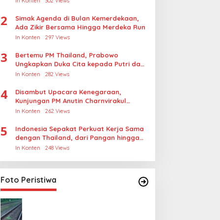
In Konten
302 Views
Rudapksa Sampai Anaknya Hamil
2
Simak Agenda di Bulan Kemerdekaan,
Ada Zikir Bersama Hingga Merdeka Run
In Konten
297 Views
3
Bertemu PM Thailand, Prabowo
Ungkapkan Duka Cita kepada Putri dan
Selamat Ulang Tahun ke Raja Thailand
In Konten
282 Views
4
Disambut Upacara Kenegaraan,
Kunjungan PM Anutin Charnvirakul
Perkuat Hubungan Indonesia-Thailand
In Konten
262 Views
5
Indonesia Sepakat Perkuat Kerja Sama
dengan Thailand, dari Pangan hingga
Ekonomi Digital
In Konten
248 Views
Foto Peristiwa