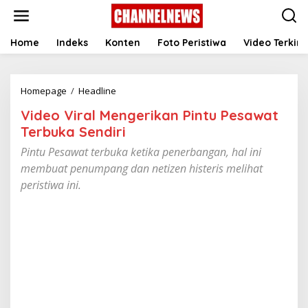
S
k
i
p
Home
Indeks
Konten
Foto Peristiwa
Video Terkini
t
o
c
Homepage
/
Headline
V
o
i
n
Video Viral Mengerikan Pintu Pesawat
d
t
e
e
Terbuka Sendiri
o
n
Pintu Pesawat terbuka ketika penerbangan, hal ini
V
t
i
membuat penumpang dan netizen histeris melihat
r
peristiwa ini.
a
l
M
e
n
g
e
r
i
k