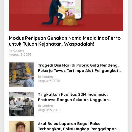
Modus Penipuan Gunakan Nama Media IndoFerro
untuk Tujuan Kejahatan, Waspadalah!
In Konten
August 9, 2026
Tragedi Dini Hari di Pabrik Gula Rendeng,
Pekerja Tewas Tertimpa Alat Pengangkat
Tebu
In Konten
August 8, 2026
Tingkatkan Kualitas SDM Indonesia,
Prabowo Bangun Sekolah Unggulan
hingga Undang Universitas Terbaik Dunia
In Konten
August 6, 2026
Akal Bulus Laporan Begal Palsu
Terbongkar, Polisi Ungkap Penggelapan