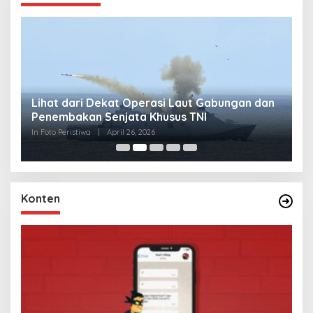
Lihat dari Dekat Operasi Laut Gabungan dan
L
Penembakan Senjata Khusus TNI
M
R
In Foto Peristiwa
|
April 26, 2026
In 
Konten