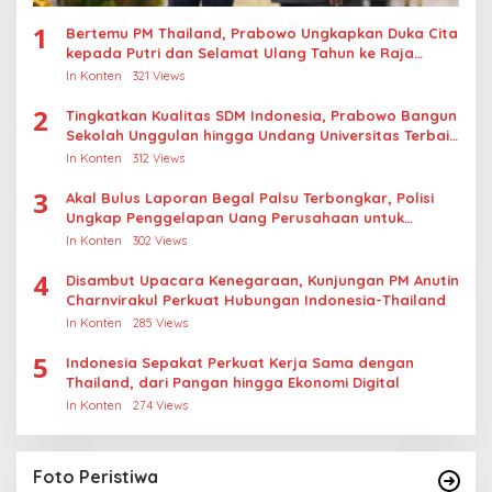
1
Bertemu PM Thailand, Prabowo Ungkapkan Duka Cita
kepada Putri dan Selamat Ulang Tahun ke Raja
Thailand
In Konten
321 Views
2
Tingkatkan Kualitas SDM Indonesia, Prabowo Bangun
Sekolah Unggulan hingga Undang Universitas Terbaik
Dunia
In Konten
312 Views
3
Akal Bulus Laporan Begal Palsu Terbongkar, Polisi
Ungkap Penggelapan Uang Perusahaan untuk
Crypto
In Konten
302 Views
4
Disambut Upacara Kenegaraan, Kunjungan PM Anutin
Charnvirakul Perkuat Hubungan Indonesia-Thailand
In Konten
285 Views
5
Indonesia Sepakat Perkuat Kerja Sama dengan
Thailand, dari Pangan hingga Ekonomi Digital
In Konten
274 Views
Foto Peristiwa