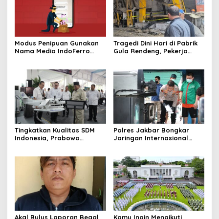
Modus Penipuan Gunakan
Tragedi Dini Hari di Pabrik
Nama Media IndoFerro
Gula Rendeng, Pekerja
untuk Tujuan Kejahatan,
Tewas Tertimpa Alat
Waspadalah!
Pengangkat Tebu
Tingkatkan Kualitas SDM
Polres Jakbar Bongkar
Indonesia, Prabowo
Jaringan Internasional
Bangun Sekolah Unggulan
Pemasok Bahan Baku
hingga Undang Universitas
Narkoba, 7 Tersangka
Terbaik Dunia
Diringkus dan Barang Bukti
1,1 Ton Rp119 Miliar
Dimusnahkan
Akal Bulus Laporan Begal
Kamu Ingin Mengikuti