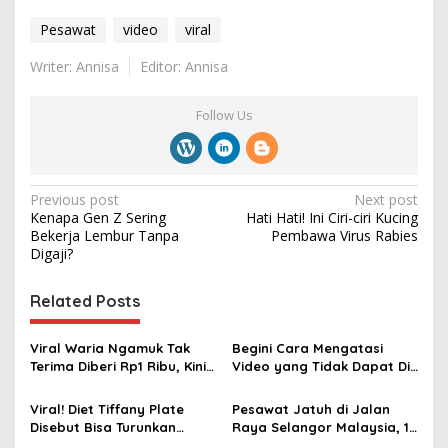
Pesawat
video
viral
Writer: Annisa
Editor: Annisa
Follow Us
P
Previous post
Next post
Kenapa Gen Z Sering
Hati Hati! Ini Ciri-ciri Kucing
o
Bekerja Lembur Tanpa
Pembawa Virus Rabies
s
Digaji?
t
Related Posts
n
a
Viral Waria Ngamuk Tak
Begini Cara Mengatasi
v
Terima Diberi Rp1 Ribu, Kini
Video yang Tidak Dapat Di-
Diamankan Polsek
Play pada Android
i
Kembangan
Viral! Diet Tiffany Plate
Pesawat Jatuh di Jalan
g
Disebut Bisa Turunkan
Raya Selangor Malaysia, 10
Berat Badan
Orang Tewas