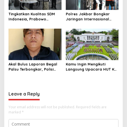
Tingkatkan Kualitas SDM
Polres Jakbar Bongkar
Indonesia, Prabowo
Jaringan Internasional
Bangun Sekolah Unggulan
Pemasok Bahan Baku
hingga Undang Universitas
Narkoba, 7 Tersangka
Terbaik Dunia
Diringkus dan Barang Bukti
1,1 Ton Rp119 Miliar
Dimusnahkan
Akal Bulus Laporan Begal
Kamu Ingin Mengikuti
Palsu Terbongkar, Polisi
Langsung Upacara HUT Ke-
Ungkap Penggelapan Uang
81 Kemerdekaan RI di
Perusahaan untuk Crypto
Istana? Ini Link
Pendaftaran Resminya di
Sini
Leave a Reply
Your email address will not be published.
Required fields are
marked
*