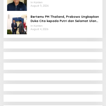
Uang Perusahaan untuk Crypto
In Konten
August 5, 2026
Bertemu PM Thailand, Prabowo Ungkapkan
Duka Cita kepada Putri dan Selamat Ulang
Tahun ke Raja Thailand
In Konten
August 4, 2026