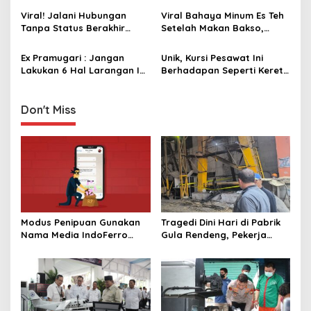
a
Viral! Jalani Hubungan
Viral Bahaya Minum Es Teh
t
Tanpa Status Berakhir
Setelah Makan Bakso,
i
Menjadi Pasangan Hidup
Apakah Benar?
Ex Pramugari : Jangan
Unik, Kursi Pesawat Ini
o
Lakukan 6 Hal Larangan Ini
Berhadapan Seperti Kereta
n
Ketika di Pesawat
Ekonomi di Indonesia
Don't Miss
Modus Penipuan Gunakan
Tragedi Dini Hari di Pabrik
Nama Media IndoFerro
Gula Rendeng, Pekerja
untuk Tujuan Kejahatan,
Tewas Tertimpa Alat
Waspadalah!
Pengangkat Tebu