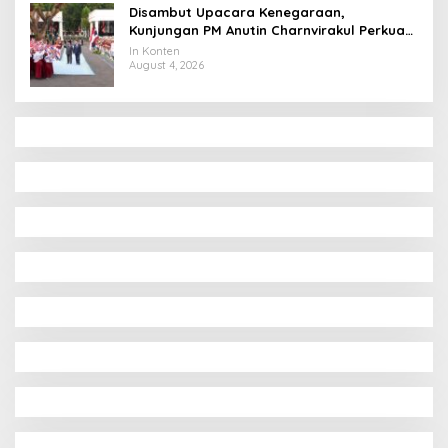
Disambut Upacara Kenegaraan,
Kunjungan PM Anutin Charnvirakul Perkuat
Hubungan Indonesia-Thailand
In Konten
August 4, 2026