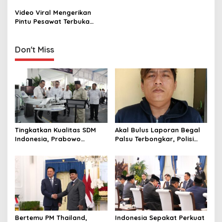
g
Video Viral Mengerikan
Pintu Pesawat Terbuka
a
Sendiri
t
Don't Miss
i
o
n
Tingkatkan Kualitas SDM
Akal Bulus Laporan Begal
Indonesia, Prabowo
Palsu Terbongkar, Polisi
Bangun Sekolah Unggulan
Ungkap Penggelapan Uang
hingga Undang Universitas
Perusahaan untuk Crypto
Terbaik Dunia
Bertemu PM Thailand,
Indonesia Sepakat Perkuat