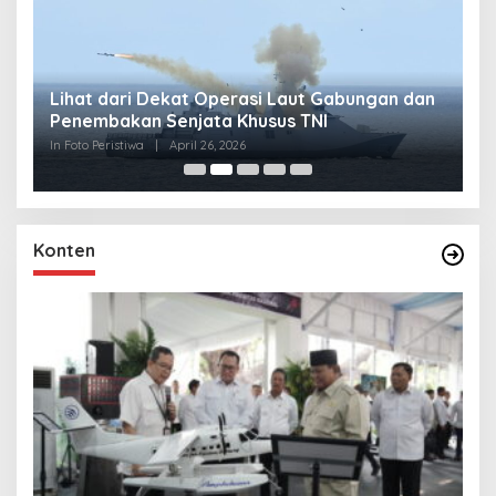
Lihat dari Dekat Operasi Laut Gabungan dan
L
Penembakan Senjata Khusus TNI
M
R
In Foto Peristiwa
|
April 26, 2026
In 
Konten