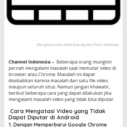
a
y
p
a
d
a
A
n
d
Mengatasi video tidak bisa diputar (Foto: Istimewa)
r
o
i
Channel Indonesia –
Beberapa orang mungkin
d
pernah mengalami masalah saat memutar video di
browser atau Chrome. Masalah ini dapat
disebabkan karena masalah dari satu file video
maupun seluruh situs. Namun jangan khawatir,
berikut beberapa cara yang dapat dilakukan jika
mengalami masalah video yang tidak bisa diputar.
Cara Mengatasi Video yang Tidak
Dapat Diputar di Android
1. Dengan Memperbarui Google Chrome