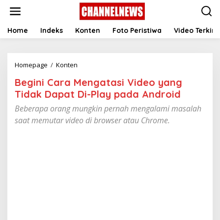
S
k
i
p
Home
Indeks
Konten
Foto Peristiwa
Video Terkini
t
o
c
Homepage
/
Konten
B
o
e
n
Begini Cara Mengatasi Video yang
g
t
i
e
Tidak Dapat Di-Play pada Android
n
n
Beberapa orang mungkin pernah mengalami masalah
i
t
C
saat memutar video di browser atau Chrome.
a
r
a
M
e
n
g
a
t
a
s