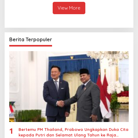
Thailand
Kasus Rudapksa Sampai
Anaknya Hamil
View More
Berita Terpopuler
1
Bertemu PM Thailand, Prabowo Ungkapkan Duka Cita
kepada Putri dan Selamat Ulang Tahun ke Raja