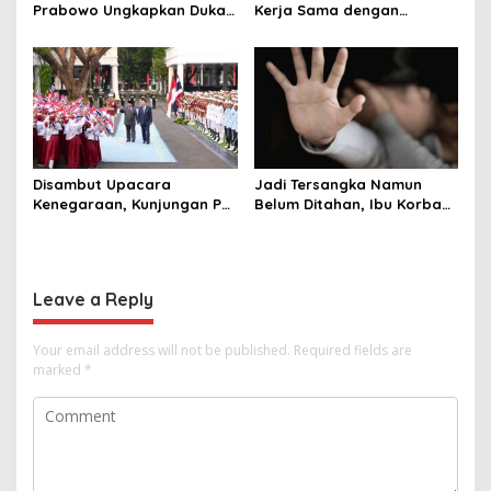
Prabowo Ungkapkan Duka
Kerja Sama dengan
Cita kepada Putri dan
Thailand, dari Pangan
Selamat Ulang Tahun ke
hingga Ekonomi Digital
Raja Thailand
Disambut Upacara
Jadi Tersangka Namun
Kenegaraan, Kunjungan PM
Belum Ditahan, Ibu Korban
Anutin Charnvirakul Perkuat
di Pekalongan Pertanyakan
Hubungan Indonesia-
Keseriusan Polisi Tangani
Thailand
Kasus Rudapksa Sampai
Anaknya Hamil
Leave a Reply
Your email address will not be published.
Required fields are
marked
*