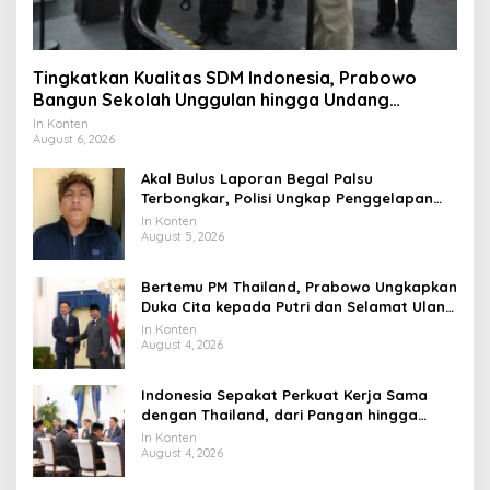
Tingkatkan Kualitas SDM Indonesia, Prabowo
Bangun Sekolah Unggulan hingga Undang
Universitas Terbaik Dunia
In Konten
August 6, 2026
Akal Bulus Laporan Begal Palsu
Terbongkar, Polisi Ungkap Penggelapan
Uang Perusahaan untuk Crypto
In Konten
August 5, 2026
Bertemu PM Thailand, Prabowo Ungkapkan
Duka Cita kepada Putri dan Selamat Ulang
Tahun ke Raja Thailand
In Konten
August 4, 2026
Indonesia Sepakat Perkuat Kerja Sama
dengan Thailand, dari Pangan hingga
Ekonomi Digital
In Konten
August 4, 2026