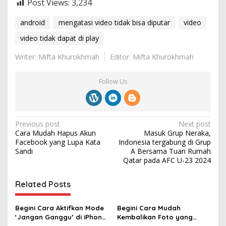
Post Views:
3,234
android
mengatasi video tidak bisa diputar
video
video tidak dapat di play
Writer: Mifta Khurokhmah
Editor: Mifta Khurokhmah
Follow Us
P
Previous post
Next post
Cara Mudah Hapus Akun
Masuk Grup Neraka,
o
Facebook yang Lupa Kata
Indonesia tergabung di Grup
s
Sandi ‎
A Bersama Tuan Rumah
Qatar ‎pada AFC U-23 2024‎
t
n
Related Posts
a
v
Begini Cara Aktifkan Mode
Begini Cara Mudah
‘Jangan Ganggu’ di iPhone
Kembalikan Foto yang
i
dan Android
Terhapus di HP Android ‎