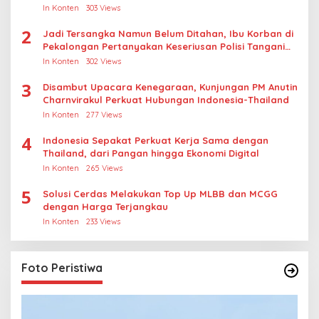
Thailand
In Konten
303 Views
2
Jadi Tersangka Namun Belum Ditahan, Ibu Korban di
Pekalongan Pertanyakan Keseriusan Polisi Tangani
Kasus Rudapksa Sampai Anaknya Hamil
In Konten
302 Views
3
Disambut Upacara Kenegaraan, Kunjungan PM Anutin
Charnvirakul Perkuat Hubungan Indonesia-Thailand
In Konten
277 Views
4
Indonesia Sepakat Perkuat Kerja Sama dengan
Thailand, dari Pangan hingga Ekonomi Digital
In Konten
265 Views
5
Solusi Cerdas Melakukan Top Up MLBB dan MCGG
dengan Harga Terjangkau
In Konten
233 Views
Foto Peristiwa