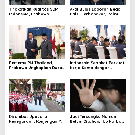
Tingkatkan Kualitas SDM
Akal Bulus Laporan Begal
Indonesia, Prabowo
Palsu Terbongkar, Polisi
Bangun Sekolah Unggulan
Ungkap Penggelapan Uang
hingga Undang Universitas
Perusahaan untuk Crypto
Terbaik Dunia
Bertemu PM Thailand,
Indonesia Sepakat Perkuat
Prabowo Ungkapkan Duka
Kerja Sama dengan
Cita kepada Putri dan
Thailand, dari Pangan
Selamat Ulang Tahun ke
hingga Ekonomi Digital
Raja Thailand
Disambut Upacara
Jadi Tersangka Namun
Kenegaraan, Kunjungan PM
Belum Ditahan, Ibu Korban
Anutin Charnvirakul Perkuat
di Pekalongan Pertanyakan
Hubungan Indonesia-
Keseriusan Polisi Tangani