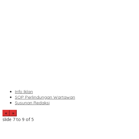
Info Iklan
SOP Perlindungan Wartawan
Susunan Redaksi
«
»
slide
7 to 9
of 5