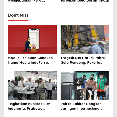
Menyebabkan Perut
Turunkan Gula Darah Tinggi
n
‎Kembung ‎
Don't Miss
Modus Penipuan Gunakan
Tragedi Dini Hari di Pabrik
Nama Media IndoFerro
Gula Rendeng, Pekerja
untuk Tujuan Kejahatan,
Tewas Tertimpa Alat
Waspadalah!
Pengangkat Tebu
Tingkatkan Kualitas SDM
Polres Jakbar Bongkar
Indonesia, Prabowo
Jaringan Internasional
Bangun Sekolah Unggulan
Pemasok Bahan Baku