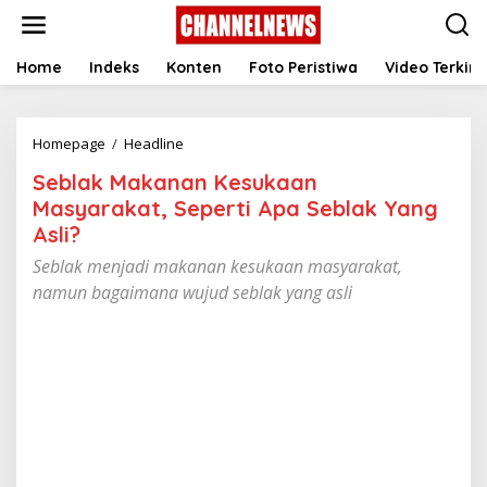
S
k
i
p
Home
Indeks
Konten
Foto Peristiwa
Video Terkini
t
o
c
Homepage
/
Headline
S
o
e
n
Seblak Makanan Kesukaan
b
t
l
e
Masyarakat, Seperti Apa Seblak Yang
a
n
Asli?
k
t
M
Seblak menjadi makanan kesukaan masyarakat,
a
namun bagaimana wujud seblak yang asli
k
a
n
a
n
K
e
s
u
k