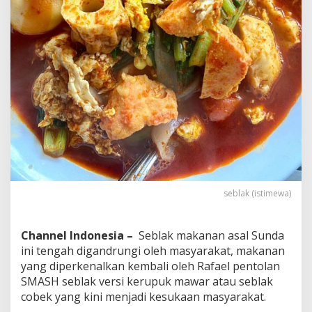
e
b
l
a
k
Y
a
n
g
A
s
l
i
?
seblak (istimewa)
Channel Indonesia –
Seblak makanan asal Sunda
ini tengah digandrungi oleh masyarakat, makanan
yang diperkenalkan kembali oleh Rafael pentolan
SMASH seblak versi kerupuk mawar atau seblak
cobek yang kini menjadi kesukaan masyarakat.