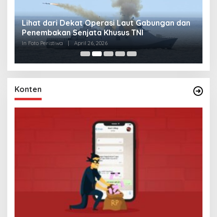
Lihat dari Dekat Operasi Laut Gabungan dan
L
Penembakan Senjata Khusus TNI
M
R
In Foto Peristiwa
|
April 26, 2026
In 
Konten