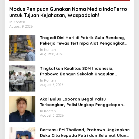
Modus Penipuan Gunakan Nama Media IndoFerro
untuk Tujuan Kejahatan, Waspadalah!
In Konten
August 9, 2026
Tragedi Dini Hari di Pabrik Gula Rendeng,
Pekerja Tewas Tertimpa Alat Pengangkat
Tebu
In Konten
August 8, 2026
Tingkatkan Kualitas SDM Indonesia,
Prabowo Bangun Sekolah Unggulan
hingga Undang Universitas Terbaik Dunia
In Konten
August 6, 2026
Akal Bulus Laporan Begal Palsu
Terbongkar, Polisi Ungkap Penggelapan
Uang Perusahaan untuk Crypto
In Konten
August 5, 2026
Bertemu PM Thailand, Prabowo Ungkapkan
Duka Cita kepada Putri dan Selamat Ulang