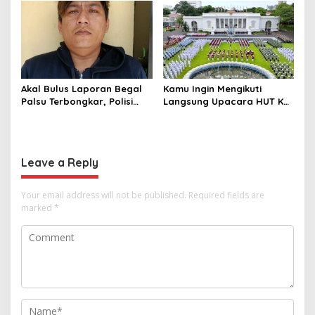
hingga Undang Universitas
Narkoba, 7 Tersangka
Terbaik Dunia
Diringkus dan Barang Bukti
1,1 Ton Rp119 Miliar
Dimusnahkan
Akal Bulus Laporan Begal
Kamu Ingin Mengikuti
Palsu Terbongkar, Polisi
Langsung Upacara HUT Ke-
Ungkap Penggelapan Uang
81 Kemerdekaan RI di
Perusahaan untuk Crypto
Istana? Ini Link
Pendaftaran Resminya di
Sini
Leave a Reply
Your email address will not be published.
Required fields are
marked
*