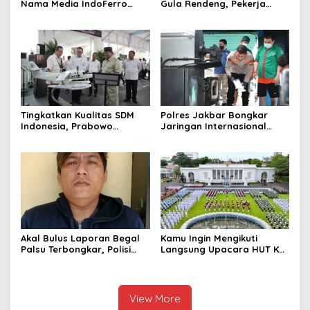
Nama Media IndoFerro
Gula Rendeng, Pekerja
untuk Tujuan Kejahatan,
Tewas Tertimpa Alat
Waspadalah!
Pengangkat Tebu
Tingkatkan Kualitas SDM
Polres Jakbar Bongkar
Indonesia, Prabowo
Jaringan Internasional
Bangun Sekolah Unggulan
Pemasok Bahan Baku
hingga Undang Universitas
Narkoba, 7 Tersangka
Terbaik Dunia
Diringkus dan Barang Bukti
1,1 Ton Rp119 Miliar
Dimusnahkan
Akal Bulus Laporan Begal
Kamu Ingin Mengikuti
Palsu Terbongkar, Polisi
Langsung Upacara HUT Ke-
Ungkap Penggelapan Uang
81 Kemerdekaan RI di
Perusahaan untuk Crypto
Istana? Ini Link
Pendaftaran Resminya di
Sini
View More