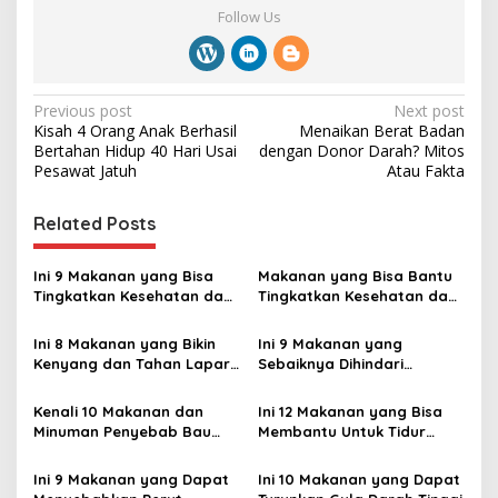
Follow Us
P
Previous post
Next post
Kisah 4 Orang Anak Berhasil
Menaikan Berat Badan
o
Bertahan Hidup 40 Hari Usai
dengan Donor Darah? Mitos
s
Pesawat Jatuh
Atau Fakta
t
Related Posts
n
a
Ini 9 Makanan yang Bisa
Makanan yang Bisa Bantu
v
Tingkatkan Kesehatan dan
Tingkatkan Kesehatan dan
Daya Ingat Otak
Fungsi Otak
i
Ini 8 Makanan yang Bikin
Ini 9 Makanan yang
g
Kenyang dan Tahan Lapar
Sebaiknya Dihindari
Lebih Lama ‎
Pengidap Kolesterol ‎
a
Kenali 10 Makanan dan
Ini 12 Makanan yang Bisa
t
Minuman Penyebab Bau
Membantu Untuk Tidur
i
Mulut
Nyenyak
Ini 9 Makanan yang Dapat
Ini 10 Makanan yang Dapat
o