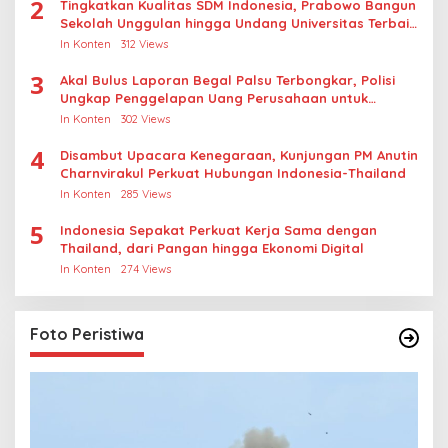
2
Tingkatkan Kualitas SDM Indonesia, Prabowo Bangun
Sekolah Unggulan hingga Undang Universitas Terbaik
Dunia
In Konten
312 Views
3
Akal Bulus Laporan Begal Palsu Terbongkar, Polisi
Ungkap Penggelapan Uang Perusahaan untuk
Crypto
In Konten
302 Views
4
Disambut Upacara Kenegaraan, Kunjungan PM Anutin
Charnvirakul Perkuat Hubungan Indonesia-Thailand
In Konten
285 Views
5
Indonesia Sepakat Perkuat Kerja Sama dengan
Thailand, dari Pangan hingga Ekonomi Digital
In Konten
274 Views
Foto Peristiwa