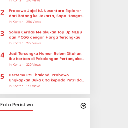
In Konten
293 Views
2
Prabowo Jajal KA Nusantara Explorer
dari Batang ke Jakarta, Sapa Hangat
Warga
In Konten
256 Views
3
Solusi Cerdas Melakukan Top Up MLBB
dan MCGG dengan Harga Terjangkau
In Konten
227 Views
4
Jadi Tersangka Namun Belum Ditahan,
Ibu Korban di Pekalongan Pertanyakan
Keseriusan Polisi Tangani Kasus
In Konten
220 Views
Rudapksa Sampai Anaknya Hamil
5
Bertemu PM Thailand, Prabowo
Ungkapkan Duka Cita kepada Putri dan
Selamat Ulang Tahun ke Raja Thailand
In Konten
157 Views
Lihat dari Dekat Operasi Laut
Gabungan dan Penembakan
Senjata Khusus TNI
In Foto Peristiwa
|
April 26, 2026
Foto Peristiwa