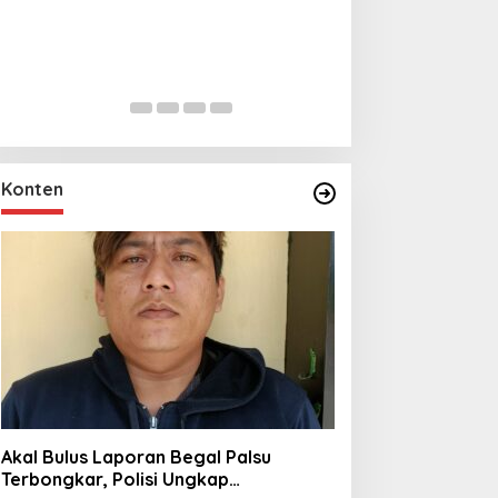
Lihat dari Dekat
Miraj Nabi Muh
Santunan Anak Y
In Foto Peristiwa
|
Janu
Rt001/Rw012 Pa
Konten
Akal Bulus Laporan Begal Palsu
Terbongkar, Polisi Ungkap