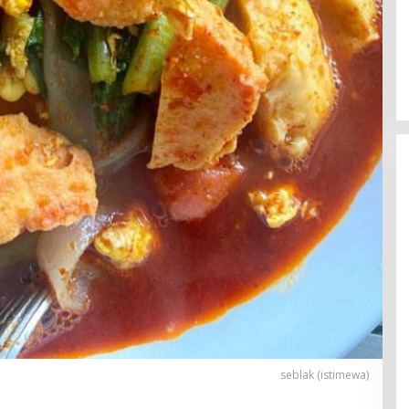
seblak (istimewa)