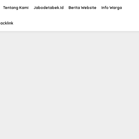
Tentang Kami
Jabodetabek.Id
Berita Website
Info Warga
acklink