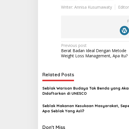
Writer: Annisa Kusumawaty
Edito
P
Previous post
Berat Badan Ideal Dengan Metode
o
Weight Loss Management, Apa Itu?
s
t
Related Posts
n
a
Seblak Warisan Budaya Tak Benda yang Aka
v
Didaftarkan di UNESCO
i
Seblak Makanan Kesukaan Masyarakat, Sepe
g
Apa Seblak Yang Asli?
a
t
Don't Miss