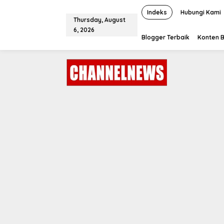
S
k
Indeks
Hubungi Kami
Thursday, August
i
6, 2026
p
Blogger Terbaik
Konten B
t
o
c
o
n
t
e
n
t