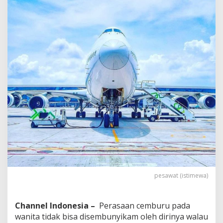
a
n
P
a
c
a
r
B
a
r
u
n
y
a
S
a
t
u
P
e
pesawat (istimewa)
s
a
w
Channel Indonesia –
Perasaan cemburu pada
a
wanita tidak bisa disembunyikam oleh dirinya walau
t