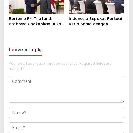
Bertemu PM Thailand,
Indonesia Sepakat Perkuat
Prabowo Ungkapkan Duka
Kerja Sama dengan
Cita kepada Putri dan
Thailand, dari Pangan
Selamat Ulang Tahun ke
hingga Ekonomi Digital
Raja Thailand
Leave a Reply
Your email address will not be published.
Required fields are
marked
*