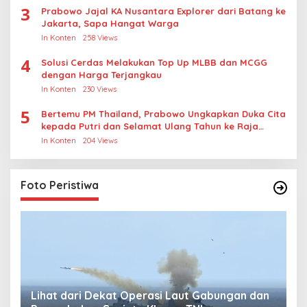
3
Prabowo Jajal KA Nusantara Explorer dari Batang ke
Jakarta, Sapa Hangat Warga
In Konten
258 Views
4
Solusi Cerdas Melakukan Top Up MLBB dan MCGG
dengan Harga Terjangkau
In Konten
230 Views
5
Bertemu PM Thailand, Prabowo Ungkapkan Duka Cita
kepada Putri dan Selamat Ulang Tahun ke Raja
Thailand
In Konten
204 Views
Foto Peristiwa
Lihat dari Dekat Operasi Laut Gabungan dan
L