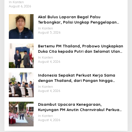
Universitas Terbaik Dunia
In Konten
August 6, 2026
Akal Bulus Laporan Begal Palsu
Terbongkar, Polisi Ungkap Penggelapan
Uang Perusahaan untuk Crypto
In Konten
August 5, 2026
Bertemu PM Thailand, Prabowo Ungkapkan
Duka Cita kepada Putri dan Selamat Ulang
Tahun ke Raja Thailand
In Konten
August 4, 2026
Indonesia Sepakat Perkuat Kerja Sama
dengan Thailand, dari Pangan hingga
Ekonomi Digital
In Konten
August 4, 2026
Disambut Upacara Kenegaraan,
Kunjungan PM Anutin Charnvirakul Perkuat
Hubungan Indonesia-Thailand
In Konten
August 4, 2026