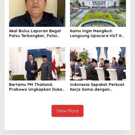
1,1 Ton Rp119 Miliar
Dimusnahkan
Akal Bulus Laporan Begal
Kamu Ingin Mengikuti
Palsu Terbongkar, Polisi
Langsung Upacara HUT Ke-
Ungkap Penggelapan Uang
81 Kemerdekaan RI di
Perusahaan untuk Crypto
Istana? Ini Link
Pendaftaran Resminya di
Sini
Bertemu PM Thailand,
Indonesia Sepakat Perkuat
Prabowo Ungkapkan Duka
Kerja Sama dengan
Cita kepada Putri dan
Thailand, dari Pangan
Selamat Ulang Tahun ke
hingga Ekonomi Digital
Raja Thailand
View More