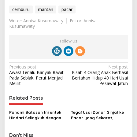
cemburu
mantan
pacar
Writer: Annisa Kusumawaty
Editor: Annisa
Kusumawaty
Follow Us
P
Previous post
Next post
Awas! Terlalu Banyak Rawit
Kisah 4 Orang Anak Berhasil
o
Pada Seblak, Perut Menjadi
Bertahan Hidup 40 Hari Usai
s
Melilit
Pesawat Jatuh
t
Related Posts
n
a
Pahami Batasan Ini untuk
Tega! Usai Donor Ginjal ke
v
Hindari Selingkuh dengan
Pacar yang Sekarat,
Mantan
Wanita Ini Diselingkuhi
i
g
Don't Miss