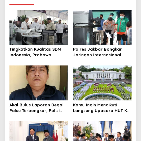
a
t
i
o
n
Tingkatkan Kualitas SDM
Polres Jakbar Bongkar
Indonesia, Prabowo
Jaringan Internasional
Bangun Sekolah Unggulan
Pemasok Bahan Baku
hingga Undang Universitas
Narkoba, 7 Tersangka
Terbaik Dunia
Diringkus dan Barang Bukti
1,1 Ton Rp119 Miliar
Dimusnahkan
Akal Bulus Laporan Begal
Kamu Ingin Mengikuti
Palsu Terbongkar, Polisi
Langsung Upacara HUT Ke-
Ungkap Penggelapan Uang
81 Kemerdekaan RI di
Perusahaan untuk Crypto
Istana? Ini Link
Pendaftaran Resminya di
Sini