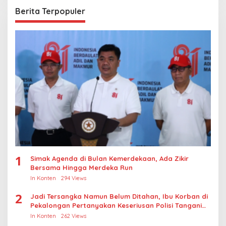
Berita Terpopuler
1
Simak Agenda di Bulan Kemerdekaan, Ada Zikir
Bersama Hingga Merdeka Run
In Konten
294 Views
2
Jadi Tersangka Namun Belum Ditahan, Ibu Korban di
Pekalongan Pertanyakan Keseriusan Polisi Tangani
Kasus Rudapksa Sampai Anaknya Hamil
In Konten
262 Views