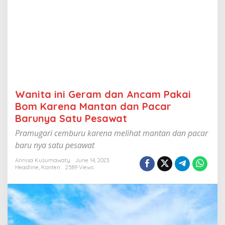
n
c
a
m
P
a
k
a
i
B
Wanita ini Geram dan Ancam Pakai
o
m
Bom Karena Mantan dan Pacar
K
Barunya Satu Pesawat
a
r
Pramugari cemburu karena melihat mantan dan pacar
e
baru nya satu pesawat
n
a
Annisa Kusumawaty
June 14, 2023
M
Headline
,
Konten
2589 Views
a
n
t
a
n
d