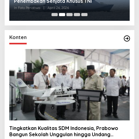
Penembakan Senjata Khusus TNI
M
R
In Foto Peristiwa
|
April 26, 2026
In 
Konten
Tingkatkan Kualitas SDM Indonesia, Prabowo
Bangun Sekolah Unggulan hingga Undang