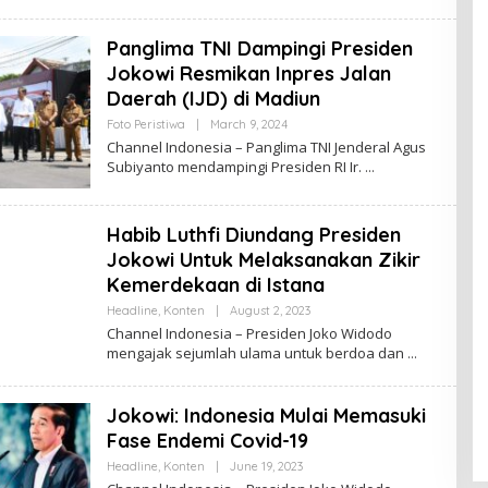
I
A
A
N
N
Panglima TNI Dampingi Presiden
E
L
Jokowi Resmikan Inpres Jalan
I
Daerah (IJD) di Madiun
N
D
Foto Peristiwa
|
March 9, 2024
B
O
Y
N
Channel Indonesia – Panglima TNI Jenderal Agus
C
E
Subiyanto mendampingi Presiden RI Ir.
H
S
A
I
N
A
N
Habib Luthfi Diundang Presiden
E
L
Jokowi Untuk Melaksanakan Zikir
I
N
Kemerdekaan di Istana
D
O
Headline
,
Konten
|
August 2, 2023
B
N
Y
Channel Indonesia – Presiden Joko Widodo
E
A
mengajak sejumlah ulama untuk berdoa dan
S
N
I
N
A
I
S
Jokowi: Indonesia Mulai Memasuki
A
K
Fase Endemi Covid-19
U
S
Headline
,
Konten
|
June 19, 2023
B
U
Y