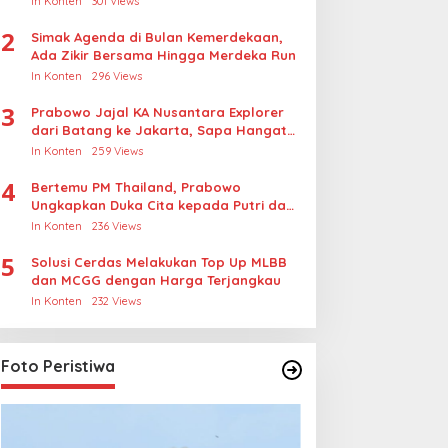
In Konten
301 Views
Rudapksa Sampai Anaknya Hamil
2
Simak Agenda di Bulan Kemerdekaan,
Ada Zikir Bersama Hingga Merdeka Run
In Konten
296 Views
3
Prabowo Jajal KA Nusantara Explorer
dari Batang ke Jakarta, Sapa Hangat
Warga
In Konten
259 Views
4
Bertemu PM Thailand, Prabowo
Ungkapkan Duka Cita kepada Putri dan
Selamat Ulang Tahun ke Raja Thailand
In Konten
236 Views
5
Solusi Cerdas Melakukan Top Up MLBB
dan MCGG dengan Harga Terjangkau
In Konten
232 Views
Foto Peristiwa