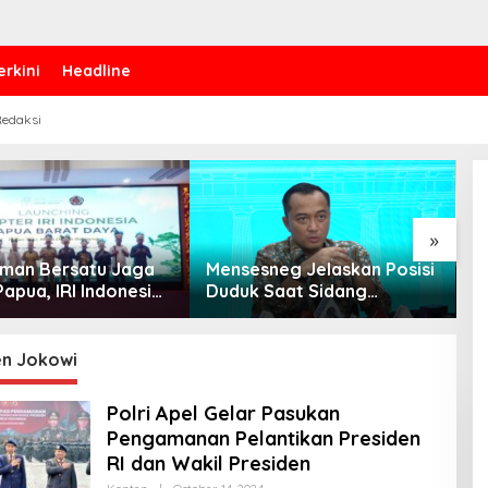
erkini
Headline
edaksi
»
 Iman Bersatu Jaga
Mensesneg Jelaskan Posisi
P
apua, IRI Indonesia
Duduk Saat Sidang
B
an Chapter Papua
Kabinet: Kebutuhan Teknis,
W
Daya
Tak Ada yang Perlu
bi
Dikhawatirkan
en Jokowi
Polri Apel Gelar Pasukan
Pengamanan Pelantikan Presiden
RI dan Wakil Presiden