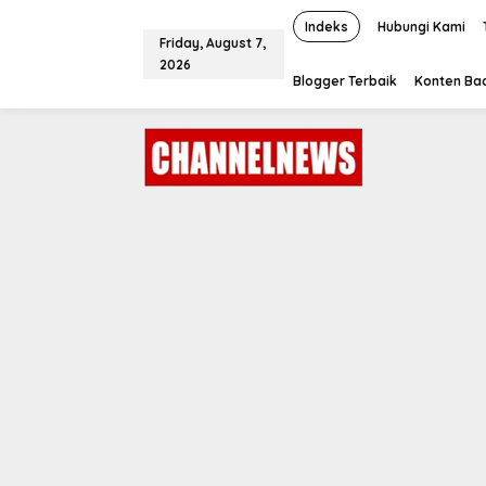
S
k
Indeks
Hubungi Kami
Friday, August 7,
i
2026
p
Blogger Terbaik
Konten Bac
t
o
c
o
n
t
e
n
t