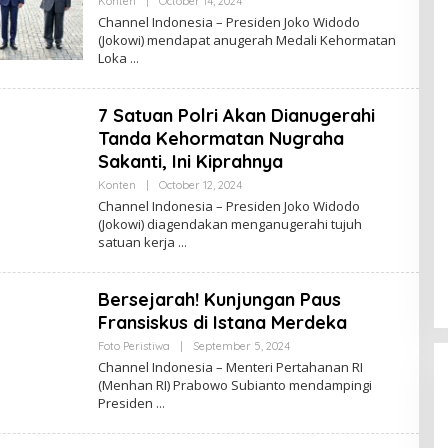
Konten
|
October 14, 2024
B
Y
Channel Indonesia – Presiden Joko Widodo
C
(Jokowi) mendapat anugerah Medali Kehormatan
H
Loka
A
N
N
E
7 Satuan Polri Akan Dianugerahi
L
I
Tanda Kehormatan Nugraha
N
D
Sakanti, Ini Kiprahnya
O
N
Konten
|
October 12, 2024
B
E
Y
Channel Indonesia – Presiden Joko Widodo
S
C
(Jokowi) diagendakan menganugerahi tujuh
I
H
A
satuan kerja
A
N
N
E
Bersejarah! Kunjungan Paus
L
I
Fransiskus di Istana Merdeka
N
D
Foto Peristiwa
|
September 5, 2024
B
O
Y
Channel Indonesia – Menteri Pertahanan RI
N
C
E
(Menhan RI) Prabowo Subianto mendampingi
H
S
Presiden
A
I
N
A
N
E