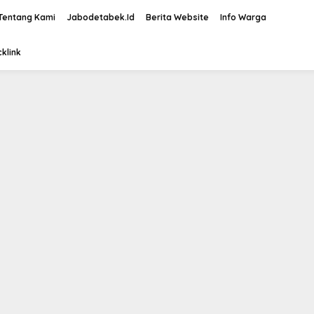
Tentang Kami
Jabodetabek.Id
Berita Website
Info Warga
klink