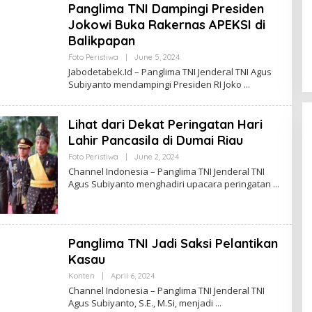
Panglima TNI Dampingi Presiden
L
I
Pria Diduga Bunuh Diri di Jalur Rel
Jokowi Buka Rakernas APEKSI di
N
KA Blambangan-Pasar Senen,
D
Balikpapan
O
Kepala Putus Hingga Kaki Korban
In Foto Peristiwa
|
April 27, 2026
N
Foto Peristiwa
|
June 5, 2024
B
Hancur
E
Y
Jabodetabek.Id – Panglima TNI Jenderal TNI Agus
S
C
Subiyanto mendampingi Presiden RI Joko
I
H
A
A
N
N
Lihat dari Dekat Peringatan Hari
E
L
Lahir Pancasila di Dumai Riau
I
N
Foto Peristiwa
|
June 2, 2024
B
D
Y
Channel Indonesia – Panglima TNI Jenderal TNI
O
C
Agus Subiyanto menghadiri upacara peringatan
N
H
E
A
S
N
I
N
A
E
L
Panglima TNI Jadi Saksi Pelantikan
I
N
Kasau
D
O
Konten
|
April 6, 2024
B
N
Y
Channel Indonesia – Panglima TNI Jenderal TNI
E
C
Agus Subiyanto, S.E., M.Si, menjadi
S
H