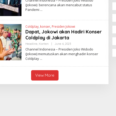
Channel Indonesia – Presiden Joko Widodo
M
A
(Jokowi) berencana akan mencabut status
A
N
W
Pandemi
N
A
I
T
S
Y
A
K
Coldplay
,
konser
,
Presiden Jokowi
U
Dapat, Jokowi akan Hadiri Konser
S
U
Coldplay di Jakarta
M
A
Headline
,
Konten
|
June 6, 2023
B
W
Y
Channel Indonesia – Presiden Joko Widodo
A
A
T
(Jokowi) memutuskan akan menghadiri konser
N
Y
Coldplay
N
I
S
A
K
View More
U
S
U
M
A
W
A
T
Y